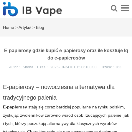
Home
>
Artykuł
>
Blog
E-papierosy gdzie kupić e-papierosy oraz ile kosztuje lq
do e-papierosów
Autor：
Strona
Czas：
2025-10-24T01:15:06+00:00
Trzask：
163
E-papierosy – nowoczesna alternatywa dla
tradycyjnego palenia
E-papierosy
stają się coraz bardziej popularne na rynku polskim,
zyskując zwolenników zarówno wśród osób rzucających palenie, jak
i tych, którzy poszukują alternatywy dla klasycznych wyrobów
tytoniowych. Charakteryzują się one nowoczesnym designem,