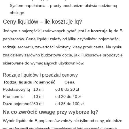
System napełniania – prosty mechanizm ułatwia codzienną
obsługę.
Ceny liquidów – ile kosztuje lq?
Jednym z najczęściej zadawanych pytań jest
ile kosztuje lq
do
E-
papierosów
. Cena liquidu zależy od kilku czynników: pojemności,
rodzaju aromatu, zawartości nikotyny, klasy producenta. Na rynku
znajdziemy zarówno budżetowe opcje, jak i luksusowe propozycje
skierowane do wymagających użytkowników.
Rodzaje liquidów i przedział cenowy
Rodzaj liquidu
Pojemność
Cena
Podstawowy lq
10 ml
od 8 do 20 zł
Premium lq
10 ml
od 20 do 40 zł
Duża pojemność
50 ml
od 35 do 100 zł
Na co zwrócić uwagę przy wyborze lq?
Wybór liquidu do
E-papierosów
zależy nie tylko od ceny, ale także
od preferencji smakowych i oczekiwanej intensywności doznań.