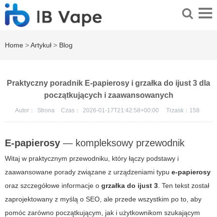
Home
>
Artykuł
>
Blog
Praktyczny poradnik E-papierosy i grzałka do ijust 3 dla
początkujących i zaawansowanych
Autor：
Strona
Czas：
2026-01-17T21:42:58+00:00
Trzask：
158
E-papierosy
— kompleksowy przewodnik
Witaj w praktycznym przewodniku, który łączy podstawy i
zaawansowane porady związane z urządzeniami typu
e-papierosy
oraz szczegółowe informacje o
grzałka do ijust 3
. Ten tekst został
zaprojektowany z myślą o SEO, ale przede wszystkim po to, aby
pomóc zarówno początkującym, jak i użytkownikom szukającym