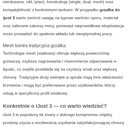
nierdzewna, nikl, tytan), konstrukcję (single, dual, mesh) oraz
kompatybilność z konkretnymi tankami. W przypadku
grzałka do
ijust 3
warto zwrócić uwagę na typowe wartości oporu, materiał
oraz zalecane zakresy mocy, ponieważ nieprawidłowa eksploatacja
może prowadzić do spalenia wkładu lub nieoptymalnej pracy.
Mesh kontra tradycyjna grzałka
Technologia mesh (siatkowa) oferuje większą powierzchnię
grzewczą, szybsze nagrzewanie i równomierne odparowanie e-
liquidu, co zwykle przekłada się na czystszy smak oraz większą
chmurę. Tradycyjne druty owinięte w spirale mają inne właściwości
brzmienia i mogą być preferowane przez użytkowników, którzy
celują w specyficzny profil smakowy.
Konkretnie o iJust 3 — co warto wiedzieć?
iJust 3 to popularny kit znany z dobrego kompromisu między
prostotą użycia a możliwością uzyskania satysfakcjonującej chmury