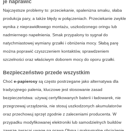
je naprawić
Najczęstsze problemy to: przeciekanie, spalenizna smaku, słaba
produkcja pary, a także błędy w połączeniach. Przeciekanie zwykle
wynika z nieprawidłowego montażu, uszkodzonego oringu lub
nadmiernego napełnienia. Smak przypalony to sygnał do
natychmiastowej wymiany grzałki i obniżenia mocy. Słabą parę
można poprawić czyszczeniem kontaktów, sprawdzeniem
szczelności oraz właściwym doborem mocy do oporu grzałki.
Bezpieczeństwo przede wszystkim
Choć
e-papierosy
są często postrzegane jako alternatywa dla
tradycyjnego palenia, kluczowe jest stosowanie zasad
bezpieczeństwa: używaj certyfikowanych baterii i ładowarek, nie
przegrzewaj urządzenia, nie stosuj uszkodzonych akumulatorów
oraz przechowuj sprzęt zgodnie z zaleceniami producenta. W
przypadku modyfikowanej elektroniki lub samodzielnych buildów
zawsze zwracaj uwagę na prawa Ohma i maksymalne obciążenie