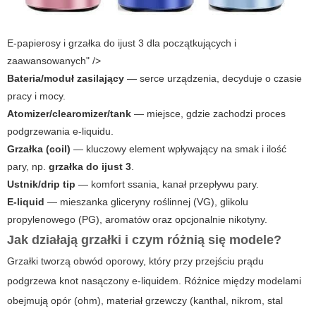
E-papierosy i grzałka do ijust 3 dla początkujących i
zaawansowanych" />
Bateria/moduł zasilający
— serce urządzenia, decyduje o czasie
pracy i mocy.
Atomizer/clearomizer/tank
— miejsce, gdzie zachodzi proces
podgrzewania e-liquidu.
Grzałka (coil)
— kluczowy element wpływający na smak i ilość
pary, np.
grzałka do ijust 3
.
Ustnik/drip tip
— komfort ssania, kanał przepływu pary.
E-liquid
— mieszanka gliceryny roślinnej (VG), glikolu
propylenowego (PG), aromatów oraz opcjonalnie nikotyny.
Jak działają grzałki i czym różnią się modele?
Grzałki tworzą obwód oporowy, który przy przejściu prądu
podgrzewa knot nasączony e-liquidem. Różnice między modelami
obejmują opór (ohm), materiał grzewczy (kanthal, nikrom, stal