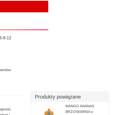
6-8-12
lientów
Produkty powiązane
MANGO ANANAS
ajność,
BRZOSKWINIA e
logii i