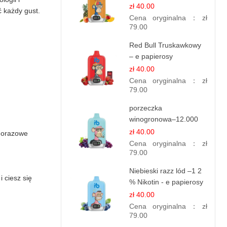
papierosy – 12.000
zł 40.00
 każdy gust.
zaciągnięć
Cena oryginalna：
zł
79.00
Red Bull Truskawkowy
– e papierosy
jednorazowe
zł 40.00
Cena oryginalna：
zł
79.00
porzeczka
winogronowa–12.000
zaciągnięć - e
zł 40.00
dnorazowe
papierosy
Cena oryginalna：
zł
79.00
Niebieski razz lód –1 2
 ciesz się
% Nikotin - e papierosy
jednorazowe
zł 40.00
Cena oryginalna：
zł
79.00