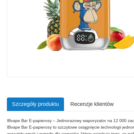
Szczegóły produktu
Recenzje klientów
IBvape Bar E-papierosy – Jednorazowy waporyzator na 12 000 zac
IBvape Bar E-papierosy to szczytowe osiągnięcie technologii je
wyrazisty smak i wygodę dla waperów, którzy oczekują tego, co na