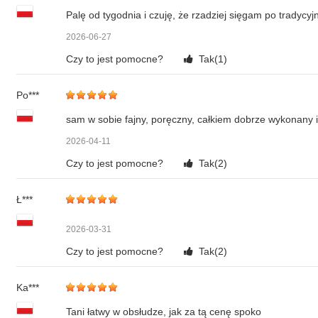
Palę od tygodnia i czuję, że rzadziej sięgam po tradycy
2026-06-27
Czy to jest pomocne?
Tak(
1
)
Po***
sam w sobie fajny, poręczny, całkiem dobrze wykonany 
2026-04-11
Czy to jest pomocne?
Tak(
2
)
Ł***
2026-03-31
Czy to jest pomocne?
Tak(
2
)
Ka***
Tani łatwy w obsłudze, jak za tą cenę spoko