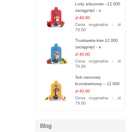
Lody arbuzowe –12.000
zaciągnięć - e
papierosy jednorazowe
zł 40.00
Cena oryginalna：
zł
79.00
Truskawka-kiwi-12.000
zaciągnięć - e
papierosy jednorazowe
zł 40.00
Cena oryginalna：
zł
79.00
Sok owocowy
brzoskwiniowy – 12.000
zaciągnięć – e
zł 40.00
papierosy jednorazowe
Cena oryginalna：
zł
79.00
Blog