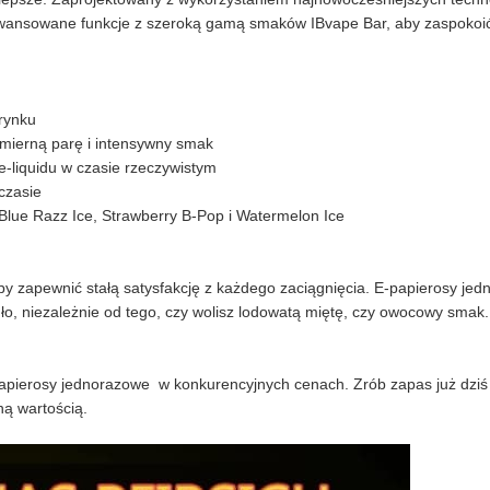
aawansowane funkcje z szeroką gamą smaków IBvape Bar, aby zaspokoić
 rynku
mierną parę i intensywny smak
 e-liquidu w czasie rzeczywistym
czasie
Blue Razz Ice, Strawberry B-Pop i Watermelon Ice
by zapewnić stałą satysfakcję z każdego zaciągnięcia. E-papierosy je
ło, niezależnie od tego, czy wolisz lodowatą miętę, czy owocowy smak.
ierosy jednorazowe w konkurencyjnych cenach. Zrób zapas już dziś i
ną wartością.