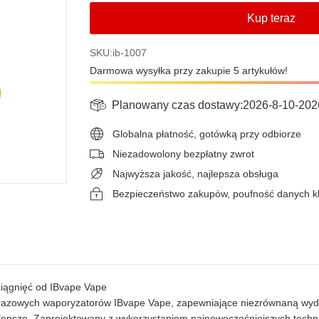
Kup teraz
SKU:ib-1007
Darmowa wysyłka przy zakupie 5 artykułów!
Planowany czas dostawy:
2026-8-10
-
202
Globalna płatność, gotówką przy odbiorze
Niezadowolony bezpłatny zwrot
Najwyższa jakość, najlepsza obsługa
Bezpieczeństwo zakupów, poufność danych k
iągnięć od IBvape Vape
dnorazowych waporyzatorów IBvape Vape, zapewniające niezrównaną wyd
jlepsze. Zaprojektowany z wykorzystaniem najnowocześniejszych techno