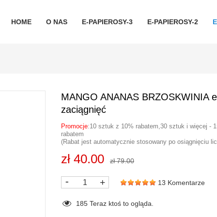
HOME
O NAS
E-PAPIEROSY-3
E-PAPIEROSY-2
E
MANGO ANANAS BRZOSKWINIA e pa
zaciągnięć
Promocje
:10 sztuk z 10% rabatem,30 sztuk i więcej -
rabatem
(Rabat jest automatycznie stosowany po osiągnięciu li
zł 40.00
zł 79.00
-
+
13 Komentarze
185
Teraz ktoś to ogląda.