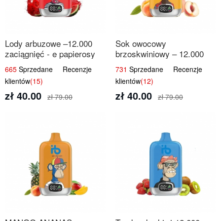
Lody arbuzowe –12.000
Sok owocowy
zaciągnięć - e papierosy
brzoskwiniowy – 12.000
jednorazowe
zaciągnięć – e papierosy
665
Sprzedane Recenzje
731
Sprzedane Recenzje
jednorazowe
klientów
(15)
klientów
(12)
zł 40.00
zł 40.00
zł 79.00
zł 79.00