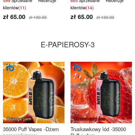
599
Sprzedane Recenzje
665
Sprzedane Recenzje
klientów
(11)
klientów
(14)
zł 65.00
zł 65.00
zł 130.00
zł 130.00
E-PAPIEROSY-3
35000 Puff Vapes -Dżem
Truskawkowy lód -35000