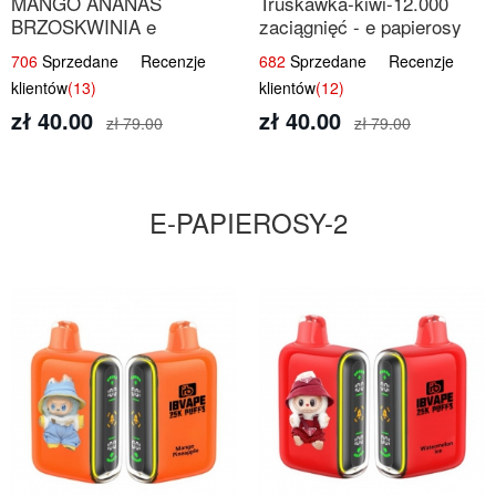
MANGO ANANAS
Truskawka-kiwi-12.000
BRZOSKWINIA e
zaciągnięć - e papierosy
papierosy – 12.000
jednorazowe
706
Sprzedane Recenzje
682
Sprzedane Recenzje
zaciągnięć
klientów
(13)
klientów
(12)
zł 40.00
zł 40.00
zł 79.00
zł 79.00
E-PAPIEROSY-2