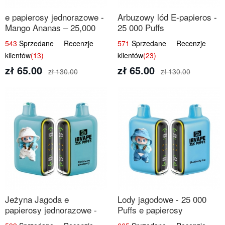
e papierosy jednorazowe -
Arbuzowy lód E-papieros -
Mango Ananas – 25,000
25 000 Puffs
Puffs
543
Sprzedane Recenzje
571
Sprzedane Recenzje
klientów
(13)
klientów
(23)
zł 65.00
zł 65.00
zł 130.00
zł 130.00
Jeżyna Jagoda e
Lody jagodowe - 25 000
papierosy jednorazowe -
Puffs e papierosy
25 000 Puffs
jednorazowe