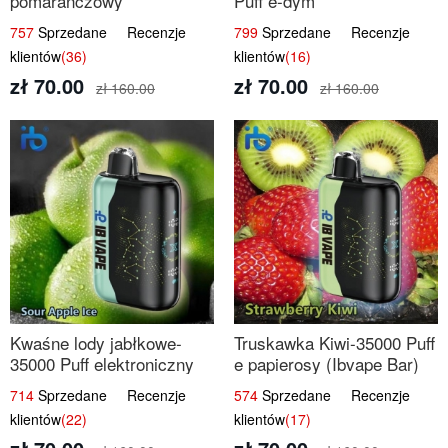
pomarańczowy
Puff e-dym
757
Sprzedane Recenzje
799
Sprzedane Recenzje
klientów
(36)
klientów
(16)
zł 70.00
zł 70.00
zł 160.00
zł 160.00
Kwaśne lody jabłkowe-
Truskawka Kiwi-35000 Puff
35000 Puff elektroniczny
e papierosy (Ibvape Bar)
papieros
714
Sprzedane Recenzje
574
Sprzedane Recenzje
klientów
(22)
klientów
(17)