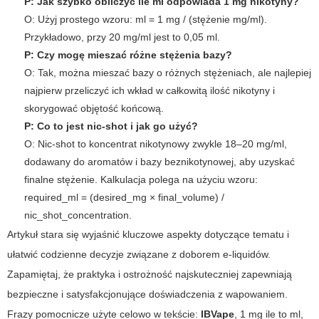
P: Jak szybko obliczyć ile ml odpowiada 1 mg nikotyny?
O:
Użyj prostego wzoru: ml = 1 mg / (stężenie mg/ml).
Przykładowo, przy 20 mg/ml jest to 0,05 ml.
P: Czy mogę mieszać różne stężenia bazy?
O:
Tak, można mieszać bazy o różnych stężeniach, ale najlepiej
najpierw przeliczyć ich wkład w całkowitą ilość nikotyny i
skorygować objętość końcową.
P: Co to jest nic-shot i jak go użyć?
O:
Nic-shot to koncentrat nikotynowy zwykle 18–20 mg/ml,
dodawany do aromatów i bazy beznikotynowej, aby uzyskać
finalne stężenie. Kalkulacja polega na użyciu wzoru:
required_ml = (desired_mg × final_volume) /
nic_shot_concentration.
Artykuł stara się wyjaśnić kluczowe aspekty dotyczące tematu i
ułatwić codzienne decyzje związane z doborem e-liquidów.
Zapamiętaj, że praktyka i ostrożność najskuteczniej zapewniają
bezpieczne i satysfakcjonujące doświadczenia z wapowaniem.
Frazy pomocnicze użyte celowo w tekście:
IBVape
,
1 mg ile to ml
,