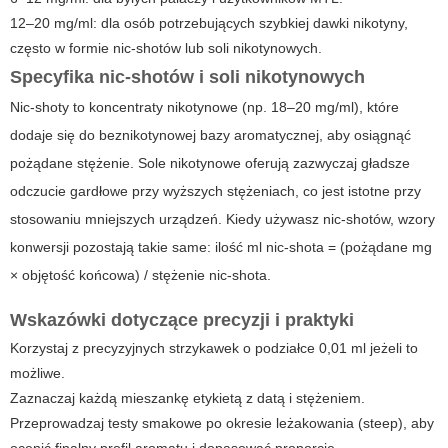
12–20 mg/ml: dla osób potrzebujących szybkiej dawki nikotyny,
często w formie nic-shotów lub soli nikotynowych.
Specyfika nic-shotów i soli nikotynowych
Nic-shoty to koncentraty nikotynowe (np. 18–20 mg/ml), które
dodaje się do beznikotynowej bazy aromatycznej, aby osiągnąć
pożądane stężenie. Sole nikotynowe oferują zazwyczaj gładsze
odczucie gardłowe przy wyższych stężeniach, co jest istotne przy
stosowaniu mniejszych urządzeń. Kiedy używasz nic-shotów, wzory
konwersji pozostają takie same: ilość ml nic-shota = (pożądane mg
× objętość końcowa) / stężenie nic-shota.
Wskazówki dotyczące precyzji i praktyki
Korzystaj z precyzyjnych strzykawek o podziałce 0,01 ml jeżeli to
możliwe.
Zaznaczaj każdą mieszankę etykietą z datą i stężeniem.
Przeprowadzaj testy smakowe po okresie leżakowania (steep), aby