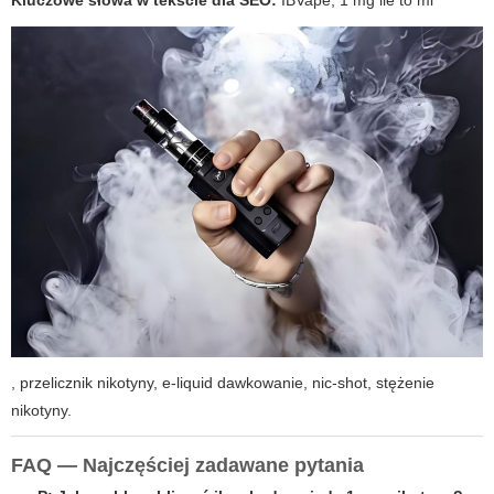
Kluczowe słowa w tekście dla SEO:
IBVape
,
1 mg ile to ml
, przelicznik nikotyny, e-liquid dawkowanie, nic-shot, stężenie
nikotyny.
FAQ — Najczęściej zadawane pytania