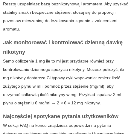
Resztę uzupełniasz bazą beznikotynową i aromatem. Aby uzyskać
stabilny smak i bezpieczne stężenie, stosuj się do proporcji i
pozostaw mieszaninę do leżakowania zgodnie z zaleceniami
aromatu.
Jak monitorować i kontrolować dzienną dawkę
nikotyny
Samo obliczenie
1 mg ile to ml
jest przydatne również przy
kontrolowaniu dziennego spożycia nikotyny. Możesz policzyć, ile
mg nikotyny dostarcza Ci typowy cykl wapowania: zmierz ilość
zużytego płynu w ml i pomnóż przez stężenie (mg/ml), aby
otrzymać całkowitą ilość nikotyny w mg. Przykład: spalasz 2 ml
płynu o stężeniu 6 mg/ml → 2 × 6 = 12 mg nikotyny.
Najczęściej spotykane pytania użytkowników
W sekcji FAQ na końcu znajdziesz odpowiedzi na pytania
dotyczące praktycznych aspektów przeliczania i bezpieczeństwa.