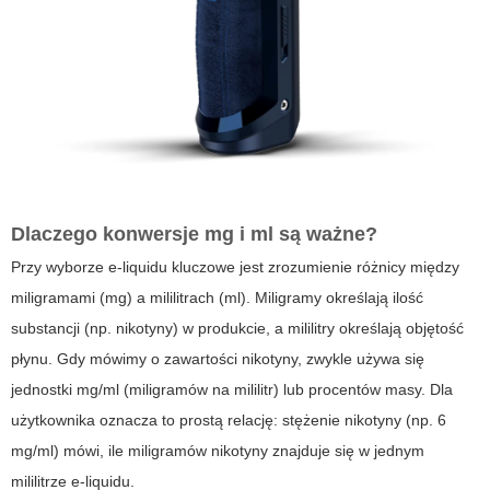
Dlaczego konwersje mg i ml są ważne?
Przy wyborze e-liquidu kluczowe jest zrozumienie różnicy między
miligramami (mg) a mililitrach (ml). Miligramy określają ilość
substancji (np. nikotyny) w produkcie, a mililitry określają objętość
płynu. Gdy mówimy o zawartości nikotyny, zwykle używa się
jednostki mg/ml (miligramów na mililitr) lub procentów masy. Dla
użytkownika oznacza to prostą relację: stężenie nikotyny (np. 6
mg/ml) mówi, ile miligramów nikotyny znajduje się w jednym
mililitrze e-liquidu.