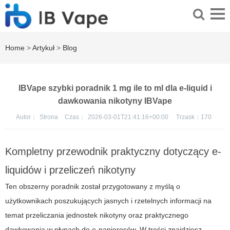
Home
>
Artykuł
>
Blog
IBVape szybki poradnik 1 mg ile to ml dla e-liquid i
dawkowania nikotyny IBVape
Autor：
Strona
Czas：
2026-03-01T21:41:16+00:00
Trzask：
170
Kompletny przewodnik praktyczny dotyczący e-
liquidów i przeliczeń nikotyny
Ten obszerny poradnik został przygotowany z myślą o
użytkownikach poszukujących jasnych i rzetelnych informacji na
temat przeliczania jednostek nikotyny oraz praktycznego
dawkowania w płynach do e-papierosów. W treści znajdziesz