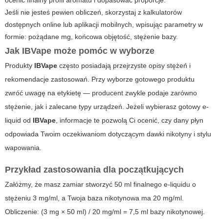
ocenić finalny profil aromatu i dopasować proporcje.
Jeśli nie jesteś pewien obliczeń, skorzystaj z kalkulatorów
dostępnych online lub aplikacji mobilnych, wpisując parametry w
formie: pożądane mg, końcowa objętość, stężenie bazy.
Jak
IBVape
może pomóc w wyborze
Produkty
IBVape
często posiadają przejrzyste opisy stężeń i
rekomendacje zastosowań. Przy wyborze gotowego produktu
zwróć uwagę na etykietę — producent zwykle podaje zarówno
stężenie, jak i zalecane typy urządzeń. Jeżeli wybierasz gotowy e-
liquid od
IBVape
, informacje te pozwolą Ci ocenić, czy dany płyn
odpowiada Twoim oczekiwaniom dotyczącym dawki nikotyny i stylu
wapowania.
Przykład zastosowania dla początkujących
Załóżmy, że masz zamiar stworzyć 50 ml finalnego e-liquidu o
stężeniu 3 mg/ml, a Twoja baza nikotynowa ma 20 mg/ml.
Obliczenie: (3 mg × 50 ml) / 20 mg/ml = 7,5 ml bazy nikotynowej.