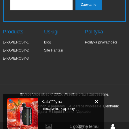
Products
Usługi
Polityka
E-PAPIEROSY-1
Blog
Polityka prywatności
E-PAPIEROSY-2
Site Haritası
E-PAPIEROSY-3
IBVape Vape sklep © 2025. Wszelkie prawa zastrzeżone.
✕
Kata***yna
Link:
Blonde Wig Shop
e papieros
E-Cigarette wholesale
Elektronik
niedawno kupiony
Sigara
E-Liquid-Kenner
Vapeador
1 godzinę temu