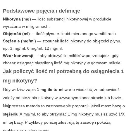
Podstawowe pojęcia i definicje
Nikotyna (mg)
— ilość substancji nikotynowej w produkcie,
wyrażana w miligramach.
Objętość (ml)
— ilość płynu e-liquid mierzonego w mililitrach.
Stężenie (mg/ml)
— stosunek ilości nikotyny do objętości płynu,
np. 3 mg/ml, 6 mg/ml, 12 mg/ml.
Wzór konwersji
— aby obliczyć ile mililitrów potrzebujesz, gdy
chcesz osiągnąć określoną ilość mg nikotyny w gotowym miksie.
Jak policzyć ilość ml potrzebną do osiągnięcia 1
mg nikotyny?
Gdy widzisz zapis
1 mg ile to ml
warto wiedzieć, że odpowiedź
zależy od stężenia nikotyny w używanym koncentracie lub bazie.
Najprostsza metoda to zastosowanie proporcji: jeżeli masz bazę o
stężeniu X mg/ml, to aby otrzymać 1 mg nikotyny musisz użyć 1/X
ml tej bazy. Przykłady poniżej zilustrują tę zasadę i pokażą
praktyczne zastosowania.