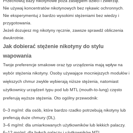
Przechowuj bazy nikotynowe poza zasięgiem dzieci i zwierząt.
Nie używaj koncentratów nikotynowych bez rękawic ochronnych.
Nie eksperymentuj z bardzo wysokimi stężeniami bez wiedzy i
przygotowania.
Jeżeli dozujesz mg nikotyny ręcznie, zawsze sprawdź obliczenia
dwukrotnie.
Jak dobierać stężenie nikotyny do stylu
wapowania
Twoje preferencje smakowe oraz typ urządzenia mają wpływ na
wybór stężenia nikotyny. Osoby używające mocniejszych modułów i
większych chmur zwykle wybierają niższe stężenia, natomiast
użytkownicy urządzeń typu pod lub MTL (mouth-to-lung) często
preferują wyższe stężenia. Oto ogólny przewodnik:
0–3 mg/ml: dla osób, które bardzo rzadko potrzebują nikotyny lub
preferują duże chmury (DL).
3–6 mg/ml: dla umiarkowanych użytkowników lub lekkich palaczy.
6–12 mg/ml: dla byłych palaczy i użytkowników MTL.