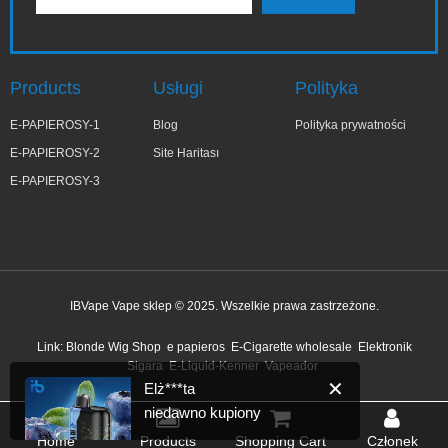
Products
Usługi
Polityka
E-PAPIEROSY-1
Blog
Polityka prywatności
E-PAPIEROSY-2
Site Haritası
E-PAPIEROSY-3
IBVape Vape sklep © 2025. Wszelkie prawa zastrzeżone.
✕
Elż***ta
Link:
Blonde Wig Shop
e papieros
E-Cigarette wholesale
Elektronik
niedawno kupiony
Sigara
E-Liquid-Kenner
Vapeador
5 minut temu
Home
Products
Shopping Cart
Członek