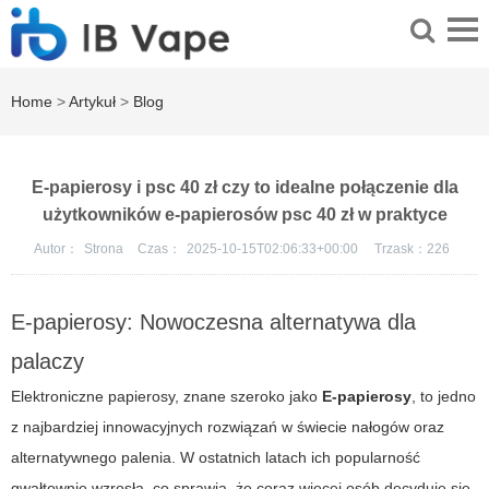
Home
>
Artykuł
>
Blog
E-papierosy i psc 40 zł czy to idealne połączenie dla
użytkowników e-papierosów psc 40 zł w praktyce
Autor：
Strona
Czas：
2025-10-15T02:06:33+00:00
Trzask：
226
E-papierosy: Nowoczesna alternatywa dla
palaczy
Elektroniczne papierosy, znane szeroko jako
E-papierosy
, to jedno
z najbardziej innowacyjnych rozwiązań w świecie nałogów oraz
alternatywnego palenia. W ostatnich latach ich popularność
gwałtownie wzrosła, co sprawia, że coraz więcej osób decyduje się