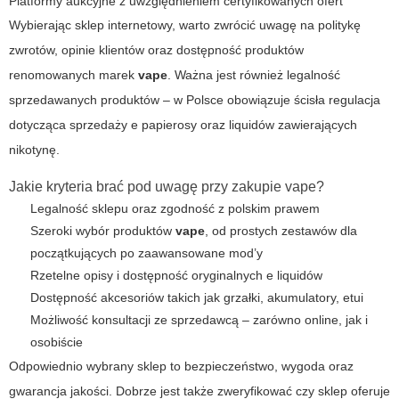
Platformy aukcyjne z uwzględnieniem certyfikowanych ofert
Wybierając sklep internetowy, warto zwrócić uwagę na politykę
zwrotów, opinie klientów oraz dostępność produktów
renomowanych marek
vape
. Ważna jest również legalność
sprzedawanych produktów – w Polsce obowiązuje ścisła regulacja
dotycząca sprzedaży
e papierosy
oraz liquidów zawierających
nikotynę.
Jakie kryteria brać pod uwagę przy zakupie vape?
Legalność sklepu oraz zgodność z polskim prawem
Szeroki wybór produktów
vape
, od prostych zestawów dla
początkujących po zaawansowane mod’y
Rzetelne opisy i dostępność oryginalnych e liquidów
Dostępność akcesoriów takich jak grzałki, akumulatory, etui
Możliwość konsultacji ze sprzedawcą – zarówno online, jak i
osobiście
Odpowiednio wybrany sklep to bezpieczeństwo, wygoda oraz
gwarancja jakości. Dobrze jest także zweryfikować czy sklep oferuje