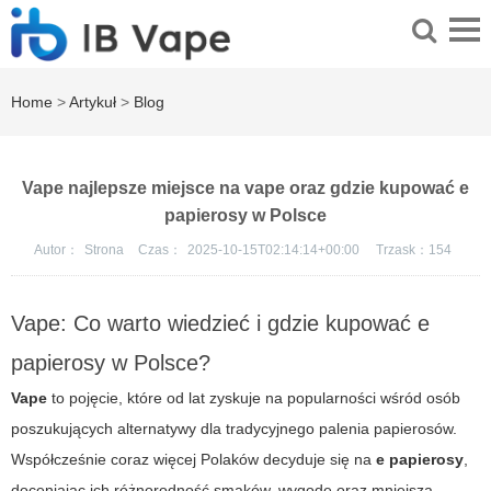
Home
>
Artykuł
>
Blog
Vape najlepsze miejsce na vape oraz gdzie kupować e
papierosy w Polsce
Autor：
Strona
Czas：
2025-10-15T02:14:14+00:00
Trzask：
154
Vape: Co warto wiedzieć i gdzie kupować e
papierosy w Polsce?
Vape
to pojęcie, które od lat zyskuje na popularności wśród osób
poszukujących alternatywy dla tradycyjnego palenia papierosów.
Współcześnie coraz więcej Polaków decyduje się na
e papierosy
,
doceniając ich różnorodność smaków, wygodę oraz mniejszą