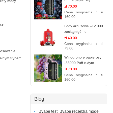
Puff e papierosy
traty mocy
jednorazowe
zł 70.00
Cena oryginalna：
zł
160.00
bez
Lody arbuzowe –12.000
zaciągnięć - e
papierosy jednorazowe
zł 40.00
Cena oryginalna：
zł
79.00
stosowanie
Winogrono e papierosy
jalnym trybem
-35000 Puff e-dym
zł 70.00
Cena oryginalna：
zł
160.00
Blog
IBvape test IBvape recenzja model