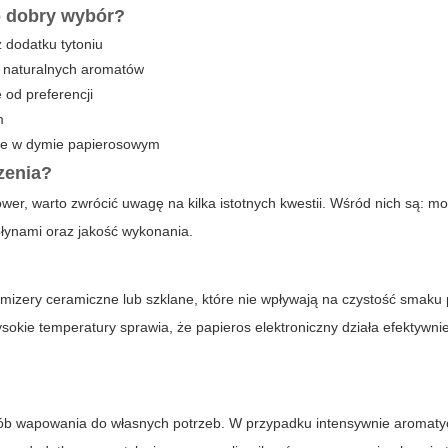
 dobry wybór?
 dodatku tytoniu
w naturalnych aromatów
 od preferencji
m
rte w dymie papierosowym
zenia?
lower
, warto zwrócić uwagę na kilka istotnych kwestii. Wśród nich są: m
płynami oraz jakość wykonania.
izery ceramiczne lub szklane, które nie wpływają na czystość smaku 
wysokie temperatury sprawia, że
papieros elektroniczny
działa efektywnie
ób wapowania do własnych potrzeb. W przypadku intensywnie aromat