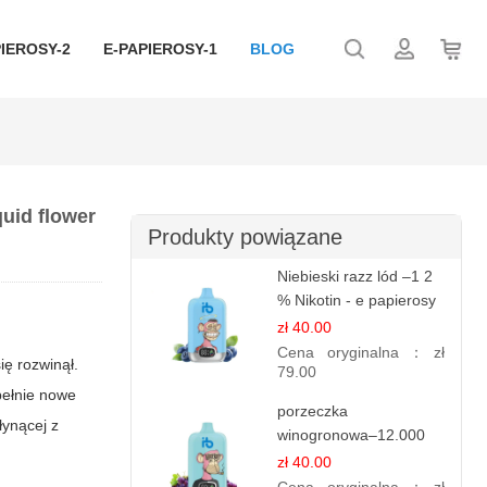
IEROSY-2
E-PAPIEROSY-1
BLOG
quid flower
Produkty powiązane
Niebieski razz lód –1 2
% Nikotin - e papierosy
jednorazowe
zł 40.00
Cena oryginalna：
zł
ię rozwinął.
79.00
pełnie nowe
porzeczka
łynącej z
winogronowa–12.000
zaciągnięć - e
zł 40.00
papierosy