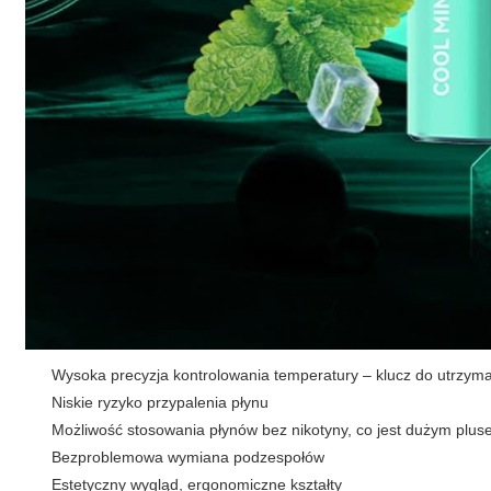
Wysoka precyzja kontrolowania temperatury – klucz do utrzy
Niskie ryzyko przypalenia płynu
Możliwość stosowania płynów bez nikotyny, co jest dużym pluse
Bezproblemowa wymiana podzespołów
Estetyczny wygląd, ergonomiczne kształty