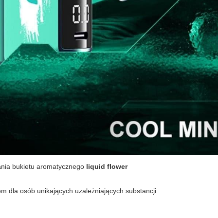
mania bukietu aromatycznego
liquid flower
m dla osób unikających uzależniających substancji