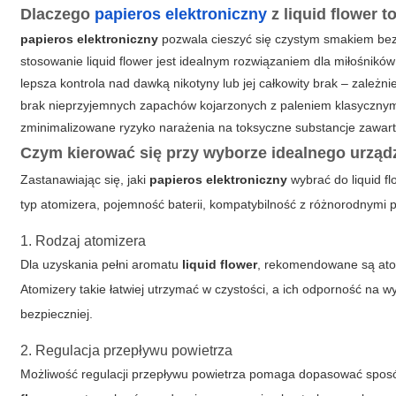
Dlaczego
papieros elektroniczny
z
liquid flower
to
papieros elektroniczny
pozwala cieszyć się czystym smakiem bez
stosowanie
liquid flower
jest idealnym rozwiązaniem dla miłośnikó
lepsza kontrola nad dawką nikotyny lub jej całkowity brak – zależnie
brak nieprzyjemnych zapachów kojarzonych z paleniem klasyczny
zminimalizowane ryzyko narażenia na toksyczne substancje zawa
Czym kierować się przy wyborze idealnego urząd
Zastanawiając się, jaki
papieros elektroniczny
wybrać do
liquid f
typ atomizera, pojemność baterii, kompatybilność z różnorodnymi 
1. Rodzaj atomizera
Dla uzyskania pełni aromatu
liquid flower
, rekomendowane są atom
Atomizery takie łatwiej utrzymać w czystości, a ich odporność na 
bezpieczniej.
2. Regulacja przepływu powietrza
Możliwość regulacji przepływu powietrza pomaga dopasować spos