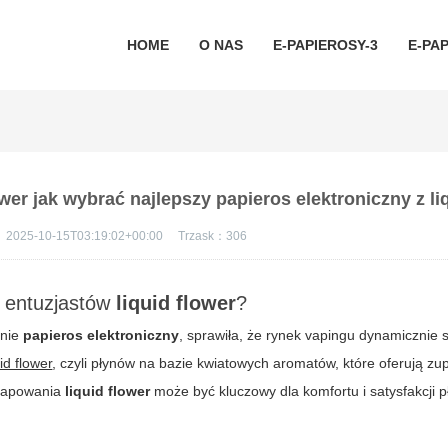
HOME
O NAS
E-PAPIEROSY-3
E-PAP
wer jak wybrać najlepszy papieros elektroniczny z li
：
2025-10-15T03:19:02+00:00
Trzask：
306
 entuzjastów
liquid flower
?
znie
papieros elektroniczny
, sprawiła, że rynek vapingu dynamicznie s
uid flower
, czyli płynów na bazie kwiatowych aromatów, które oferują zu
 vapowania
liquid flower
może być kluczowy dla komfortu i satysfakcji p