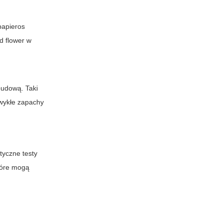
papieros
id flower
w
budową. Taki
zwykłe zapachy
tyczne testy
tóre mogą