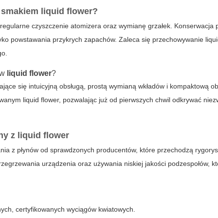
ię smakiem
liquid flower
?
o regularne czyszczenie atomizera oraz wymianę grzałek. Konserwacja
zyko powstawania przykrych zapachów. Zaleca się przechowywanie
liqu
go.
ów
liquid flower
?
ające się intuicyjną obsługą, prostą wymianą wkładów i kompaktową o
kowanym
liquid flower
, pozwalając już od pierwszych chwil odkrywać nie
ny
z
liquid flower
nia z płynów od sprawdzonych producentów, które przechodzą rygorys
rzegrzewania urządzenia oraz używania niskiej jakości podzespołów, k
lnych, certyfikowanych wyciągów kwiatowych.