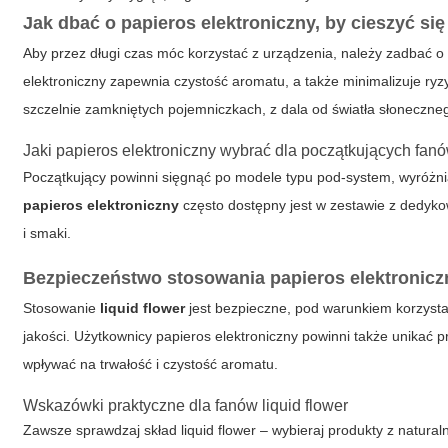
Jak dbać o
papieros elektroniczny
, by cieszyć s
Aby przez długi czas móc korzystać z urządzenia, należy zadbać 
elektroniczny
zapewnia czystość aromatu, a także minimalizuje ry
szczelnie zamkniętych pojemniczkach, z dala od światła słoneczne
Jaki
papieros elektroniczny
wybrać dla początkujących fan
Początkujący powinni sięgnąć po modele typu pod-system, wyróżni
papieros elektroniczny
często dostępny jest w zestawie z dedy
i smaki.
Bezpieczeństwo stosowania
papieros elektronicz
Stosowanie
liquid flower
jest bezpieczne, pod warunkiem korzysta
jakości. Użytkownicy
papieros elektroniczny
powinni także unikać p
wpływać na trwałość i czystość aromatu.
Wskazówki praktyczne dla fanów
liquid flower
Zawsze sprawdzaj skład
liquid flower
– wybieraj produkty z natura