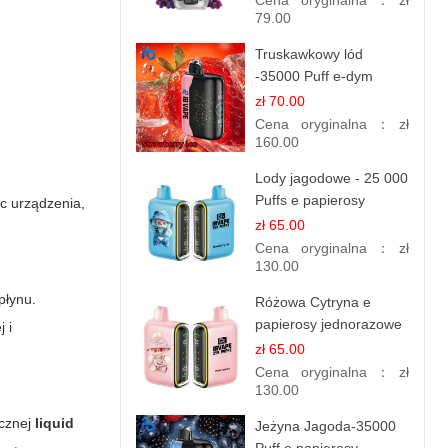
Cena oryginalna：
zł
79.00
Truskawkowy lód
-35000 Puff e-dym
zł 70.00
Cena oryginalna：
zł
160.00
Lody jagodowe - 25 000
Puffs e papierosy
oc urządzenia,
jednorazowe
zł 65.00
Cena oryginalna：
zł
130.00
płynu.
Różowa Cytryna e
papierosy jednorazowe
j i
- 25 000 Puffs
zł 65.00
Cena oryginalna：
zł
130.00
ycznej
liquid
Jeżyna Jagoda-35000