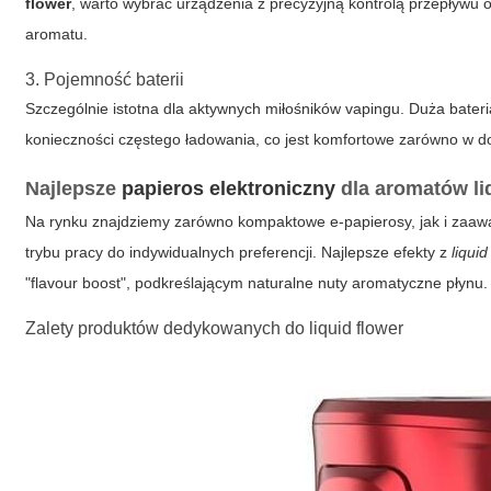
flower
, warto wybrać urządzenia z precyzyjną kontrolą przepływu 
aromatu.
3. Pojemność baterii
Szczególnie istotna dla aktywnych miłośników vapingu. Duża bater
konieczności częstego ładowania, co jest komfortowe zarówno w d
Najlepsze
papieros elektroniczny
dla aromatów
l
Na rynku znajdziemy zarówno kompaktowe e-papierosy, jak i zaaw
trybu pracy do indywidualnych preferencji. Najlepsze efekty z
liquid
"flavour boost", podkreślającym naturalne nuty aromatyczne płynu.
Zalety produktów dedykowanych do
liquid flower