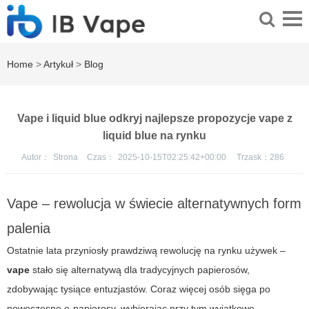
Home
>
Artykuł
>
Blog
Vape i liquid blue odkryj najlepsze propozycje vape z
liquid blue na rynku
Autor：
Strona
Czas：
2025-10-15T02:25:42+00:00
Trzask：
286
Vape – rewolucja w świecie alternatywnych form
palenia
Ostatnie lata przyniosły prawdziwą rewolucję na rynku używek –
vape
stało się alternatywą dla tradycyjnych papierosów,
zdobywając tysiące entuzjastów. Coraz więcej osób sięga po
nowoczesne e-papierosy, wybierając przy tym wyjątkowe