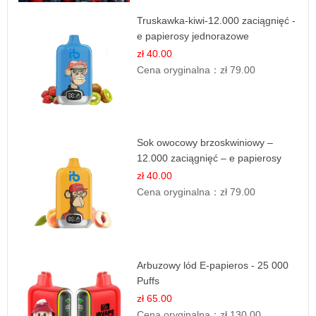
Truskawka-kiwi-12.000 zaciągnięć -
e papierosy jednorazowe
zł 40.00
Cena oryginalna：
zł 79.00
Sok owocowy brzoskwiniowy –
12.000 zaciągnięć – e papierosy
jednorazowe
zł 40.00
Cena oryginalna：
zł 79.00
Arbuzowy lód E-papieros - 25 000
Puffs
zł 65.00
Cena oryginalna：
zł 130.00