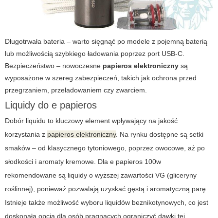
Długotrwała bateria – warto sięgnąć po modele z pojemną baterią
lub możliwością szybkiego ładowania poprzez port USB-C.
Bezpieczeństwo – nowoczesne
papieros elektroniczny
są
wyposażone w szereg zabezpieczeń, takich jak ochrona przed
przegrzaniem, przeładowaniem czy zwarciem.
Liquidy do e papieros
Dobór liquidu to kluczowy element wpływający na jakość
korzystania z
papieros elektroniczny
. Na rynku dostępne są setki
smaków – od klasycznego tytoniowego, poprzez owocowe, aż po
słodkości i aromaty kremowe. Dla
e papieros 100w
rekomendowane są liquidy o wyższej zawartości VG (gliceryny
roślinnej), ponieważ pozwalają uzyskać gęstą i aromatyczną parę.
Istnieje także możliwość wyboru liquidów beznikotynowych, co jest
doskonałą opcją dla osób pragnących ograniczyć dawki tej