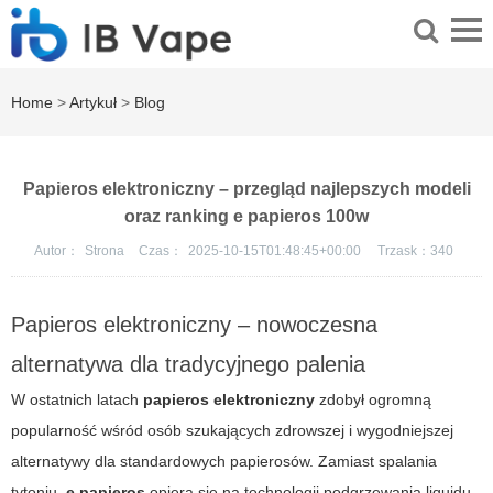
Home
>
Artykuł
>
Blog
Papieros elektroniczny – przegląd najlepszych modeli
oraz ranking e papieros 100w
Autor：
Strona
Czas：
2025-10-15T01:48:45+00:00
Trzask：
340
Papieros elektroniczny – nowoczesna
alternatywa dla tradycyjnego palenia
W ostatnich latach
papieros elektroniczny
zdobył ogromną
popularność wśród osób szukających zdrowszej i wygodniejszej
alternatywy dla standardowych papierosów. Zamiast spalania
tytoniu,
e papieros
opiera się na technologii podgrzewania liquidu,