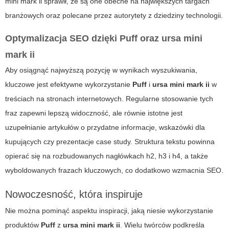
mini mark ii sprawił, że są one obecne na największych targach
branżowych oraz polecane przez autorytety z dziedziny technologii.
Optymalizacja SEO dzięki Puff oraz ursa mini
mark ii
Aby osiągnąć najwyższą pozycję w wynikach wyszukiwania,
kluczowe jest efektywne wykorzystanie
Puff
i
ursa mini mark ii
w
treściach na stronach internetowych. Regularne stosowanie tych
fraz zapewni lepszą widoczność, ale równie istotne jest
uzupełnianie artykułów o przydatne informacje, wskazówki dla
kupujących czy prezentacje case study. Struktura tekstu powinna
opierać się na rozbudowanych nagłówkach h2, h3 i h4, a także
wyboldowanych frazach kluczowych, co dodatkowo wzmacnia SEO.
Nowoczesność, która inspiruje
Nie można pominąć aspektu inspiracji, jaką niesie wykorzystanie
produktów
Puff
z
ursa mini mark ii
. Wielu twórców podkreśla