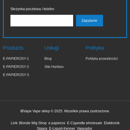
Skrzynka pocztowa / telefon
Products
Usługi
Polityka
E-PAPIEROSY-1
Blog
Polityka prywatności
E-PAPIEROSY-2
Site Haritası
E-PAPIEROSY-3
IBVape Vape sklep © 2025. Wszelkie prawa zastrzeżone.
✕
Joa***a
Link:
Blonde Wig Shop
e papieros
E-Cigarette wholesale
Elektronik
niedawno kupiony
Sigara
E-Liquid-Kenner
Vapeador