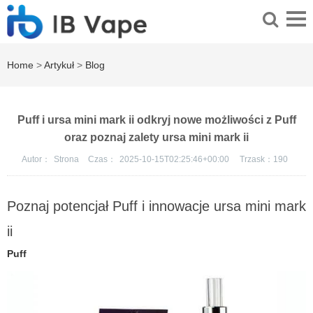
Home
>
Artykuł
>
Blog
Puff i ursa mini mark ii odkryj nowe możliwości z Puff
oraz poznaj zalety ursa mini mark ii
Autor：
Strona
Czas：
2025-10-15T02:25:46+00:00
Trzask：
190
Poznaj potencjał Puff i innowacje ursa mini mark
ii
Puff