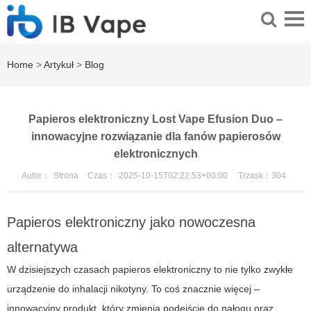
Home
>
Artykuł
>
Blog
Papieros elektroniczny Lost Vape Efusion Duo –
innowacyjne rozwiązanie dla fanów papierosów
elektronicznych
Autor：
Strona
Czas：
2025-10-15T02:22:53+00:00
Trzask：
304
Papieros elektroniczny jako nowoczesna
alternatywa
W dzisiejszych czasach papieros elektroniczny to nie tylko zwykłe
urządzenie do inhalacji nikotyny. To coś znacznie więcej –
innowacyjny produkt, który zmienia podejście do nałogu oraz