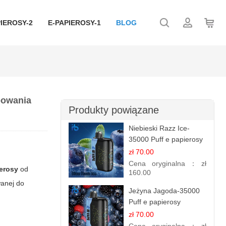
IEROSY-2
E-PAPIEROSY-1
BLOG
powania
Produkty powiązane
Niebieski Razz Ice-
35000 Puff e papierosy
jednorazowe
zł 70.00
Cena oryginalna：
zł
erosy
od
160.00
wanej do
Jeżyna Jagoda-35000
Puff e papierosy
jednorazowe
zł 70.00