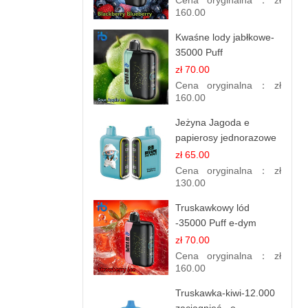
Cena oryginalna：
zł
160.00
Kwaśne lody jabłkowe-
35000 Puff
elektroniczny papieros
zł 70.00
Cena oryginalna：
zł
160.00
Jeżyna Jagoda e
papierosy jednorazowe
- 25 000 Puffs
zł 65.00
Cena oryginalna：
zł
130.00
Truskawkowy lód
-35000 Puff e-dym
zł 70.00
Cena oryginalna：
zł
160.00
Truskawka-kiwi-12.000