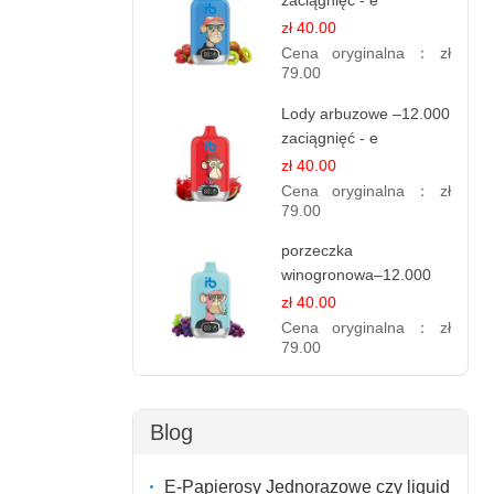
zaciągnięć - e
papierosy jednorazowe
zł 40.00
Cena oryginalna：
zł
79.00
Lody arbuzowe –12.000
zaciągnięć - e
papierosy jednorazowe
zł 40.00
Cena oryginalna：
zł
79.00
porzeczka
winogronowa–12.000
zaciągnięć - e
zł 40.00
papierosy
Cena oryginalna：
zł
79.00
Blog
E-Papierosy Jednorazowe czy liquid