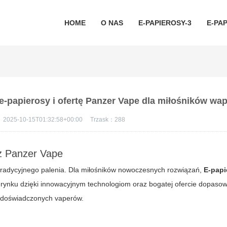
HOME
O NAS
E-PAPIEROSY-3
E-PAP
 e-papierosy i ofertę Panzer Vape dla miłośników wa
：
2025-10-15T01:32:58+00:00
Trzask：
288
z Panzer Vape
a tradycyjnego palenia. Dla miłośników nowoczesnych rozwiązań,
E-papi
 rynku dzięki innowacyjnym technologiom oraz bogatej ofercie dopaso
i doświadczonych vaperów.