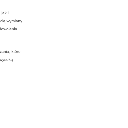
jak i
ością wymiany
dowolenia.
ania, które
 wysoką