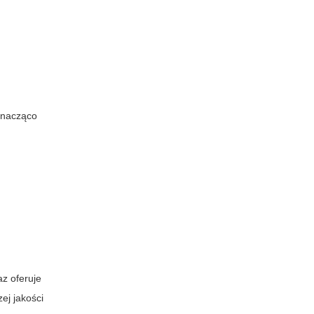
 znacząco
az oferuje
ej jakości