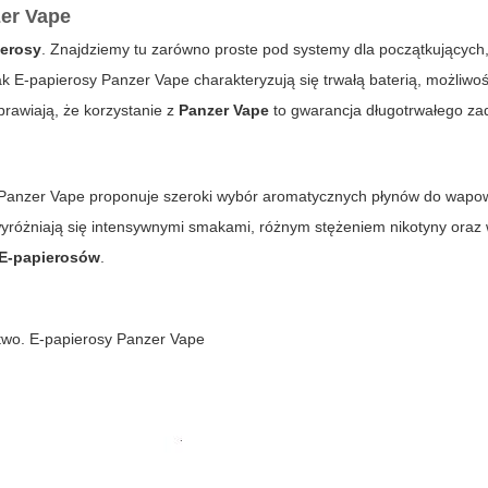
zer Vape
ierosy
. Znajdziemy tu zarówno proste pod systemy dla początkujących, 
ak
E-papierosy Panzer Vape
charakteryzują się trwałą baterią, możliw
rawiają, że korzystanie z
Panzer Vape
to gwarancja długotrwałego za
Panzer Vape
proponuje szeroki wybór aromatycznych płynów do wapow
wyróżniają się intensywnymi smakami, różnym stężeniem nikotyny oraz
E-papierosów
.
stwo.
E-papierosy Panzer Vape