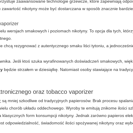
rzystuje zaawansowane technologie grzewcze, które zapewniają odpo
mu zawartość nikotyny może być dostarczana w sposób znacznie bardzie
vaporizer
ielu wersjach smakowych i poziomach nikotyny. To opcja dla tych, którz
tnego.
nie chcą rezygnować z autentycznego smaku liści tytoniu, a jednocześn
wnika. Jeśli ktoś szuka wyrafinowanych doświadczeń smakowych, więk
ny
będzie strzałem w dziesiątkę. Natomiast osoby stawiające na tradyc
ktronicznego oraz tobacco vaporizer
r
są mniej szkodliwe od tradycyjnych papierosów. Brak procesu spalania 
wielu chorób układu oddechowego. Wyroby te emitują znikome ilości sz
dla klasycznych form konsumpcji nikotyny. Jednak zarówno
papieros elek
 jest odpowiedzialność, świadomość ilości spożywanej nikotyny oraz wyb