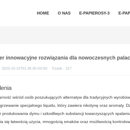
HOME
O NAS
E-PAPIEROSY-3
E-PAP
izer innowacyjne rozwiązania dla nowoczesnych pala
：
2025-10-15T01:36:30+00:00
Trzask：
317
lenia
rność wśród osób poszukujących alternatyw dla tradycyjnych wyrobów
rzewanie specjalnego liquidu, który zawiera nikotynę oraz aromaty. D
produkowania dymu i szkodliwych substancji towarzyszących spalaniu l
ia się łatwością użycia, mnogością smaków oraz możliwością kontrolowa