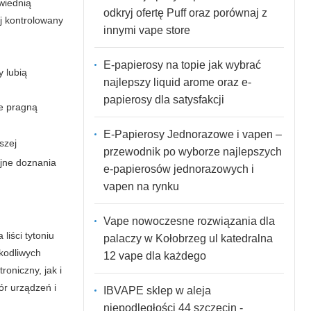
wiednią
odkryj ofertę Puff oraz porównaj z
j kontrolowany
innymi vape store
E-papierosy na topie jak wybrać
y lubią
najlepszy liquid arome oraz e-
papierosy dla satysfakcji
ie pragną
E-Papierosy Jednorazowe i vapen –
szej
przewodnik po wyborze najlepszych
yjne doznania
e-papierosów jednorazowych i
vapen na rynku
Vape nowoczesne rozwiązania dla
liści tytoniu
palaczy w Kołobrzeg ul katedralna
kodliwych
12 vape dla każdego
troniczny
, jak i
ór urządzeń i
IBVAPE sklep w aleja
niepodległości 44 szczecin -