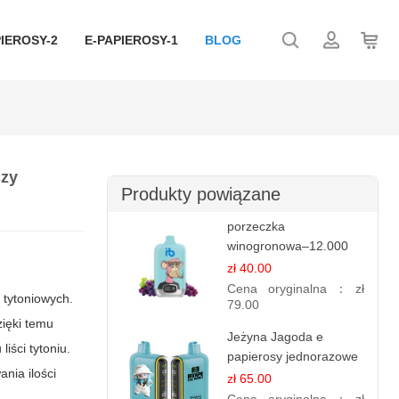
IEROSY-2
E-PAPIEROSY-1
BLOG
czy
Produkty powiązane
porzeczka
winogronowa–12.000
zaciągnięć - e
zł 40.00
papierosy
Cena oryginalna：
zł
 tytoniowych.
79.00
zięki temu
Jeżyna Jagoda e
iści tytoniu.
papierosy jednorazowe
nia ilości
- 25 000 Puffs
zł 65.00