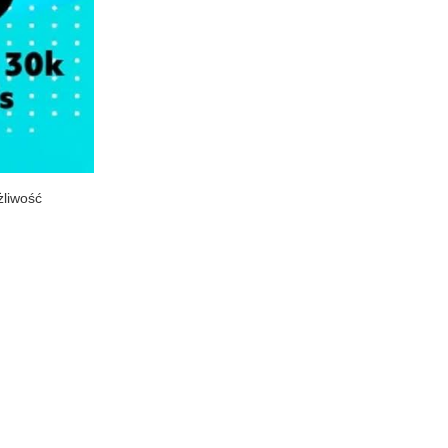
żliwość