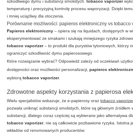
szkodliwego dymu i substancji smolistych.
tobacco vaporizer
wyko
temperaturę i precyzyjną kontrolę procesu waporyzacji. Dzięki te
i mniej uciążliwy dla otoczenia.
Porównanie możliwości: papieros elektroniczny vs tobacco 
Papieros elektroniczny
– opiera się na liquidach, dostępnych w w
eksperymentować ze smakami i szukają mniejszego ryzyka zdrowo
tobacco vaporizer
– to produkt dla purystów tytoniowych, którzy 
ograniczyć szkodliwość dymu papierosowego.
Które rozwiązanie wybrać? Odpowiedź zależy od oczekiwań użytko
dostępności oraz możliwości personalizacji,
papieros elektronicz
wybiorą
tobacco vaporizer
.
Zdrowotne aspekty korzystania z papierosa ele
Wielu specjalistów wskazuje, że e-papierosy oraz
tobacco vaporize
pozwala uniknąć substancji smolistych, które są głównym źródłem 
substancji, dlatego coraz częściej są wybierane jako alternatywa 
tobacco vaporizer
, nie są całkowicie pozbawione ryzyka. Istotna
wkładów od renomowanych producentów.