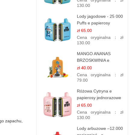
Cena oryginalna：
zł
130.00
Lody jagodowe - 25 000
Puffs e papierosy
jednorazowe
zł 65.00
Cena oryginalna：
zł
130.00
MANGO ANANAS
BRZOSKWINIA e
papierosy – 12.000
zł 40.00
zaciągnięć
Cena oryginalna：
zł
79.00
Różowa Cytryna e
papierosy jednorazowe
- 25 000 Puffs
zł 65.00
Cena oryginalna：
zł
130.00
go zapachu,
Lody arbuzowe –12.000