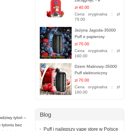
zaciągnięć - e
papierosy jednorazowe
zł 40.00
Cena oryginalna：
zł
79.00
Jeżyna Jagoda-35000
Puff e papierosy
jednorazowe
zł 70.00
Cena oryginalna：
zł
160.00
Dżem Malinowy-35000
Puff elektroniczny
papieros (Ibvape Bar)
zł 70.00
Cena oryginalna：
zł
160.00
Blog
wdziwy tytoń –
 tytoniu bez
Puff i najlepszy vape store w Polsce