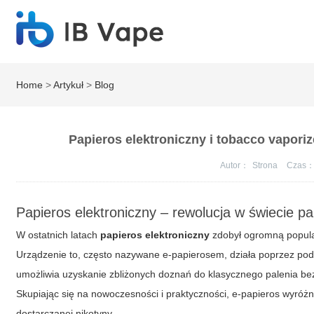
Home
>
Artykuł
>
Blog
Papieros elektroniczny i tobacco vapor
Autor：
Strona
Czas
Papieros elektroniczny – rewolucja w świecie pa
W ostatnich latach
papieros elektroniczny
zdobył ogromną popula
Urządzenie to, często nazywane e-papierosem, działa poprzez podg
umożliwia uzyskanie zbliżonych doznań do klasycznego palenia bez 
Skupiając się na nowoczesności i praktyczności, e-papieros wyróżn
dostarczanej nikotyny.