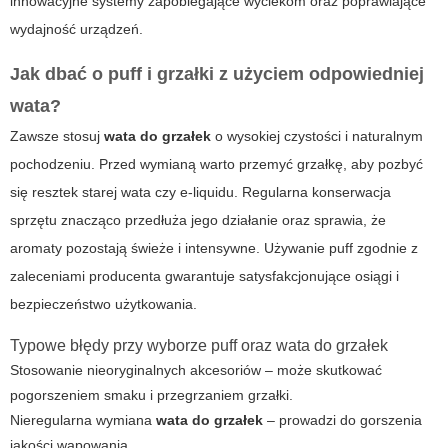
innowacyjne systemy zapobiegające wyciekom oraz poprawiające
wydajność urządzeń.
Jak dbać o puff i grzałki z użyciem odpowiedniej
wata?
Zawsze stosuj
wata do grzałek
o wysokiej czystości i naturalnym
pochodzeniu. Przed wymianą warto przemyć grzałkę, aby pozbyć
się resztek starej wata czy e-liquidu. Regularna konserwacja
sprzętu znacząco przedłuża jego działanie oraz sprawia, że
aromaty pozostają świeże i intensywne. Używanie
puff
zgodnie z
zaleceniami producenta gwarantuje satysfakcjonujące osiągi i
bezpieczeństwo użytkowania.
Typowe błędy przy wyborze puff oraz wata do grzałek
Stosowanie nieoryginalnych akcesoriów – może skutkować
pogorszeniem smaku i przegrzaniem grzałki.
Nieregularna wymiana
wata do grzałek
– prowadzi do gorszenia
jakości wapowania.