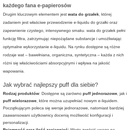
każdego fana e-papierosów
Drugim kluczowym elementem jest
wata do grzałek
, której
zadaniem jest właściwe przewodzenie e-liquidu do grzałki oraz
zapewnienie czystego, intensywnego smaku.
wata do grzałek
pełni
funkcję filtra, zatrzymując niepożądane substancje i umożliwiając
optymalne wykorzystanie e-liquidu. Na rynku dostępne są różne
rodzaje wat – bawełniana, organiczna, syntetyczna – każda z nich
różni się właściwościami absorpcyjnymi i wpływa na jakość
wapowania.
Jak wybrać najlepszy
puff
dla siebie?
Rodzaj produktów
: Dostępne są zarówno
puff jednorazowe
, jak i
puff wielorazowe
, które można uzupełniać nowym e-liquidem.
Początkującym poleca się wersje jednorazowe, natomiast bardziej
zaawansowani użytkownicy docenią możliwość konfiguracji i
personalizacji.
Pojemność oraz ilość zaciągnięć:
Warto zwrócić uwagę na