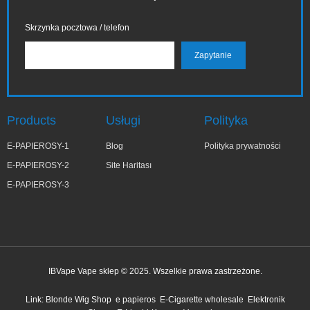
Skrzynka pocztowa / telefon
Products
Usługi
Polityka
E-PAPIEROSY-1
Blog
Polityka prywatności
E-PAPIEROSY-2
Site Haritası
E-PAPIEROSY-3
IBVape Vape sklep © 2025. Wszelkie prawa zastrzeżone.
✕
Małg***ta
Link:
Blonde Wig Shop
e papieros
E-Cigarette wholesale
Elektronik
niedawno kupiony