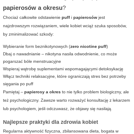
papierosów a okresu
?
Chociaż całkowite odstawienie
puff
i
papierosów
jest
najzdrowszym rozwiązaniem, wiele kobiet wciąż szuka sposobów,
by zminimalizować szkody:
Wybieranie form beznikotynowych (
zero nicotine puff
)
Dbaj o nawadnianie – nikotyna nasila odwodnienie, co może
pogarszać bóle menstruacyjne
Wspieraj wątrobę suplementami wspomagającymi detoksykację
Włącz techniki relaksacyjne, które ograniczają stres bez potrzeby
sięgania po
puff
Pamiętaj –
papierosy a okres
to nie tylko problem biologiczny, ale
też psychologiczny. Zawsze warto rozważyć konsultację z lekarzem
lub psychologiem, jeśli odczuwasz, że objawy się nasilają.
Najlepsze praktyki dla zdrowia kobiet
Regularna aktywność fizyczna, zbilansowana dieta, bogata w