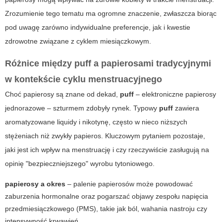
Zrozumienie tego tematu ma ogromne znaczenie, zwłaszcza biorąc
pod uwagę zarówno indywidualne preferencje, jak i kwestie
zdrowotne związane z
cyklem miesiączkowym
.
Różnice między
puff
a papierosami tradycyjnymi
w kontekście cyklu menstruacyjnego
Choć
papierosy
są znane od dekad,
puff
– elektroniczne papierosy
jednorazowe – szturmem zdobyły rynek. Typowy
puff
zawiera
aromatyzowane liquidy i nikotynę, często w nieco niższych
stężeniach niż zwykły papieros. Kluczowym pytaniem pozostaje,
jaki jest ich wpływ na menstruację i czy rzeczywiście zasługują na
opinię "bezpieczniejszego" wyrobu tytoniowego.
papierosy a okres
– palenie papierosów może powodować
zaburzenia hormonalne oraz pogarszać objawy zespołu napięcia
przedmiesiączkowego (PMS), takie jak ból, wahania nastroju czy
intensywność krwawień.