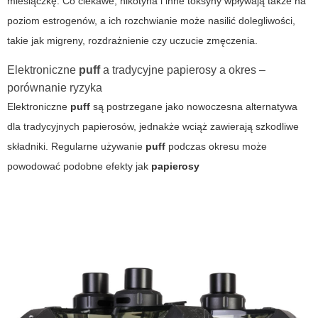
miesiączkę. Co ciekawe, nikotyna i inne toksyny wpływają także na
poziom estrogenów, a ich rozchwianie może nasilić dolegliwości,
takie jak migreny, rozdrażnienie czy uczucie zmęczenia.
Elektroniczne
puff
a tradycyjne
papierosy a okres
–
porównanie ryzyka
Elektroniczne
puff
są postrzegane jako nowoczesna alternatywa
dla tradycyjnych papierosów, jednakże wciąż zawierają szkodliwe
składniki. Regularne używanie
puff
podczas okresu może
powodować podobne efekty jak
papierosy