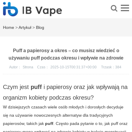
Home
>
Artykuł
>
Blog
Puff a papierosy a okres – co musisz wiedzieć o
używaniu puff podczas okresu i wpływie na zdrowie
Autor：
Strona
Czas：
2025-10-15T00:31:37+00:00
Trzask：
384
Czym jest
puff
i papierosy oraz jak wpływają na
organizm kobiety podczas okresu?
W dzisiejszych czasach wiele osób młodych i dorosłych decyduje
się na używanie nowoczesnych alternatyw dla tradycyjnych
papierosów, takich jak
puff
. Często pada pytanie o to, jak
puff
oraz
papierosy mogą wpływać na zdrowie kobiety w trakcie menstruacji.