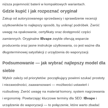
niższa pojemność baterii w kompaktowych wariantach.
Gdzie kupić i jak rozpoznać oryginał
Zakup od autoryzowanego sprzedawcy i sprawdzenie recenzji
użytkowników to najlepszy sposób, by uniknąć podróbek. Zwróć
uwagę na opakowanie, certyfikaty oraz dostępność części
zamiennych. Oryginalne
IBvape
zwykle oferują wsparcie
producenta oraz jasne instrukcje użytkowania, co jest ważne dla
długoterminowej satysfakcji z
urządzenia do
waporyzacji.
Podsumowanie — jak wybrać najlepszy model dla
siebie
Wybór zależy od priorytetów: początkujący powinni szukać prostoty
i niezawodności, zaawansowani — możliwości ustawień i
rozbudowy. Zwróć uwagę na materiał komory, system nagrzewania
i ergonomię. Powtarzając kluczowe terminy dla SEO:
IBvape
i
urządzenie do
waporyzacji — to połączenie, które warto zbadać