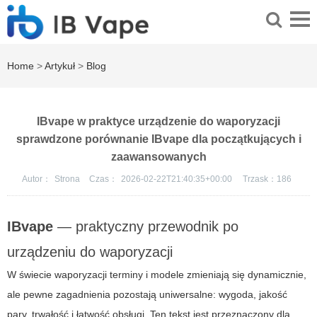
Home
>
Artykuł
>
Blog
IBvape w praktyce urządzenie do waporyzacji
sprawdzone porównanie IBvape dla początkujących i
zaawansowanych
Autor：
Strona
Czas：
2026-02-22T21:40:35+00:00
Trzask：
186
IBvape
— praktyczny przewodnik po
urządzeniu do waporyzacji
W świecie waporyzacji terminy i modele zmieniają się dynamicznie,
ale pewne zagadnienia pozostają uniwersalne: wygoda, jakość
pary, trwałość i łatwość obsługi. Ten tekst jest przeznaczony dla