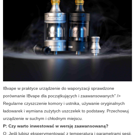
IBvape w praktyce urządzenie do waporyzacji sprawdzone
porównanie IBvape dla początkujących i zaawansowanych" />
Regularne czyszczenie komory i ustnika, używanie oryginalnych
ładowarek i wymiana zużytych uszczelek to podstawy. Przechowuj
urządzenie w suchym i chłodnym miejscu.
P: Czy warto inwestować w wersję zaawansowaną?
O:
Jeśli lubisz eksperymentować z temperaturą i parametrami sesji,