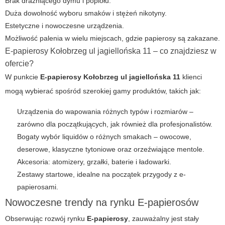
Brak drażniącego dymu i popiołu.
Duża dowolność wyboru smaków i stężeń nikotyny.
Estetyczne i nowoczesne urządzenia.
Możliwość palenia w wielu miejscach, gdzie papierosy są zakazane.
E-papierosy Kołobrzeg ul jagiellońska 11 – co znajdziesz w
ofercie?
W punkcie
E-papierosy
Kołobrzeg ul jagiellońska 11
klienci
mogą wybierać spośród szerokiej gamy produktów, takich jak:
Urządzenia do wapowania różnych typów i rozmiarów –
zarówno dla początkujących, jak również dla profesjonalistów.
Bogaty wybór liquidów o różnych smakach – owocowe,
deserowe, klasyczne tytoniowe oraz orzeźwiające mentole.
Akcesoria: atomizery, grzałki, baterie i ładowarki.
Zestawy startowe, idealne na początek przygody z e-
papierosami.
Nowoczesne trendy na rynku E-papierosów
Obserwując rozwój rynku
E-papierosy
, zauważalny jest stały