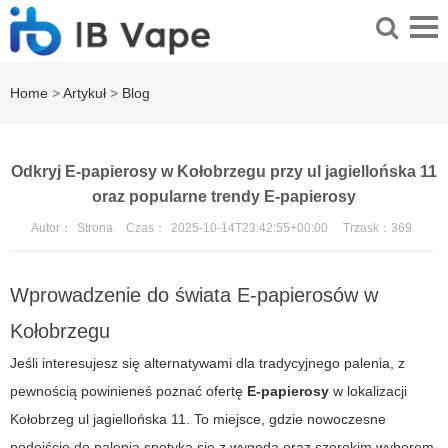
Home
>
Artykuł
>
Blog
Odkryj E-papierosy w Kołobrzegu przy ul jagiellońska 11
oraz popularne trendy E-papierosy
Autor：
Strona
Czas：
2025-10-14T23:42:55+00:00
Trzask：
369
Wprowadzenie do świata E-papierosów w
Kołobrzegu
Jeśli interesujesz się alternatywami dla tradycyjnego palenia, z
pewnością powinieneś poznać ofertę
E-papierosy
w lokalizacji
Kołobrzeg ul jagiellońska 11. To miejsce, gdzie nowoczesne
podejście do palenia spotyka się z wygodą oraz szerokim wyborem