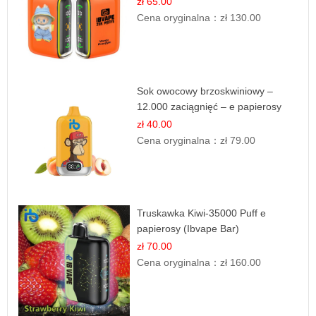
zł 65.00
Cena oryginalna：
zł 130.00
Sok owocowy brzoskwiniowy –
12.000 zaciągnięć – e papierosy
jednorazowe
zł 40.00
Cena oryginalna：
zł 79.00
Truskawka Kiwi-35000 Puff e
papierosy (Ibvape Bar)
zł 70.00
Cena oryginalna：
zł 160.00