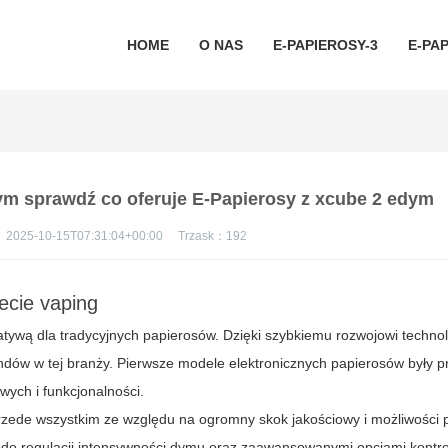
HOME
O NAS
E-PAPIEROSY-3
E-PAP
ym sprawdź co oferuje E-Papierosy z xcube 2 edym
：
2025-10-15T07:31:04+00:00
Trzask：
192
ecie vaping
atywą dla tradycyjnych papierosów. Dzięki szybkiemu rozwojowi technol
ów w tej branży. Pierwsze modele elektronicznych papierosów były pro
ch i funkcjonalności.
ede wszystkim ze względu na ogromny skok jakościowy i możliwości pe
do regulacji intensywności dymu oraz zaawansowanymi opcjami kontrol