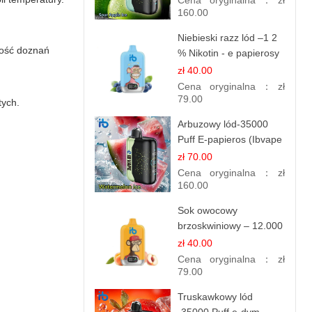
Cena oryginalna：
zł
160.00
Niebieski razz lód –1 2
ność doznań
% Nikotin - e papierosy
jednorazowe
zł 40.00
Cena oryginalna：
zł
79.00
tych.
Arbuzowy lód-35000
Puff E-papieros (Ibvape
Bar )
zł 70.00
Cena oryginalna：
zł
160.00
Sok owocowy
brzoskwiniowy – 12.000
zaciągnięć – e
zł 40.00
papierosy jednorazowe
Cena oryginalna：
zł
79.00
Truskawkowy lód