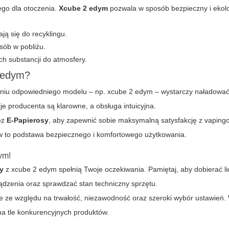
ego dla otoczenia.
Xcube 2 edym
pozwala w sposób bezpieczny i ekolo
ą się do recyklingu.
osób w pobliżu.
h substancji do atmosfery.
2 edym?
aniu odpowiedniego modelu – np. xcube 2 edym – wystarczy naładować
je producenta są klarowne, a obsługa intuicyjna.
ez
E-Papierosy
, aby zapewnić sobie maksymalną satysfakcję z vaping
w to podstawa bezpiecznego i komfortowego użytkowania.
ym!
y
z xcube 2 edym spełnią Twoje oczekiwania. Pamiętaj, aby dobierać li
dzenia oraz sprawdzać stan techniczny sprzętu.
ie ze względu na trwałość, niezawodność oraz szeroki wybór ustawień.
a tle konkurencyjnych produktów.