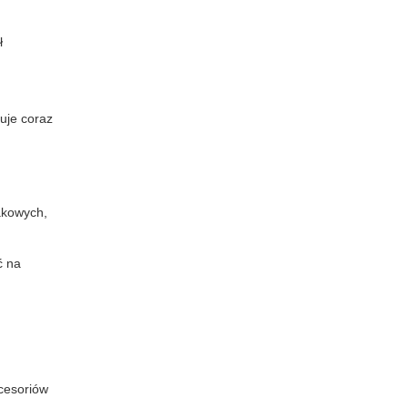
ł
uje coraz
akowych,
ć na
cesoriów