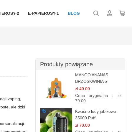
IEROSY-2
E-PAPIEROSY-1
BLOG
Produkty powiązane
MANGO ANANAS
BRZOSKWINIA e
papierosy – 12.000
zł 40.00
zaciągnięć
Cena oryginalna：
zł
ogii vaping,
79.00
ste, ale dziś
Kwaśne lody jabłkowe-
35000 Puff
rsonalizacji.
elektroniczny papieros
zł 70.00
i temperatury.