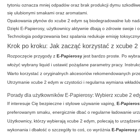
tytoniu oznacza mniej odpadów oraz brak produkcji dymu szkodliw
się ulubionymi smakami oraz aromatami.
Opakowania płynów do xcube 2 edym są biodegradowalne lub nadaj
Dzięki
E-Papierosy
, użytkownicy aktywnie dbają o zdrowie swoje i 
Technologia podgrzewania bez spalania redukuje emisję toksycznyc
Krok po kroku: Jak zacząć korzystać z xcube 
Rozpoczęcie przygody z
E-Papierosy
jest bardzo proste. Po wybr
włożyć wybrany liquid i ustawić pożądane parametry pracy. Instrukc
Warto korzystać z oryginalnych akcesoriów rekomendowanych prz
Utrzymanie xcube 2 edym w czystości i regularna wymiana wkładó
Porady dla użytkowników E-Papierosy: Wybierz xcube 2 ed
If interesuje Cię bezpieczne i stylowe używanie vaping,
E-Papieros
preferowanym smaku, energicznie dbać o regularne ładowanie urzą
Użytkownicy, którzy wybierają xcube 2 edym, polecają to urządzen
wykonania i dbałość o szczegóły to coś, co wyróżnia
E-Papierosy
n