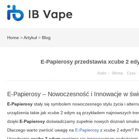
Home
>
Artykuł
>
Blog
E-Papierosy przedstawia xcube 2 ed
Autor：
Strona
Czas
E-Papierosy – Nowoczesność i Innowacje w świ
E-Papierosy
stały się symbolem nowoczesnego stylu życia i altern
urządzenia takie jak
xcube 2 edym
są przykładem najnowszych trend
dzięki
E-Papierosy
doświadczamy zupełnie nowych doznań smakowy
Dlaczego warto zwrócić uwagę na
E-Papierosy
z xcube 2 edym? Prz
Urządzenie
xcube 2 edym
wyróżnia się innowacyjnym podejściem 