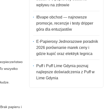
wpływu na zdrowie
IBvape obchod — najnowsze
promocje, recenzje i testy dripper
góra dla entuzjastów
E-Papierosy Jednorazowe poradnik
2026 porównanie marek ceny i
gdzie kupić oraz elektryk legnica
bezpieczeństwo
Puff i Puff Lime Gdynia poznaj
 To wszystko
najlepsze doświadczenia z Puff w
Lime Gdynia
łudze.
Brak papieru i