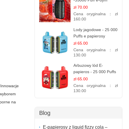
-35000 Puff e-dym
zł 70.00
Cena oryginalna：
zł
160.00
Lody jagodowe - 25 000
Puffs e papierosy
jednorazowe
zł 65.00
Cena oryginalna：
zł
130.00
Arbuzowy lód E-
papieros - 25 000 Puffs
zł 65.00
Cena oryginalna：
zł
 Innowacje
130.00
m wyborem
dporne na
Blog
E-papierosy z liquid fizzy cola –