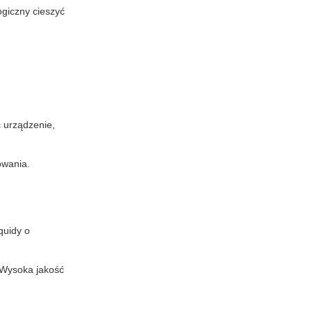
giczny cieszyć
 urządzenie,
owania.
quidy o
 Wysoka jakość