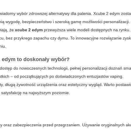
 świadomy wybór zdrowszej alternatywy dla palenia. Xcube 2 edym zosta
ią wygodę, bezpieczeństwo i szeroką gamę możliwości personalizacji.
iają, że
xcube 2 edym
przewyższa wiele modeli dostępnych na rynku.
u, bez przykrego zapachu czy dymu. To innowacyjne rozwiązanie zysk
niu.
2 edym to doskonały wybór?
dostęp do nowoczesnych technologii, pełnej personalizacji doznań sm
tkich – od początkujących po doświadczonych entuzjastów vaping.
y, długą żywotność urządzenia oraz estetyczny wygląd. Warto postawi
e satysfakcję na najwyższym poziomie.
ry oraz zabezpieczenia przed przegrzaniem. Używanie oryginalnych ak