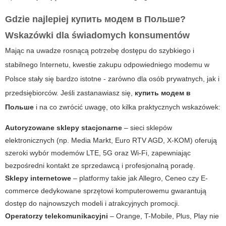
Gdzie najlepiej купить модем в Польше?
Wskazówki dla świadomych konsumentów
Mając na uwadze rosnącą potrzebę dostępu do szybkiego i
stabilnego Internetu, kwestie zakupu odpowiedniego modemu w
Polsce stały się bardzo istotne - zarówno dla osób prywatnych, jak i
przedsiębiorców. Jeśli zastanawiasz się,
купить модем в
Польше
i na co zwrócić uwagę, oto kilka praktycznych wskazówek:
Autoryzowane sklepy stacjonarne
– sieci sklepów
elektronicznych (np. Media Markt, Euro RTV AGD, X-KOM) oferują
szeroki wybór modemów LTE, 5G oraz Wi-Fi, zapewniając
bezpośredni kontakt ze sprzedawcą i profesjonalną poradę.
Sklepy internetowe
– platformy takie jak Allegro, Ceneo czy E-
commerce dedykowane sprzętowi komputerowemu gwarantują
dostęp do najnowszych modeli i atrakcyjnych promocji.
Operatorzy telekomunikacyjni
– Orange, T-Mobile, Plus, Play nie