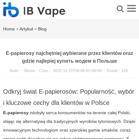
Home
>
Artykuł
>
Blog
E-papierosy najchętniej wybierane przez klientów oraz
gdzie najlepiej купить модем в Польше
Autor：
Strona
Czas：
2025-10-15T08:08:43+00:00
Trzask：
128
Odkryj świat E-papierosów: Popularność, wybór
i kluczowe cechy dla klientów w Polsce
E-papierosy
zdobyły serca konsumentów na terenie całej Polski,
stając się alternatywą dla tradycyjnych wyrobów tytoniowych. Dzięki
innowacyjnym technologiom oraz szerokiej gamie smaków, coraz
więcej osób decyduje się na zakup elektronicznego papierosa.
E-