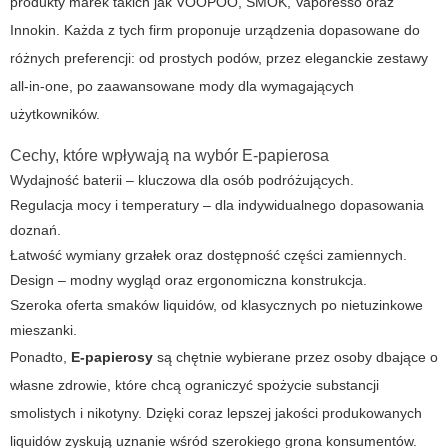
produkty marek takich jak VOOPOO, SMOK, Vaporesso oraz
Innokin. Każda z tych firm proponuje urządzenia dopasowane do
różnych preferencji: od prostych podów, przez eleganckie zestawy
all-in-one, po zaawansowane mody dla wymagających
użytkowników.
Cechy, które wpływają na wybór E-papierosa
Wydajność baterii – kluczowa dla osób podróżujących.
Regulacja mocy i temperatury – dla indywidualnego dopasowania
doznań.
Łatwość wymiany grzałek oraz dostępność części zamiennych.
Design – modny wygląd oraz ergonomiczna konstrukcja.
Szeroka oferta smaków liquidów, od klasycznych po nietuzinkowe
mieszanki.
Ponadto,
E-papierosy
są chętnie wybierane przez osoby dbające o
własne zdrowie, które chcą ograniczyć spożycie substancji
smolistych i nikotyny. Dzięki coraz lepszej jakości produkowanych
liquidów zyskują uznanie wśród szerokiego grona konsumentów.