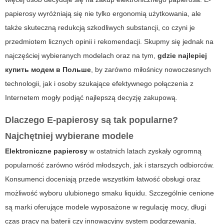
papierosy
wyróżniają się nie tylko ergonomią użytkowania, ale
także skuteczną redukcją szkodliwych substancji, co czyni je
przedmiotem licznych opinii i rekomendacji. Skupmy się jednak na
najczęściej wybieranych modelach oraz na tym,
gdzie najlepiej
купить модем в Польше
, by zarówno miłośnicy nowoczesnych
technologii, jak i osoby szukające efektywnego połączenia z
Internetem mogły podjąć najlepszą decyzję zakupową.
Dlaczego E-papierosy są tak popularne?
Najchętniej wybierane modele
Elektroniczne papierosy
w ostatnich latach zyskały ogromną
popularność zarówno wśród młodszych, jak i starszych odbiorców.
Konsumenci doceniają przede wszystkim łatwość obsługi oraz
możliwość wyboru ulubionego smaku liquidu. Szczególnie cenione
są marki oferujące modele wyposażone w regulację mocy, długi
czas pracy na baterii czy innowacyjny system podgrzewania.