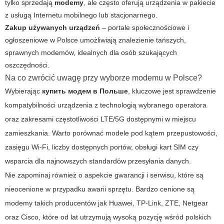
tylko sprzedają
modemy
, ale często oferują urządzenia w pakiecie
z usługą Internetu mobilnego lub stacjonarnego.
Zakup używanych urządzeń
– portale społecznościowe i
ogłoszeniowe w Polsce umożliwiają znalezienie tańszych,
sprawnych modemów, idealnych dla osób szukających
oszczędności.
Na co zwrócić uwagę przy wyborze modemu w Polsce?
Wybierając
купить модем в Польше
, kluczowe jest sprawdzenie
kompatybilności urządzenia z technologią wybranego operatora
oraz zakresami częstotliwości LTE/5G dostępnymi w miejscu
zamieszkania. Warto porównać modele pod kątem przepustowości,
zasięgu Wi-Fi, liczby dostępnych portów, obsługi kart SIM czy
wsparcia dla najnowszych standardów przesyłania danych.
Nie zapominaj również o aspekcie gwarancji i serwisu, które są
nieocenione w przypadku awarii sprzętu. Bardzo cenione są
modemy takich producentów jak Huawei, TP-Link, ZTE, Netgear
oraz Cisco, które od lat utrzymują wysoką pozycję wśród polskich