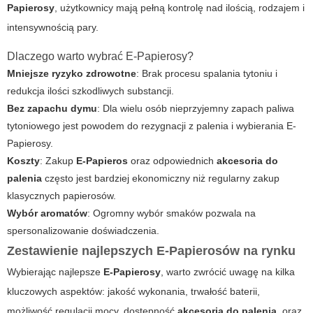
Papierosy
, użytkownicy mają pełną kontrolę nad ilością, rodzajem i
intensywnością pary.
Dlaczego warto wybrać E-Papierosy?
Mniejsze ryzyko zdrowotne
: Brak procesu spalania tytoniu i
redukcja ilości szkodliwych substancji.
Bez zapachu dymu
: Dla wielu osób nieprzyjemny zapach paliwa
tytoniowego jest powodem do rezygnacji z palenia i wybierania
E-
Papierosy
.
Koszty
: Zakup
E-Papieros
oraz odpowiednich
akcesoria do
palenia
często jest bardziej ekonomiczny niż regularny zakup
klasycznych papierosów.
Wybór aromatów
: Ogromny wybór smaków pozwala na
spersonalizowanie doświadczenia.
Zestawienie najlepszych E-Papierosów na rynku
Wybierając najlepsze
E-Papierosy
, warto zwrócić uwagę na kilka
kluczowych aspektów: jakość wykonania, trwałość baterii,
możliwość regulacji mocy, dostępność
akcesoria do palenia
, oraz