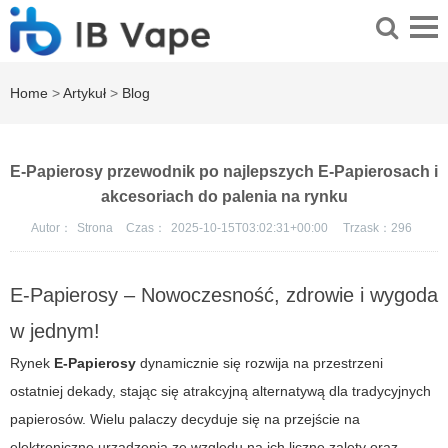
Home
>
Artykuł
>
Blog
E-Papierosy przewodnik po najlepszych E-Papierosach i
akcesoriach do palenia na rynku
Autor：
Strona
Czas：
2025-10-15T03:02:31+00:00
Trzask：
296
E-Papierosy – Nowoczesność, zdrowie i wygoda
w jednym!
Rynek
E-Papierosy
dynamicznie się rozwija na przestrzeni
ostatniej dekady, stając się atrakcyjną alternatywą dla tradycyjnych
papierosów. Wielu palaczy decyduje się na przejście na
elektroniczne urządzenia ze względu na ich liczne zalety oraz