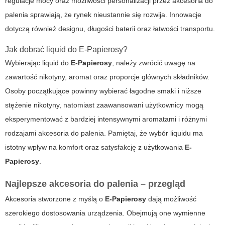
regulacje mocy oraz możliwości personalizacji przez
akcesoria do
palenia
sprawiają, że rynek nieustannie się rozwija. Innowacje
dotyczą również designu, długości baterii oraz łatwości transportu.
Jak dobrać liquid do E-Papierosy?
Wybierając liquid do
E-Papierosy
, należy zwrócić uwagę na
zawartość nikotyny, aromat oraz proporcje głównych składników.
Osoby początkujące powinny wybierać łagodne smaki i niższe
stężenie nikotyny, natomiast zaawansowani użytkownicy mogą
eksperymentować z bardziej intensywnymi aromatami i różnymi
rodzajami
akcesoria do palenia
. Pamiętaj, że wybór liquidu ma
istotny wpływ na komfort oraz satysfakcję z użytkowania
E-
Papierosy
.
Najlepsze akcesoria do palenia – przegląd
Akcesoria stworzone z myślą o
E-Papierosy
dają możliwość
szerokiego dostosowania urządzenia. Obejmują one wymienne