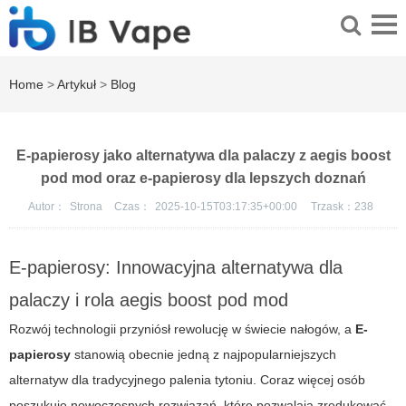
Home
>
Artykuł
>
Blog
E-papierosy jako alternatywa dla palaczy z aegis boost
pod mod oraz e-papierosy dla lepszych doznań
Autor：
Strona
Czas：
2025-10-15T03:17:35+00:00
Trzask：
238
E-papierosy: Innowacyjna alternatywa dla
palaczy i rola aegis boost pod mod
Rozwój technologii przyniósł rewolucję w świecie nałogów, a
E-
papierosy
stanowią obecnie jedną z najpopularniejszych
alternatyw dla tradycyjnego palenia tytoniu. Coraz więcej osób
poszukuje nowoczesnych rozwiązań, które pozwalają zredukować