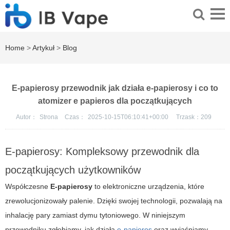
Home
>
Artykuł
>
Blog
E-papierosy przewodnik jak działa e-papierosy i co to
atomizer e papieros dla początkujących
Autor：
Strona
Czas：
2025-10-15T06:10:41+00:00
Trzask：
209
E-papierosy: Kompleksowy przewodnik dla
początkujących użytkowników
Współczesne
E-papierosy
to elektroniczne urządzenia, które
zrewolucjonizowały palenie. Dzięki swojej technologii, pozwalają na
inhalację pary zamiast dymu tytoniowego. W niniejszym
przewodniku zgłębiamy, jak działa
e-papieros
oraz wyjaśniamy