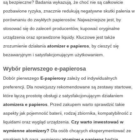
są bezpieczne? Badania wykazują, że choć nie są całkowicie
pozbawione ryzyka, znacznie redukują negatywne skutki palenia w
porównaniu do zwykłych papierosów. Najważniejsze jest, by
stosować się do zaleceń producentów, kupować oryginalne
urządzenia oraz sprawdzone liquidy. Kluczowe jest także
zrozumienie działania
atomizer e papieros
, by cieszyć się
bezawaryjnym i satysfakcjonującym użytkowaniem.
Wybór pierwszego e-papierosa
Dobór pierwszego
E-papierosy
zależy od indywidualnych
preferencji. Dla nowicjuszy rekomendowane są zestawy startowe,
które łączą prostotę obsługi z satysfakcjonującym działaniem
atomizera e papieros
. Przed zakupem warto sprawdzić takie
aspekty jak pojemność baterii, rodzaj zbiornika, kompatybilność z
liquidami oraz wygląd urządzenia.
Czy warto inwestować w
wymienne atomizery?
Dla osób chcących eksperymentować ze
smakiem lub parą, wymienny
atomizer e papieros
będzie