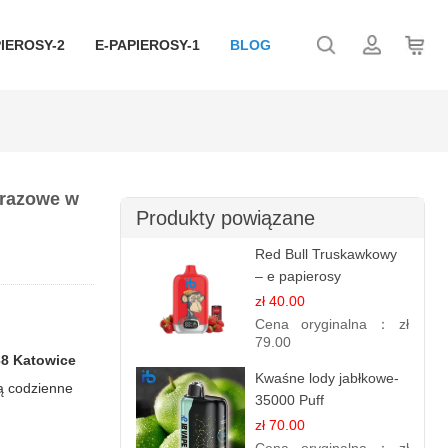
IEROSY-2
E-PAPIEROSY-1
BLOG
orazowe w
Produkty powiązane
Red Bull Truskawkowy
– e papierosy
jednorazowe
zł 40.00
Cena oryginalna：
zł
79.00
38 Katowice
Kwaśne lody jabłkowe-
ją codzienne
35000 Puff
elektroniczny papieros
zł 70.00