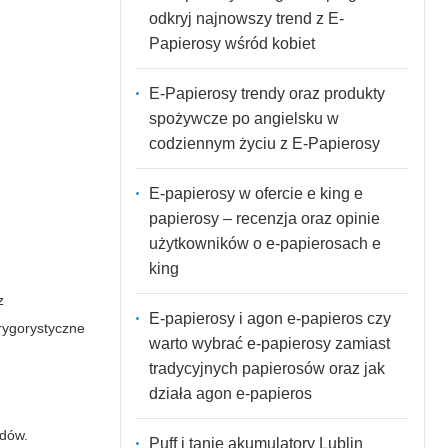
odkryj najnowszy trend z E-
Papierosy wśród kobiet
E-Papierosy trendy oraz produkty
spożywcze po angielsku w
codziennym życiu z E-Papierosy
E-papierosy w ofercie e king e
papierosy – recenzja oraz opinie
użytkowników o e-papierosach e
king
z
E-papierosy i agon e-papieros czy
rygorystyczne
warto wybrać e-papierosy zamiast
tradycyjnych papierosów oraz jak
działa agon e-papieros
ndów.
Puff i tanie akumulatory Lublin