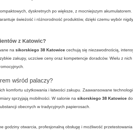
 kompaktowych, dyskretnych po większe, z mocniejszym akumulatore
arantuje świeżość i różnorodność produktów, dzięki czemu wybór nigdy 
lientów z Katowic?
wane na
sikorskiego 38 Katowice
cechują się niezawodnością, inten
ybkie zakupy, uczciwe ceny oraz kompetencje doradców. Wielu z nich
promocyjnych.
derem wśród palaczy?
ch komfortu użytkowania i łatwości zakupu. Zaawansowane technologi
miary sprzyjają mobilności. W salonie na
sikorskiego 38 Katowice
do
ubstancji obecnych w tradycyjnych papierosach.
e godziny otwarcia, profesjonalną obsługę i możliwość przetestowania