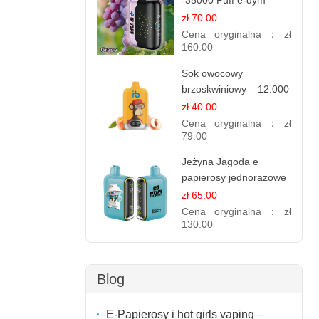
-35000 Puff e-dym
zł 70.00
Cena oryginalna：
zł
160.00
Sok owocowy
brzoskwiniowy – 12.000
zaciągnięć – e
zł 40.00
papierosy jednorazowe
Cena oryginalna：
zł
79.00
Jeżyna Jagoda e
papierosy jednorazowe
- 25 000 Puffs
zł 65.00
Cena oryginalna：
zł
130.00
Blog
E-Papierosy i hot girls vaping –