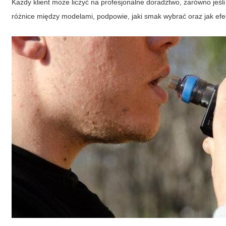
Każdy klient może liczyć na profesjonalne doradztwo, zarówno jeśl
różnice między modelami, podpowie, jaki smak wybrać oraz jak efe