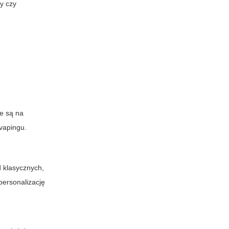
y czy
e są na
vapingu.
 klasycznych,
personalizację