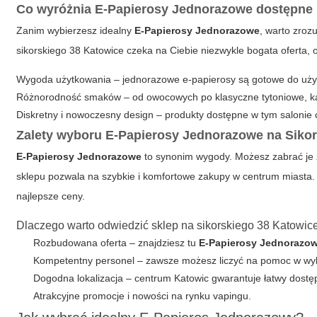
Co wyróżnia E-Papierosy Jednorazowe dostępne 
Zanim wybierzesz idealny
E-Papierosy Jednorazowe
, warto zroz
sikorskiego 38 Katowice czeka na Ciebie niezwykle bogata oferta,
Wygoda użytkowania – jednorazowe e-papierosy są gotowe do użyc
Różnorodność smaków – od owocowych po klasyczne tytoniowe, każ
Diskretny i nowoczesny design – produkty dostępne w tym salonie 
Zalety wyboru E-Papierosy Jednorazowe na
Siko
E-Papierosy Jednorazowe
to synonim wygody. Możesz zabrać je 
sklepu pozwala na szybkie i komfortowe zakupy w centrum miasta. 
najlepsze ceny.
Dlaczego warto odwiedzić sklep na sikorskiego 38 Katowic
Rozbudowana oferta – znajdziesz tu
E-Papierosy Jednorazo
Kompetentny personel – zawsze możesz liczyć na pomoc w wyb
Dogodna lokalizacja – centrum Katowic gwarantuje łatwy dostę
Atrakcyjne promocje i nowości na rynku vapingu.