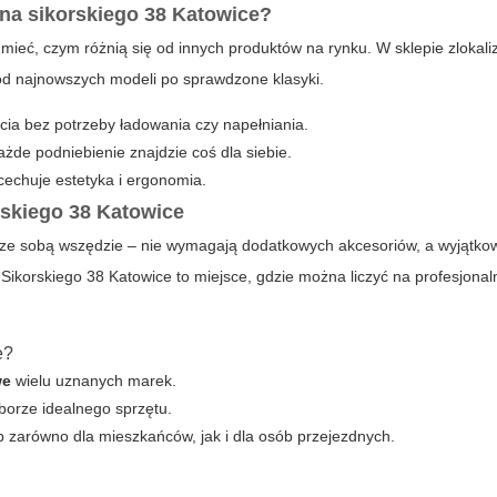
na sikorskiego 38 Katowice?
umieć, czym różnią się od innych produktów na rynku. W sklepie zloka
 od najnowszych modeli po sprawdzone klasyki.
ia bez potrzeby ładowania czy napełniania.
de podniebienie znajdzie coś dla siebie.
cechuje estetyka i ergonomia.
rskiego 38 Katowice
ze sobą wszędzie – nie wymagają dodatkowych akcesoriów, a wyjątkow
Sikorskiego 38 Katowice to miejsce, gdzie można liczyć na profesjonal
e?
we
wielu uznanych marek.
orze idealnego sprzętu.
p zarówno dla mieszkańców, jak i dla osób przejezdnych.