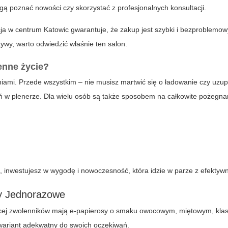
gą poznać nowości czy skorzystać z profesjonalnych konsultacji.
acja w centrum Katowic gwarantuje, że zakup jest szybki i bezproblemowy
ywy, warto odwiedzić właśnie ten salon.
enne życie?
niami. Przede wszystkim – nie musisz martwić się o ładowanie czy uzup
ań w plenerze. Dla wielu osób są także sposobem na całkowite pożegna
e
, inwestujesz w wygodę i nowoczesność, która idzie w parze z efektyw
y Jednorazowe
ięcej zwolenników mają e-papierosy o smaku owocowym, miętowym, kla
 wariant adekwatny do swoich oczekiwań.