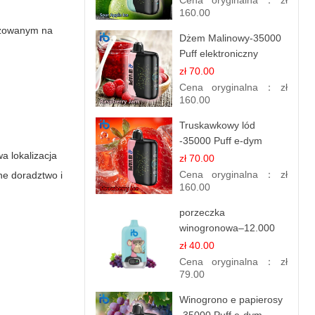
Cena oryginalna：
zł
160.00
lizowanym na
Dżem Malinowy-35000
Puff elektroniczny
papieros (Ibvape Bar)
zł 70.00
Cena oryginalna：
zł
160.00
Truskawkowy lód
-35000 Puff e-dym
a lokalizacja
zł 70.00
Cena oryginalna：
zł
ne doradztwo i
160.00
porzeczka
winogronowa–12.000
zaciągnięć - e
zł 40.00
papierosy
Cena oryginalna：
zł
79.00
Winogrono e papierosy