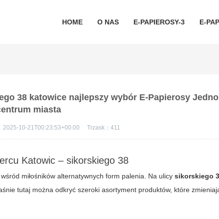
HOME
O NAS
E-PAPIEROSY-3
E-PAP
ego 38 katowice najlepszy wybór E-Papierosy Jedn
centrum miasta
：
2025-10-21T00:23:53+00:00
Trzask：
411
rcu Katowic – sikorskiego 38
wśród miłośników alternatywnych form palenia. Na ulicy
sikorskiego 
właśnie tutaj można odkryć szeroki asortyment produktów, które zmienia