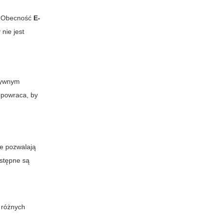
m. Obecność
E-
nie jest
sywnym
 powraca, by
e pozwalają
stępne są
 różnych