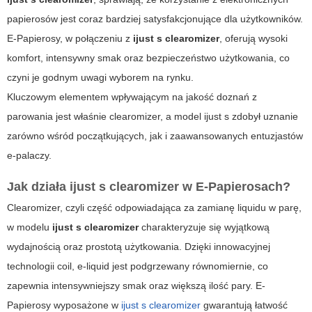
papierosów jest coraz bardziej satysfakcjonujące dla użytkowników.
E-Papierosy, w połączeniu z
ijust s clearomizer
, oferują wysoki
komfort, intensywny smak oraz bezpieczeństwo użytkowania, co
czyni je godnym uwagi wyborem na rynku.
Kluczowym elementem wpływającym na jakość doznań z
parowania jest właśnie clearomizer, a model ijust s zdobył uznanie
zarówno wśród początkujących, jak i zaawansowanych entuzjastów
e-palaczy.
Jak działa ijust s clearomizer w E-Papierosach?
Clearomizer, czyli część odpowiadająca za zamianę liquidu w parę,
w modelu
ijust s clearomizer
charakteryzuje się wyjątkową
wydajnością oraz prostotą użytkowania. Dzięki innowacyjnej
technologii coil, e-liquid jest podgrzewany równomiernie, co
zapewnia intensywniejszy smak oraz większą ilość pary.
E-
Papierosy
wyposażone w
ijust s clearomizer
gwarantują łatwość