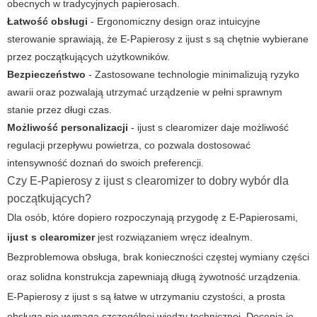
obecnych w tradycyjnych papierosach.
Łatwość obsługi
- Ergonomiczny design oraz intuicyjne
sterowanie sprawiają, że E-Papierosy z ijust s są chętnie wybierane
przez początkujących użytkowników.
Bezpieczeństwo
- Zastosowane technologie minimalizują ryzyko
awarii oraz pozwalają utrzymać urządzenie w pełni sprawnym
stanie przez długi czas.
Możliwość personalizacji
- ijust s clearomizer daje możliwość
regulacji przepływu powietrza, co pozwala dostosować
intensywność doznań do swoich preferencji.
Czy E-Papierosy z ijust s clearomizer to dobry wybór dla
początkujących?
Dla osób, które dopiero rozpoczynają przygodę z E-Papierosami,
ijust s clearomizer
jest rozwiązaniem wręcz idealnym.
Bezproblemowa obsługa, brak konieczności częstej wymiany części
oraz solidna konstrukcja zapewniają długą żywotność urządzenia.
E-Papierosy z ijust s są łatwe w utrzymaniu czystości, a prosta
obsługa nie wymaga szczególnej wiedzy technicznej. Docenią je