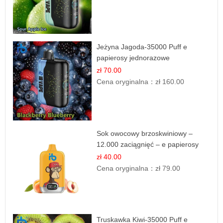
Jeżyna Jagoda-35000 Puff e
papierosy jednorazowe
zł 70.00
Cena oryginalna：
zł 160.00
Sok owocowy brzoskwiniowy –
12.000 zaciągnięć – e papierosy
jednorazowe
zł 40.00
Cena oryginalna：
zł 79.00
Truskawka Kiwi-35000 Puff e