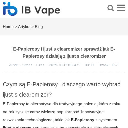
Home
>
Artykuł
>
Blog
E-Papierosy i ijust s clearomizer sprawdź jak E-
Papierosy działają z ijust s clearomizer
Autor：
Strona
Czas：
2025-10-15T02:47:11+00:00
Trzask：
157
Czym są E-Papierosy i dlaczego warto wybrać
ijust s clearomizer?
E-Papierosy to alternatywa dla tradycyjnego palenia, która z roku
na rok zyskuje coraz większą popularność. Innowacyjne
rozwiązania technologiczne, takie jak
E-Papierosy
z systemem
ijust s clearomizer
, sprawiają, że korzystanie z elektronicznych