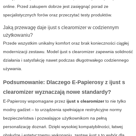
online. Przed zakupem dobrze jest zasięgnąć porad ze
specjalistycznych forów oraz przeczytać testy produktów.
Jaką przewagę daje ijust s clearomizer w codziennym
użytkowaniu?
Przede wszystkim unikalny komfort oraz brak konieczności ciągłej
modernizacji zestawu. Model ijust s clearomizer zapewnia solidność
działania i satysfakcję nawet podczas długotrwałego codziennego
używania.
Podsumowanie: Dlaczego E-Papierosy z ijust s
clearomizer wyznaczają nowe standardy?
E-Papierosy wspomagane przez
ijust s clearomizer
to nie tylko
modny gadżet – to urządzenia spełniające restrykcyjne normy
bezpieczeństwa i pozwalające użytkownikom na pełną
personalizację doznań. Dzięki wysokiej kompatybilności, łatwej
obsłudze i estetycznemu wykonaniu, zestaw ijust s to wybór dla