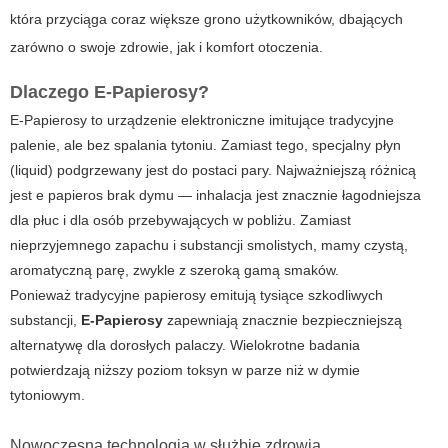
która przyciąga coraz większe grono użytkowników, dbających
zarówno o swoje zdrowie, jak i komfort otoczenia.
Dlaczego
E-Papierosy
?
E-Papierosy to urządzenie elektroniczne imitujące tradycyjne
palenie, ale bez spalania tytoniu. Zamiast tego, specjalny płyn
(liquid) podgrzewany jest do postaci pary. Najważniejszą różnicą
jest
e papieros brak dymu
— inhalacja jest znacznie łagodniejsza
dla płuc i dla osób przebywających w pobliżu. Zamiast
nieprzyjemnego zapachu i substancji smolistych, mamy czystą,
aromatyczną parę, zwykle z szeroką gamą smaków.
Ponieważ tradycyjne papierosy emitują tysiące szkodliwych
substancji,
E-Papierosy
zapewniają znacznie bezpieczniejszą
alternatywę dla dorosłych palaczy. Wielokrotne badania
potwierdzają niższy poziom toksyn w parze niż w dymie
tytoniowym.
Nowoczesna technologia w służbie zdrowia