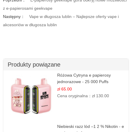
Poprzedni：
E-papierosy geekvape góra odkryj nowe możliwości
z e-papierosami geekvape
Następny：
Vape w długosza lublin – Najlepsze oferty vape i
akcesoriów w długosza lublin
Produkty powiązane
Różowa Cytryna e papierosy
jednorazowe - 25 000 Puffs
zł 65.00
Cena oryginalna：
zł 130.00
Niebieski razz lód –1 2 % Nikotin - e