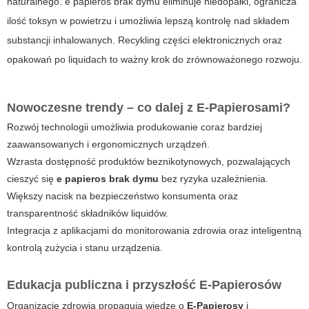
naturalnego.
e papieros brak dymu
eliminuje niedopałki, ogranicza
ilość toksyn w powietrzu i umożliwia lepszą kontrolę nad składem
substancji inhalowanych. Recykling części elektronicznych oraz
opakowań po liquidach to ważny krok do zrównoważonego rozwoju.
Nowoczesne trendy – co dalej z E-Papierosami?
Rozwój technologii umożliwia produkowanie coraz bardziej
zaawansowanych i ergonomicznych urządzeń.
Wzrasta dostępność produktów beznikotynowych, pozwalających
cieszyć się
e papieros brak dymu
bez ryzyka uzależnienia.
Większy nacisk na bezpieczeństwo konsumenta oraz
transparentność składników liquidów.
Integracja z aplikacjami do monitorowania zdrowia oraz inteligentną
kontrolą zużycia i stanu urządzenia.
Edukacja publiczna i przyszłość E-Papierosów
Organizacje zdrowia propagują wiedzę o
E-Papierosy
i