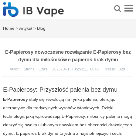
Home
>
Artykuł
>
Blog
E-Papierosy nowoczesne rozwiązanie E-Papierosy bez
dymu dla miłośników e papieros brak dymu
Autor：
Strona
Czas：
2025-10-15T05:53:11+00:00
Trzask：
329
E-Papierosy: Przyszłość palenia bez dymu
E-Papierosy
stały się rewolucją na rynku palenia, oferując
alternatywę dla tradycyjnych wyrobów tytoniowych. Dzięki
technologii, jaką wprowadzają
E-Papierosy
, miłośnicy palenia mogą
cieszyć się swoim ulubionym nawykiem bez obecności drażniącego
dymu.
E papieros brak dymu
to jedna z najistotniejszych cech,