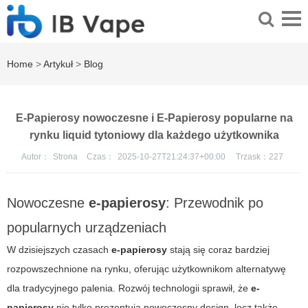
Home
>
Artykuł
>
Blog
E-Papierosy nowoczesne i E-Papierosy popularne na
rynku liquid tytoniowy dla każdego użytkownika
Autor：
Strona
Czas：
2025-10-27T21:24:37+00:00
Trzask：
227
Nowoczesne
e-papierosy
:
Przewodnik po
popularnych urządzeniach
W dzisiejszych czasach
e-papierosy
stają się coraz bardziej
rozpowszechnione na rynku, oferując użytkownikom alternatywę
dla tradycyjnego palenia. Rozwój technologii sprawił, że
e-
papierosy
nie tylko prezentują nowoczesny design, lecz także