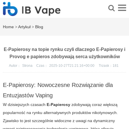
Home
>
Artykuł
>
Blog
E-Papierosy na topie rynku czyli dlaczego E-Papierosy i
Provog e papieros zdobywają serca użytkowników
Autor：
Strona
Czas：
2025-10-27T21:21:16+00:00
Trzask：
181
E-Papierosy: Nowoczesne Rozwiązanie dla
Entuzjastów Vaping
W dzisiejszych czasach
E-Papierosy
zdobywają coraz większą
popularność na rynku alternatywnych produktów nikotynowych.
Zjawisko to jest szczególnie widoczne z uwagi na dynamiczny
wzrost zainteresowania technologią vapingową, która oferuje