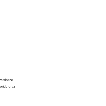
ietlacze
quidu oraz