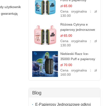
Puffs e papierosy
jednorazowe
zł 65.00
żdy użytkownik
Cena oryginalna：
zł
a gwarantują
130.00
Różowa Cytryna e
papierosy jednorazowe
- 25 000 Puffs
zł 65.00
Cena oryginalna：
zł
130.00
Niebieski Razz Ice-
35000 Puff e papierosy
jednorazowe
zł 70.00
Cena oryginalna：
zł
160.00
Blog
E-Papierosy Jednorazowe odkryj