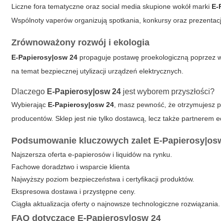
Liczne fora tematyczne oraz social media skupione wokół marki
E-
Wspólnoty vaperów organizują spotkania, konkursy oraz prezentac
Zrównoważony rozwój i ekologia
E-Papierosy|osw 24
propaguje postawę proekologiczną poprzez w
na temat bezpiecznej utylizacji urządzeń elektrycznych.
Dlaczego
E-Papierosy|osw 24
jest wyborem przyszłości?
Wybierając
E-Papierosy|osw 24
, masz pewność, że otrzymujesz 
producentów. Sklep jest nie tylko dostawcą, lecz także partnerem
Podsumowanie kluczowych zalet
E-Papierosy|os
Najszersza oferta e-papierosów i liquidów na rynku.
Fachowe doradztwo i wsparcie klienta
Najwyższy poziom bezpieczeństwa i certyfikacji produktów.
Ekspresowa dostawa i przystępne ceny.
Ciągła aktualizacja oferty o najnowsze technologiczne rozwiązania.
FAQ dotyczące E-Papierosy|osw 24