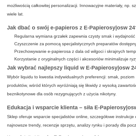
możliwością całkowitej personalizacji. Innowacyjne materiały, np.
wiele lat.
Jak dbać o swój e-papieros z
E-Papierosy|osw 24
Regularna wymiana grzałek zapewnia czysty smak i wydajność 
Czyszczenie za pomocą specjalistycznych preparatów dostęp
Przechowywanie e-papierosa z dala od wilgoci i skrajnych temp
Korzystanie z oryginalnych części i akcesoriów minimalizuje ryz
Jak wybrać najlepszy liquid w
E-Papierosy|osw 2
Wybór liquidu to kwestia indywidualnych preferencji: smak, poziom
produktów, wśród których wyróżniają się likwidy z wysoką zawartości
beznikotynowe dla osób rezygnujących z użycia nikotyny.
Edukacja i wsparcie klienta – siła
E-Papierosy|os
Sklep oferuje wsparcie specjalistów online, szczegółowe instrukc
najnowsze trendy, recenzje sprzętu, analizy rynku i porady dla p