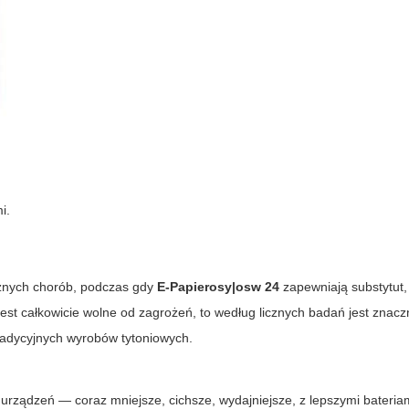
i.
ażnych chorób, podczas gdy
E-Papierosy|osw 24
zapewniają substytut,
est całkowicie wolne od zagrożeń, to według licznych badań jest znacz
radycyjnych wyrobów tytoniowych.
 urządzeń — coraz mniejsze, cichsze, wydajniejsze, z lepszymi bateria