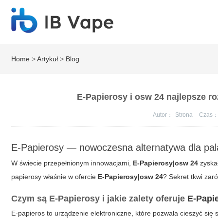
Home
>
Artykuł
>
Blog
E-Papierosy i osw 24 najlepsze r
Autor：
Strona
Czas
E-Papierosy — nowoczesna alternatywa dla pa
W świecie przepełnionym innowacjami,
E-Papierosy|osw 24
zyskał
papierosy właśnie w ofercie
E-Papierosy|osw 24
? Sekret tkwi zar
Czym są E-Papierosy i jakie zalety oferuje
E-Papi
E-papieros to urządzenie elektroniczne, które pozwala cieszyć się 