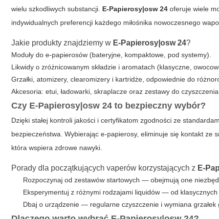
wielu szkodliwych substancji.
E-Papierosy|osw 24
oferuje wiele m
indywidualnych preferencji każdego miłośnika nowoczesnego wap
Jakie produkty znajdziemy w
E-Papierosy|osw 24
?
Moduły do e-papierosów (bateryjne, kompaktowe, pod systemy).
Likwidy o zróżnicowanym składzie i aromatach (klasyczne, owocow
Grzałki, atomizery, clearomizery i kartridże, odpowiednie do różn
Akcesoria: etui, ładowarki, skraplacze oraz zestawy do czyszczenia
Czy
E-Papierosy|osw 24
to bezpieczny wybór?
Dzięki stałej kontroli jakości i certyfikatom zgodności ze standar
bezpieczeństwa. Wybierając e-papierosy, eliminuje się kontakt ze sm
która wspiera zdrowe nawyki.
Porady dla początkujących vaperów korzystających z
E-Pap
Rozpoczynaj od zestawów startowych — obejmują one niezbędn
Eksperymentuj z różnymi rodzajami liquidów — od klasycznych
Dbaj o urządzenie — regularne czyszczenie i wymiana grzałek
Dlaczego warto wybrać
E-Papierosy|osw 24
?