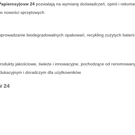
Papierosy|osw 24
pozwalają na wymianę doświadczeń, opinii i rekome
je nowości sprzętowych.
prowadzanie biodegradowalnych opakowań, recykling zużytych baterii
produkty jakościowe, świeże i innowacyjne, pochodzące od renomowan
 edukacyjnym i doradczym dla użytkowników.
w 24