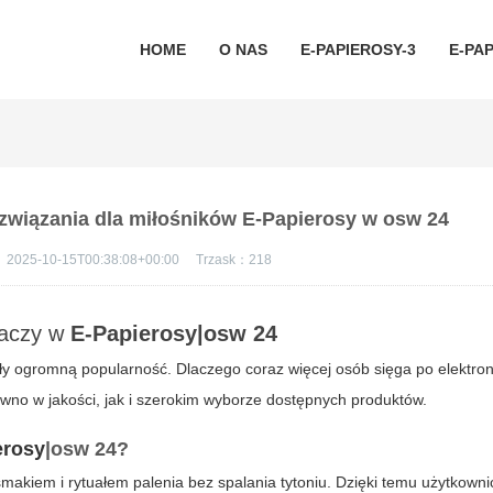
HOME
O NAS
E-PAPIEROSY-3
E-PAP
ozwiązania dla miłośników E-Papierosy w osw 24
：
2025-10-15T00:38:08+00:00
Trzask：
218
laczy w
E-Papierosy|osw 24
y ogromną popularność. Dlaczego coraz więcej osób sięga po elektro
ówno w jakości, jak i szerokim wyborze dostępnych produktów.
erosy
|osw 24
?
smakiem i rytuałem palenia bez spalania tytoniu. Dzięki temu użytkowni