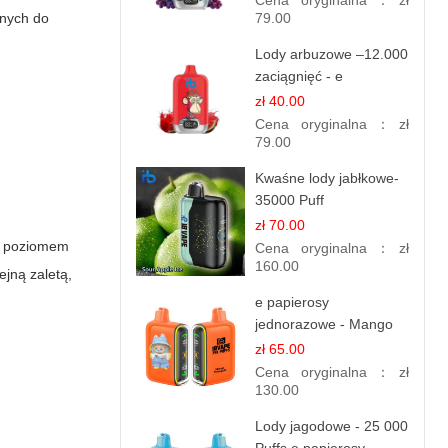
Cena oryginalna：
zł
anych do
79.00
Lody arbuzowe –12.000
zaciągnięć - e
papierosy jednorazowe
zł 40.00
Cena oryginalna：
zł
79.00
Kwaśne lody jabłkowe-
35000 Puff
elektroniczny papieros
zł 70.00
m poziomem
Cena oryginalna：
zł
160.00
ejną zaletą,
e papierosy
jednorazowe - Mango
Ananas – 25,000 Puffs
zł 65.00
Cena oryginalna：
zł
130.00
Lody jagodowe - 25 000