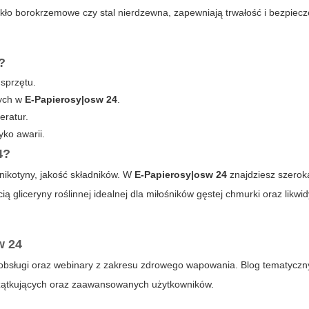
 szkło borokrzemowe czy stal nierdzewna, zapewniają trwałość i bezpiec
?
sprzętu.
nych w
E-Papierosy|osw 24
.
eratur.
yko awarii.
4
?
 nikotyny, jakość składników. W
E-Papierosy|osw 24
znajdziesz szero
ą gliceryny roślinnej idealnej dla miłośników gęstej chmurki oraz likwi
w 24
je obsługi oraz webinary z zakresu zdrowego wapowania. Blog tematycz
oczątkujących oraz zaawansowanych użytkowników.