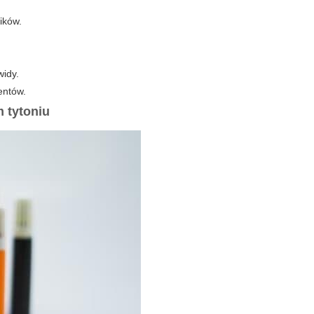
ików.
widy.
entów.
 tytoniu