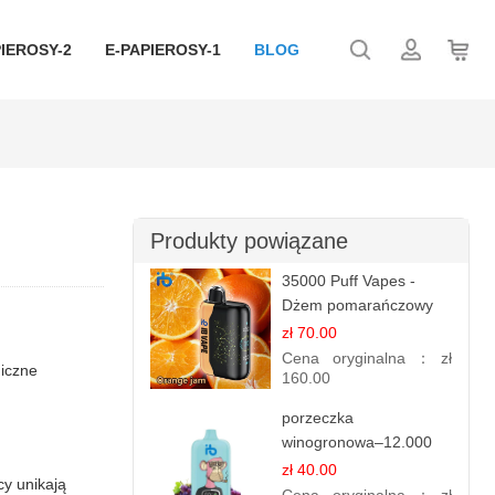
IEROSY-2
E-PAPIEROSY-1
BLOG
Produkty powiązane
35000 Puff Vapes -
Dżem pomarańczowy
zł 70.00
Cena oryginalna：
zł
niczne
160.00
porzeczka
winogronowa–12.000
zaciągnięć - e
zł 40.00
cy unikają
papierosy