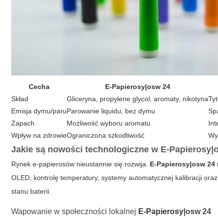
Cecha
E-Papierosy|osw 24
Skład
Gliceryna, propylene glycol, aromaty, nikotyna
Tyt
Emisja dymu/paru
Parowanie liquidu, bez dymu
Sp
Zapach
Możliwość wyboru aromatu
Int
Wpływ na zdrowie
Ograniczona szkodliwość
Wy
Jakie są nowości technologiczne w
E-Papierosy|
Rynek e-papierosów nieustannie się rozwija.
E-Papierosy|osw 24
OLED, kontrolę temperatury, systemy automatycznej kalibracji ora
stanu baterii.
Wapowanie w społeczności lokalnej
E-Papierosy
|osw 24