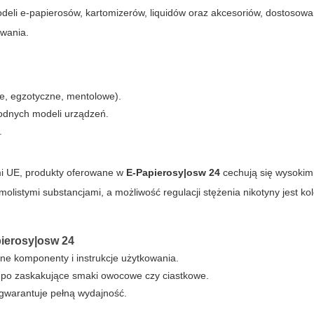
odeli e-papierosów, kartomizerów, liquidów oraz akcesoriów, dostosow
owania.
e, egzotyczne, mentolowe).
orodnych modeli urządzeń.
.
dami UE, produkty oferowane w
E-Papierosy|osw 24
cechują się wysoki
olistymi substancjami, a możliwość regulacji stężenia nikotyny jest kol
ierosy|osw 24
e komponenty i instrukcje użytkowania.
 po zaskakujące smaki owocowe czy ciastkowe.
 gwarantuje pełną wydajność.