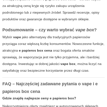
za atrakcyjną ceną kryje się ryzyko zakupu urządzenia
podrobionego lub z niepewnych źródeł. Sprawdź recenzje, opisy
produktów oraz gwarancje dostępne w wybranym sklepie.
Podsumowanie – czy warto wybrać
vape box
?
Wybór
vape
jako alternatywy dla tradycyjnych papierosów
przyciąga coraz większą liczbę konsumentów. Nowoczesne funkcje,
atrakcyjna
e papieros box cena
oraz bogata oferta smaków
sprawiają, że waporyzacja jest nie tylko przyjemna, ale i bardziej
dostępna. Inwestując w dobrej jakości
vape box
, można liczyć na
satysfakcję oraz bezpieczne korzystanie przez długi czas.
FAQ – Najczęściej zadawane pytania o
vape
i
e
papieros box cena
Gdzie znajdę najlepsze ceny
e papieros box
?
Najkorzystniejsze oferty znajdziesz w autoryzowanych sklepach