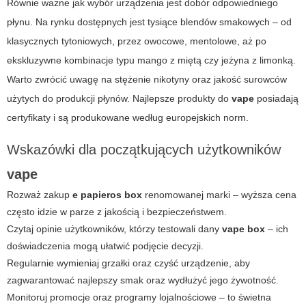
Równie ważne jak wybór urządzenia jest dobór odpowiedniego
płynu. Na rynku dostępnych jest tysiące blendów smakowych – od
klasycznych tytoniowych, przez owocowe, mentolowe, aż po
ekskluzywne kombinacje typu mango z miętą czy jeżyna z limonką.
Warto zwrócić uwagę na stężenie nikotyny oraz jakość surowców
użytych do produkcji płynów. Najlepsze produkty do
vape
posiadają
certyfikaty i są produkowane według europejskich norm.
Wskazówki dla początkujących użytkowników
vape
Rozważ zakup
e papieros box
renomowanej marki – wyższa cena
często idzie w parze z jakością i bezpieczeństwem.
Czytaj opinie użytkowników, którzy testowali dany
vape box
– ich
doświadczenia mogą ułatwić podjęcie decyzji.
Regularnie wymieniaj grzałki oraz czyść urządzenie, aby
zagwarantować najlepszy smak oraz wydłużyć jego żywotność.
Monitoruj promocje oraz programy lojalnościowe – to świetna