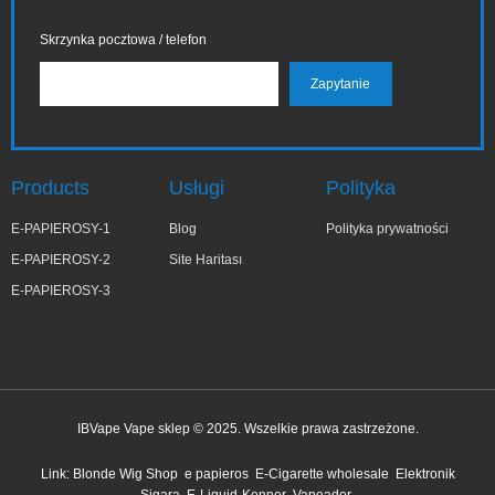
Skrzynka pocztowa / telefon
Products
Usługi
Polityka
E-PAPIEROSY-1
Blog
Polityka prywatności
E-PAPIEROSY-2
Site Haritası
E-PAPIEROSY-3
IBVape Vape sklep © 2025. Wszelkie prawa zastrzeżone.
✕
Joa***a
Link:
Blonde Wig Shop
e papieros
E-Cigarette wholesale
Elektronik
niedawno kupiony