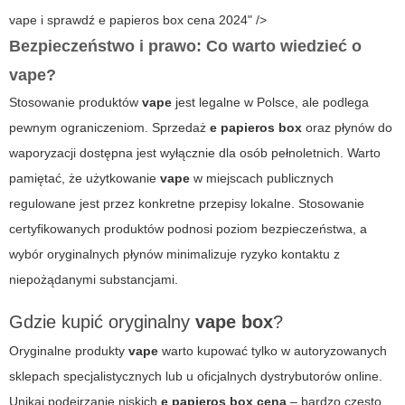
vape i sprawdź e papieros box cena 2024" />
Bezpieczeństwo i prawo: Co warto wiedzieć o
vape
?
Stosowanie produktów
vape
jest legalne w Polsce, ale podlega
pewnym ograniczeniom. Sprzedaż
e papieros box
oraz płynów do
waporyzacji dostępna jest wyłącznie dla osób pełnoletnich. Warto
pamiętać, że użytkowanie
vape
w miejscach publicznych
regulowane jest przez konkretne przepisy lokalne. Stosowanie
certyfikowanych produktów podnosi poziom bezpieczeństwa, a
wybór oryginalnych płynów minimalizuje ryzyko kontaktu z
niepożądanymi substancjami.
Gdzie kupić oryginalny
vape box
?
Oryginalne produkty
vape
warto kupować tylko w autoryzowanych
sklepach specjalistycznych lub u oficjalnych dystrybutorów online.
Unikaj podejrzanie niskich
e papieros box cena
– bardzo często