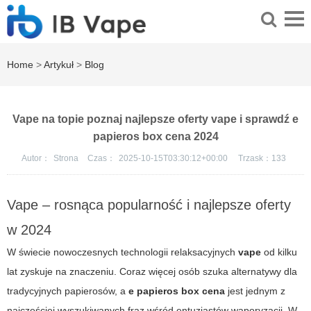
Home
>
Artykuł
>
Blog
Vape na topie poznaj najlepsze oferty vape i sprawdź e
papieros box cena 2024
Autor：
Strona
Czas：
2025-10-15T03:30:12+00:00
Trzask：
133
Vape – rosnąca popularność i najlepsze oferty
w 2024
W świecie nowoczesnych technologii relaksacyjnych
vape
od kilku
lat zyskuje na znaczeniu. Coraz więcej osób szuka alternatywy dla
tradycyjnych papierosów, a
e papieros box cena
jest jednym z
najczęściej wyszukiwanych fraz wśród entuzjastów waporyzacji. W