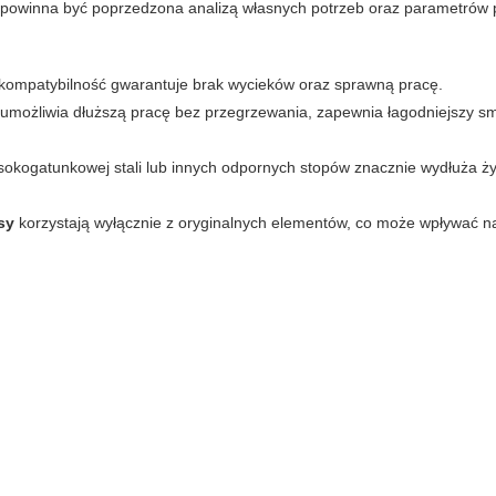
powinna być poprzedzona analizą własnych potrzeb oraz parametrów
 kompatybilność gwarantuje brak wycieków oraz sprawną pracę.
i umożliwia dłuższą pracę bez przegrzewania, zapewnia łagodniejszy sm
okogatunkowej stali lub innych odpornych stopów znacznie wydłuża ż
sy
korzystają wyłącznie z oryginalnych elementów, co może wpływać n