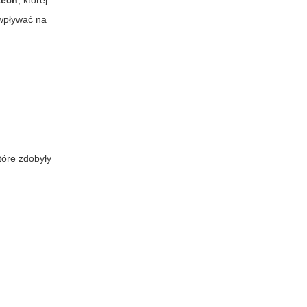
tech
, której
 wpływać na
które zdobyły