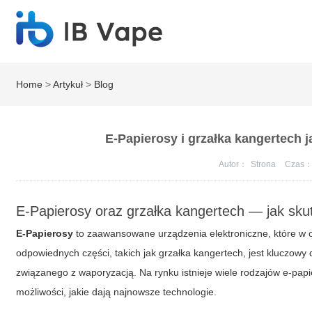
Home
>
Artykuł
>
Blog
E-Papierosy i grzałka kangertech 
Autor：
Strona
Czas
E-Papierosy oraz grzałka kangertech — jak sk
E-Papierosy
to zaawansowane urządzenia elektroniczne, które w os
odpowiednych części, takich jak
grzałka kangertech
, jest kluczowy
związanego z waporyzacją. Na rynku istnieje wiele rodzajów e-pa
możliwości, jakie dają najnowsze technologie.