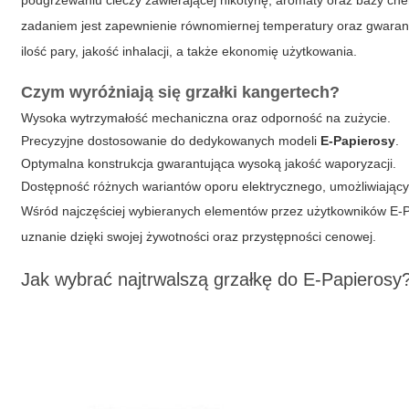
podgrzewaniu cieczy zawierającej nikotynę, aromaty oraz bazy ch
zadaniem jest zapewnienie równomiernej temperatury oraz gwaran
ilość pary, jakość inhalacji, a także ekonomię użytkowania.
Czym wyróżniają się grzałki kangertech?
Wysoka wytrzymałość mechaniczna oraz odporność na zużycie.
Precyzyjne dostosowanie do dedykowanych modeli
E-Papierosy
.
Optymalna konstrukcja gwarantująca wysoką jakość waporyzacji.
Dostępność różnych wariantów oporu elektrycznego, umożliwiający
Wśród najczęściej wybieranych elementów przez użytkowników E-Pa
uznanie dzięki swojej żywotności oraz przystępności cenowej.
Jak wybrać najtrwalszą grzałkę do E-Papierosy