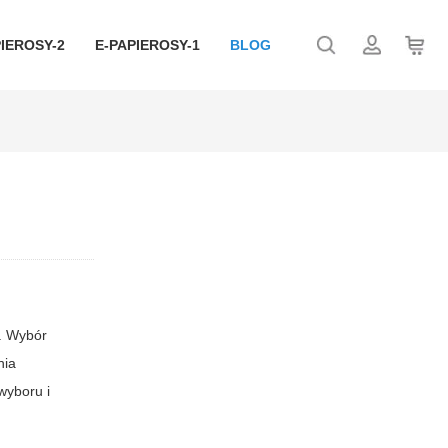
IEROSY-2
E-PAPIEROSY-1
BLOG
i. Wybór
nia
wyboru i