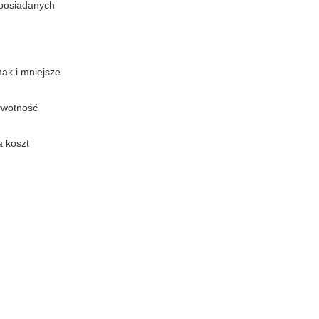
 posiadanych
ak i mniejsze
ywotność
a koszt