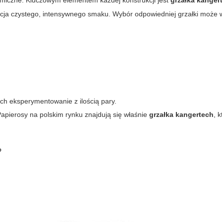
emiczne. Kluczowym elementem każdej konstrukcji jest
grzałka kanger
cja czystego, intensywnego smaku. Wybór odpowiedniej grzałki może
ch eksperymentowanie z ilością pary.
pierosy na polskim rynku znajdują się właśnie
grzałka kangertech
, 
?