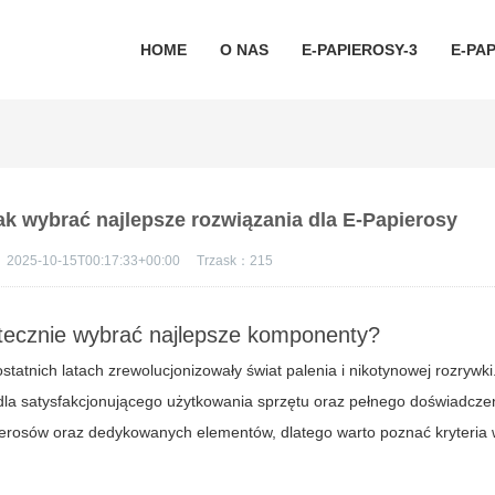
HOME
O NAS
E-PAPIEROSY-3
E-PAP
jak wybrać najlepsze rozwiązania dla E-Papierosy
：
2025-10-15T00:17:33+00:00
Trzask：
215
utecznie wybrać najlepsze komponenty?
tatnich latach zrewolucjonizowały świat palenia i nikotynowej rozrywk
 dla satysfakcjonującego użytkowania sprzętu oraz pełnego doświadcze
pierosów oraz dedykowanych elementów, dlatego warto poznać kryteria 