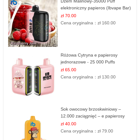
Dżem Malinowy-35000 Puff
elektroniczny papieros (Ibvape Bar)
zł 70.00
Cena oryginalna：
zł 160.00
Różowa Cytryna e papierosy
jednorazowe - 25 000 Puffs
zł 65.00
Cena oryginalna：
zł 130.00
Sok owocowy brzoskwiniowy –
12.000 zaciągnięć – e papierosy
jednorazowe
zł 40.00
Cena oryginalna：
zł 79.00