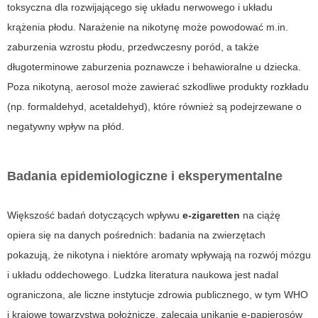
toksyczna dla rozwijającego się układu nerwowego i układu
krążenia płodu. Narażenie na nikotynę może powodować m.in.
zaburzenia wzrostu płodu, przedwczesny poród, a także
długoterminowe zaburzenia poznawcze i behawioralne u dziecka.
Poza nikotyną, aerosol może zawierać szkodliwe produkty rozkładu
(np. formaldehyd, acetaldehyd), które również są podejrzewane o
negatywny wpływ na płód.
Badania epidemiologiczne i eksperymentalne
Większość badań dotyczących wpływu
e-zigaretten
na ciążę
opiera się na danych pośrednich: badania na zwierzętach
pokazują, że nikotyna i niektóre aromaty wpływają na rozwój mózgu
i układu oddechowego. Ludzka literatura naukowa jest nadal
ograniczona, ale liczne instytucje zdrowia publicznego, w tym WHO
i krajowe towarzystwa położnicze, zalecają unikanie e-papierosów