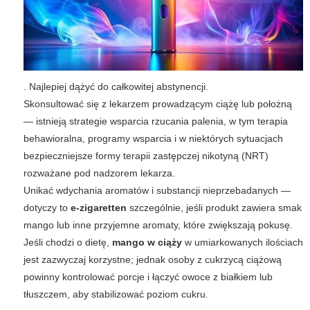
. Najlepiej dążyć do całkowitej abstynencji.
Skonsultować się z lekarzem prowadzącym ciążę lub położną
— istnieją strategie wsparcia rzucania palenia, w tym terapia
behawioralna, programy wsparcia i w niektórych sytuacjach
bezpieczniejsze formy terapii zastępczej nikotyną (NRT)
rozważane pod nadzorem lekarza.
Unikać wdychania aromatów i substancji nieprzebadanych —
dotyczy to
e-zigaretten
szczególnie, jeśli produkt zawiera smak
mango lub inne przyjemne aromaty, które zwiększają pokusę.
Jeśli chodzi o dietę,
mango w ciąży
w umiarkowanych ilościach
jest zazwyczaj korzystne; jednak osoby z cukrzycą ciążową
powinny kontrolować porcje i łączyć owoce z białkiem lub
tłuszczem, aby stabilizować poziom cukru.