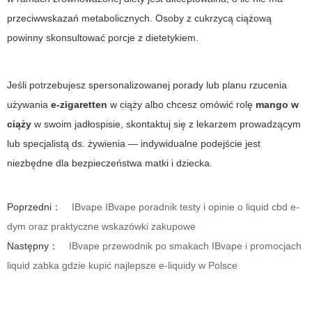
przeciwwskazań metabolicznych. Osoby z cukrzycą ciążową
powinny skonsultować porcje z dietetykiem.
Jeśli potrzebujesz spersonalizowanej porady lub planu rzucenia
używania
e-zigaretten
w ciąży albo chcesz omówić rolę
mango w
ciąży
w swoim jadłospisie, skontaktuj się z lekarzem prowadzącym
lub specjalistą ds. żywienia — indywidualne podejście jest
niezbędne dla bezpieczeństwa matki i dziecka.
Poprzedni：
IBvape IBvape poradnik testy i opinie o liquid cbd e-
dym oraz praktyczne wskazówki zakupowe
Następny：
IBvape przewodnik po smakach IBvape i promocjach
liquid zabka gdzie kupić najlepsze e-liquidy w Polsce