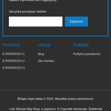
Skrzynka pocztowa / telefon
Products
Usługi
Polityka
E-PAPIEROSY-1
Blog
Polityka prywatności
E-PAPIEROSY-2
Site Haritası
E-PAPIEROSY-3
IBVape Vape sklep © 2025. Wszelkie prawa zastrzeżone.
✕
Małg***ta
Link:
Blonde Wig Shop
e papieros
E-Cigarette wholesale
Elektronik
niedawno kupiony