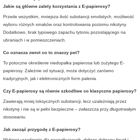
Jakie są główne zalety korzystania z
E-papierosy
?
Przede wszystkim, mniejsza ilość substancji smolistych, możliwość
wyboru różnych smaków oraz kontrolowania poziomu nikotyny.
Dodatkowo, brak typowego zapachu tytoniu pozostającego na
ubraniach i w pomieszczeniach.
Co oznacza zwrot
co to znaczy pet
?
To potoczne określenie niedopałka papierosa lub zużytego E-
papierosy. Zależnie od sytuacji, może dotyczyć zarówno
tradycyjnych, jak i elektronicznych form palenia.
Czy
E-papierosy
są równie szkodliwe co klasyczne papierosy?
Zawierają mniej toksycznych substancji, lecz uzależniają przez
nikotynę i nie są w pełni bezpieczne – zwłaszcza przy długotrwałym
stosowaniu.
Jak zacząć przygodę z
E-papierosy
?
Wybierz urządzenie dla początkujących, dobrze dobrany liquid i