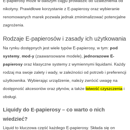
E-papierosy
może w dalszym ciągu prowadzić do uzależnienia od
nikotyny. Prawidłowe korzystanie z E-papierosy oraz wybieranie
renomowanych marek pozwala jednak zminimalizować potencjalne
zagrożenia.
Rodzaje
E-papierosów
i zasady ich użytkowania
Na rynku dostępnych jest wiele typów
E-papierosy
, w tym:
pod
systemy
,
mod-y
(zaawansowane modele),
jednorazowe E-
papierosy
oraz klasyczne systemy z wymiennymi liquidami. Każdy
rodzaj ma swoje zalety i wady, w zależności od potrzeb i preferencji
użytkownika. Wybierając urządzenie, należy zwrócić uwagę na
dostępność akcesoriów oraz płynów, a także
łatwość czyszczenia
i
obsługi.
Liquidy do
E-papierosy
– co warto o nich
wiedzieć?
Liquid to kluczowa część każdego E-papierosy. Składa się on