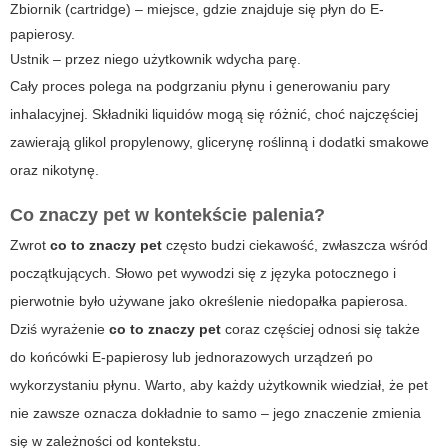
Zbiornik (cartridge) – miejsce, gdzie znajduje się płyn do
E-
papierosy
.
Ustnik – przez niego użytkownik wdycha parę.
Cały proces polega na podgrzaniu płynu i generowaniu pary
inhalacyjnej. Składniki liquidów mogą się różnić, choć najczęściej
zawierają glikol propylenowy, glicerynę roślinną i dodatki smakowe
oraz nikotynę.
Co znaczy
pet
w kontekście palenia?
Zwrot
co to znaczy pet
często budzi ciekawość, zwłaszcza wśród
początkujących. Słowo
pet
wywodzi się z języka potocznego i
pierwotnie było używane jako określenie niedopałka papierosa.
Dziś wyrażenie
co to znaczy pet
coraz częściej odnosi się także
do końcówki E-papierosy lub jednorazowych urządzeń po
wykorzystaniu płynu. Warto, aby każdy użytkownik wiedział, że
pet
nie zawsze oznacza dokładnie to samo – jego znaczenie zmienia
się w zależności od kontekstu.