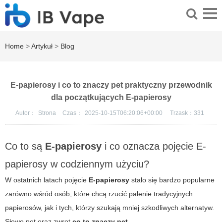
Home
>
Artykuł
>
Blog
E-papierosy i co to znaczy pet praktyczny przewodnik
dla początkujących E-papierosy
Autor：
Strona
Czas：
2025-10-15T06:20:06+00:00
Trzask：
331
Co to są
E-papierosy
i co oznacza pojęcie
E-
papierosy
w codziennym użyciu?
W ostatnich latach pojęcie
E-papierosy
stało się bardzo popularne
zarówno wśród osób, które chcą rzucić palenie tradycyjnych
papierosów, jak i tych, którzy szukają mniej szkodliwych alternatyw.
Słowo
pet
oraz zwrot
co to znaczy pet