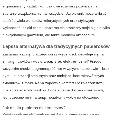
ergonomiczny kształt i kompaktowe rozmiary pozwalają na
zabranie urządzenia niemal wszędzie. Użytkownik może wybrać
spośród wielu wariantów kolorystycznych oraz stylowych
wykończeń, dzięki czemu
papieros elektroniczny
staje się nie tylko
funkcjonalnym gadżetem, ale także modnym akcesorium.
Lepsza alternatywa dla tradycyjnych papierosów
Zastanawiasz się, dlaczego coraz więcej osób decyduje się na
zmianę nawyków i wybiera
papieros elektroniczny
? Przede
wszystkim chodzi o ogromną różnicę w wpływie na zdrowie – brak
dymu, substancji smolistych oraz mniejsza ilość rakotwórczych
składników.
Smoke Nano
zapewnia komfort i bezpieczeństwo,
dostarczając użytkownikowi bogatą gamę doznań smakowych,
jednocześnie minimalizując negatywny wpływ na otoczenie.
Jak działa papieros elektroniczny?
Każdy
papieros elektroniczny
od
Smoke Nano
opiera się na