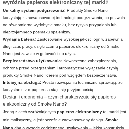
wyróżnia papieros elektroniczny tej marki?
Unikalny system podgrzewania:
Produkty
Smoke Nano
korzystają z zaawansowanej technologii podgrzewania, co pozwala
na równomierne wydobycie smaku, bez ryzyka przypalania lub
nieprzyjemnego posmaku spalenizny.
Wydajna bateria:
Zastosowanie wysokiej jakości ogniw zapewnia
długi czas pracy, dzięki czemu
papieros elektroniczny
od
Smoke
Nano
jest zawsze w gotowości do użycia.
Bezpieczeństwo użytkowania:
Nowoczesne zabezpieczenia,
ochrona przed przegrzaniem i automatyczne wyłączanie czynią
produkty
Smoke Nano
liderem pod względem bezpieczeństwa.
Intuicyjna obsługa:
Proste rozwiązania techniczne sprawiają, że
korzystanie z e-papierosa staje się przyjemnością.
Design i ergonomia – czym charakteryzuje się papieros
elektroniczny od Smoke Nano?
Jedną z cech wyróżniających
papieros elektroniczny
tej marki jest
minimalistyczny, a jednocześnie zaawansowany design.
Smoke
Nano
dba o wygodę codziennego użytkowania – lekka konstrukcja,