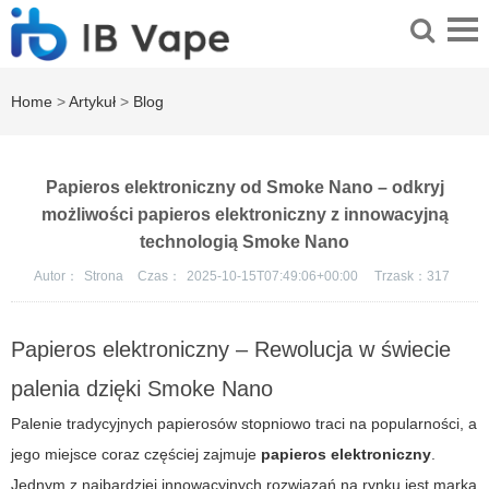
Home
>
Artykuł
>
Blog
Papieros elektroniczny od Smoke Nano – odkryj
możliwości papieros elektroniczny z innowacyjną
technologią Smoke Nano
Autor：
Strona
Czas：
2025-10-15T07:49:06+00:00
Trzask：
317
Papieros elektroniczny – Rewolucja w świecie
palenia dzięki Smoke Nano
Palenie tradycyjnych papierosów stopniowo traci na popularności, a
jego miejsce coraz częściej zajmuje
papieros elektroniczny
.
Jednym z najbardziej innowacyjnych rozwiązań na rynku jest marka