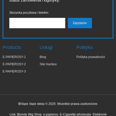
status zamówienia i logistykę.
Skrzynka pocztowa / telefon
Products
Usługi
Polityka
E-PAPIEROSY-1
Blog
Polityka prywatności
E-PAPIEROSY-2
Site Haritası
E-PAPIEROSY-3
IBVape Vape sklep © 2025. Wszelkie prawa zastrzeżone.
✕
Zo***ia
Link:
Blonde Wig Shop
e papieros
E-Cigarette wholesale
Elektronik