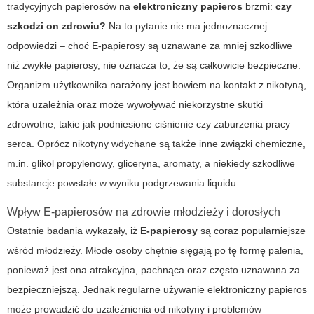
tradycyjnych papierosów na
elektroniczny papieros
brzmi:
czy
szkodzi on zdrowiu?
Na to pytanie nie ma jednoznacznej
odpowiedzi – choć
E-papierosy
są uznawane za mniej szkodliwe
niż zwykłe papierosy, nie oznacza to, że są całkowicie bezpieczne.
Organizm użytkownika narażony jest bowiem na kontakt z nikotyną,
która uzależnia oraz może wywoływać niekorzystne skutki
zdrowotne, takie jak podniesione ciśnienie czy zaburzenia pracy
serca. Oprócz nikotyny wdychane są także inne związki chemiczne,
m.in. glikol propylenowy, gliceryna, aromaty, a niekiedy szkodliwe
substancje powstałe w wyniku podgrzewania liquidu.
Wpływ E-papierosów na zdrowie młodzieży i dorosłych
Ostatnie badania wykazały, iż
E-papierosy
są coraz popularniejsze
wśród młodzieży. Młode osoby chętnie sięgają po tę formę palenia,
ponieważ jest ona atrakcyjna, pachnąca oraz często uznawana za
bezpieczniejszą. Jednak regularne używanie
elektroniczny papieros
może prowadzić do uzależnienia od nikotyny i problemów