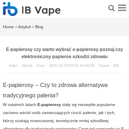
Home
>
Artykuł
>
Blog
E-papierosy czy warto wybrać e-papierosy poznaj czy
elektroniczny papieros szkodzi zdrowiu
Autor：
Strona
Czas：
2025-10-15T07:51:14+00:00
Trzask：
194
E-papierosy – Czy to zdrowa alternatywa
tradycyjnego palenia?
W ostatnich latach
E-papierosy
stały się niezwykle popularne
zarówno wśród osób zamierzających rzucić palenie, jak i tych,
którzy szukają nowoczesnej, teoretycznie mniej szkodliwej
alternatywy dla tradycyjnych papierosów. Czym tak naprawdę są
E-