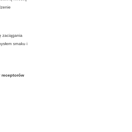
dzenie
ę zaciągania
mysłem smaku i
 receptorów