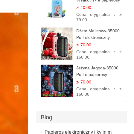
% Nikotin - e papierosy
jednorazowe
zł 40.00
Cena oryginalna：
zł
79.00
Dżem Malinowy-35000
Puff elektroniczny
papieros (Ibvape Bar)
zł 70.00
Cena oryginalna：
zł
160.00
Jeżyna Jagoda-35000
Puff e papierosy
jednorazowe
zł 70.00
Cena oryginalna：
zł
160.00
Blog
Papieros elektroniczny i kylin m