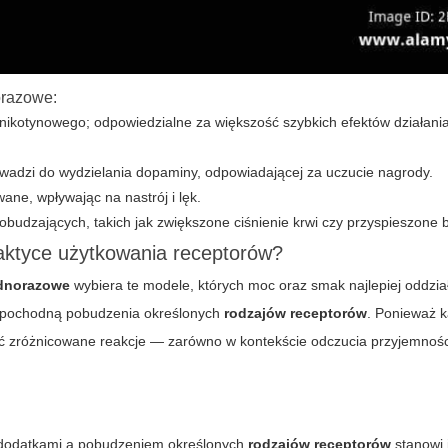
orazowe:
nikotynowego; odpowiedzialne za większość szybkich efektów działania
wadzi do wydzielania dopaminy, odpowiadającej za uczucie nagrody.
ne, wpływając na nastrój i lęk.
budzających, takich jak zwiększone ciśnienie krwi czy przyspieszone b
aktyce użytkowania receptorów?
ednorazowe
wybiera te modele, których moc oraz smak najlepiej oddział
st pochodną pobudzenia określonych
rodzajów receptorów
. Ponieważ 
 zróżnicowane reakcje — zarówno w kontekście odczucia przyjemności,
i dodatkami a pobudzeniem określonych
rodzajów receptorów
stanowi 