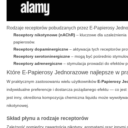
Rodzaje receptorów pobudzanych przez E-Papierosy Jedn
Receptory nikotynowe (nAChR)
– kluczowe dla uzależnienia 
papierosów.
Receptory dopaminergiczne
– aktywacja tych receptorów pro
Receptory serotoninergiczne
– mogą być pośrednio stymulowa
Receptory adrenergiczne
– stymulacja prowadzi do efektów po
Które E-Papierosy Jednorazowe najlepsze w pr
W praktycznym zastosowaniu wielu użytkowników
E-Papierosy J
indywidualne preferencje i dostarcza pożądanego efektu — co je
jest inny, określona kompozycja chemiczna liquidu może wywoływać
nikotynowej.
Skład płynu a rodzaje receptorów
Zależność pomiędzy zawartością nikotyny, aromatami oraz innym