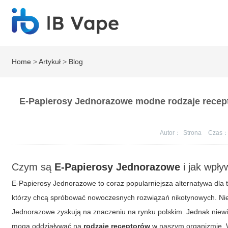
Home
>
Artykuł
>
Blog
E-Papierosy Jednorazowe modne rodzaje recep
Autor：
Strona
Czas
Czym są
E-Papierosy Jednorazowe
i jak wpły
E-Papierosy Jednorazowe to coraz popularniejsza alternatywa dla t
którzy chcą spróbować nowoczesnych rozwiązań nikotynowych. Nie
Jednorazowe
zyskują na znaczeniu na rynku polskim. Jednak niewi
mogą oddziaływać na
rodzaje receptorów
w naszym organizmie. Wa