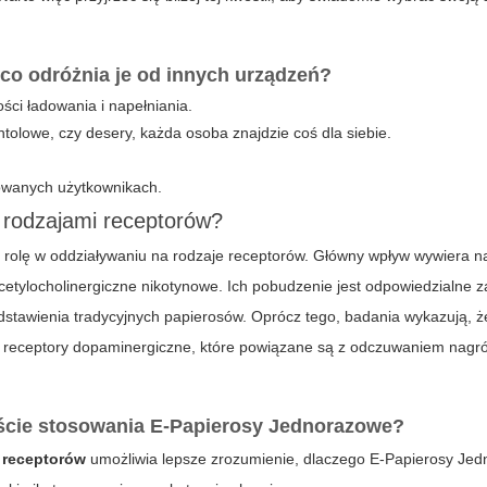
co odróżnia je od innych urządzeń?
ci ładowania i napełniania.
owe, czy desery, każda osoba znajdzie coś dla siebie.
owanych użytkownikach.
 rodzajami receptorów?
 rolę w oddziaływaniu na
rodzaje receptorów
. Główny wpływ wywiera n
cetylocholinergiczne nikotynowe. Ich pobudzenie jest odpowiedzialne z
odstawienia tradycyjnych papierosów. Oprócz tego, badania wykazują, 
receptory dopaminergiczne, które powiązane są z odczuwaniem nagró
kście stosowania E-Papierosy Jednorazowe?
 receptorów
umożliwia lepsze zrozumienie, dlaczego
E-Papierosy Je