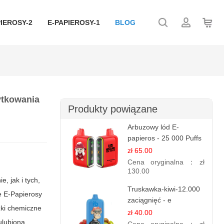
IEROSY-2
E-PAPIEROSY-1
BLOG
ytkowania
Produkty powiązane
Arbuzowy lód E-
papieros - 25 000 Puffs
zł 65.00
Cena oryginalna：
zł
130.00
, jak i tych,
Truskawka-kiwi-12.000
że
E-Papierosy
zaciągnięć - e
zki chemiczne
papierosy jednorazowe
zł 40.00
ulubioną