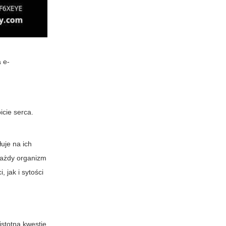
 e-
icie serca.
uje na ich
każdy organizm
 jak i sytości
istotną kwestię