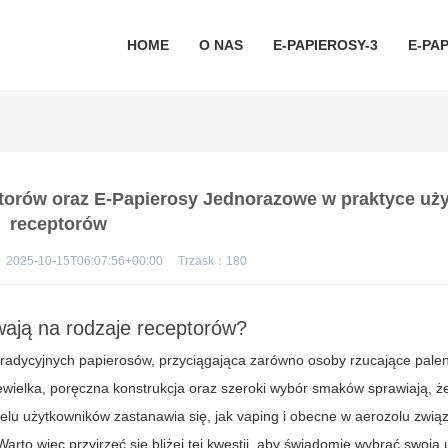
HOME
O NAS
E-PAPIEROSY-3
E-PAP
torów oraz E-Papierosy Jednorazowe w praktyce uż
receptorów
：
2025-10-15T06:07:56+00:00
Trzask：
180
wają na rodzaje receptorów?
radycyjnych papierosów, przyciągająca zarówno osoby rzucające palenie
wielka, poręczna konstrukcja oraz szeroki wybór smaków sprawiają, 
elu użytkowników zastanawia się, jak vaping i obecne w aerozolu zwią
rto więc przyjrzeć się bliżej tej kwestii, aby świadomie wybrać swoją 