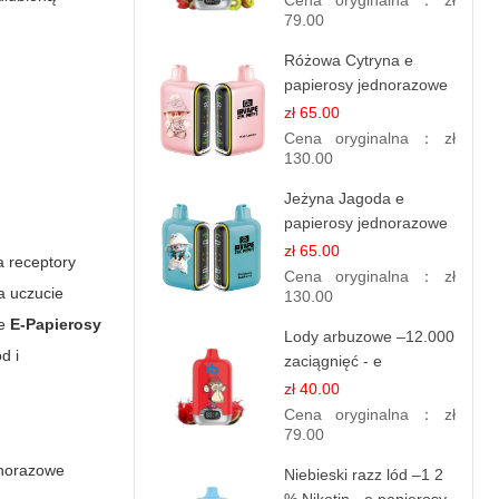
Cena oryginalna：
zł
79.00
Różowa Cytryna e
papierosy jednorazowe
- 25 000 Puffs
zł 65.00
Cena oryginalna：
zł
130.00
Jeżyna Jagoda e
papierosy jednorazowe
- 25 000 Puffs
zł 65.00
a receptory
Cena oryginalna：
zł
a uczucie
130.00
że
E-Papierosy
Lody arbuzowe –12.000
d i
zaciągnięć - e
papierosy jednorazowe
zł 40.00
Cena oryginalna：
zł
79.00
dnorazowe
Niebieski razz lód –1 2