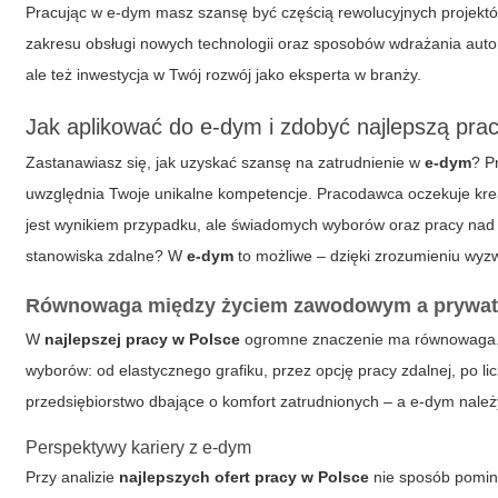
Pracując w
e-dym
masz szansę być częścią rewolucyjnych projekt
zakresu obsługi nowych technologii oraz sposobów wdrażania auto
ale też inwestycja w Twój rozwój jako eksperta w branży.
Jak aplikować do e-dym i zdobyć najlepszą pra
Zastanawiasz się, jak uzyskać szansę na zatrudnienie w
e-dym
? P
uwzględnia Twoje unikalne kompetencje. Pracodawca oczekuje kreat
jest wynikiem przypadku, ale świadomych wyborów oraz pracy nad w
stanowiska zdalne? W
e-dym
to możliwe – dzięki zrozumieniu wyz
Równowaga między życiem zawodowym a prywatn
W
najlepszej pracy w Polsce
ogromne znaczenie ma równowaga
wyborów: od elastycznego grafiku, przez opcję pracy zdalnej, po l
przedsiębiorstwo dbające o komfort zatrudnionych – a
e-dym
należy
Perspektywy kariery z
e-dym
Przy analizie
najlepszych ofert pracy w Polsce
nie sposób pominą