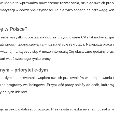
ów. Marka ta wprowadza nowoczesne rozwiązania, szkoląc swoich pra
matyzacji w codzienne czynności. To nie tylko sposób na przewagę ko
cę w Polsce?
rzede wszystkim, postaw na dobrze przygotowane CV i list motywacyjny
ywności i zaangażowania – już na etapie rekrutacji. Najlepsza praca 
łasną marką osobistą. A może interesują Cię elastyczne godziny prac
wań współczesnego rynku pracy.
ym – priorytet e-dym
.
e-dym
konsekwentnie wspiera swoich pracowników w podejmowaniu
iczne programy wellbeingowe. Przyszłość pracy należy do osób, które w
 do tych liderów.
ć aspektów dalszego rozwoju. Przejrzysta ścieżka awansu, udział w 