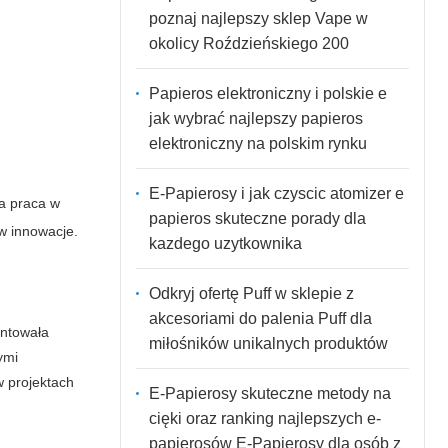
poznaj najlepszy sklep Vape w
okolicy Roździeńskiego 200
Papieros elektroniczny i polskie e
jak wybrać najlepszy papieros
elektroniczny na polskim rynku
E-Papierosy i jak czyscic atomizer e
za praca w
papieros skuteczne porady dla
w innowacje.
kazdego uzytkownika
Odkryj ofertę Puff w sklepie z
akcesoriami do palenia Puff dla
antowała
miłośników unikalnych produktów
ymi
w projektach
E-Papierosy skuteczne metody na
cięki oraz ranking najlepszych e-
papierosów E-Papierosy dla osób z