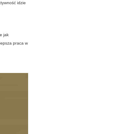
ktywność idzie
e jak
lepsza praca w