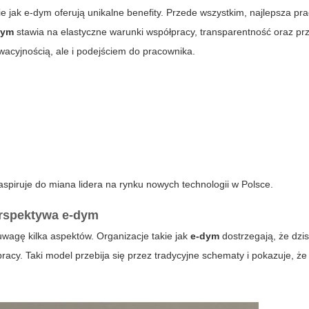
ie jak
e-dym
oferują unikalne benefity. Przede wszystkim,
najlepsza pr
dym
stawia na elastyczne warunki współpracy, transparentność oraz pr
owacyjnością, ale i podejściem do pracownika.
 aspiruje do miana lidera na rynku nowych technologii w Polsce.
erspektywa e-dym
uwagę kilka aspektów. Organizacje takie jak
e-dym
dostrzegają, że dzis
cy. Taki model przebija się przez tradycyjne schematy i pokazuje, że wo