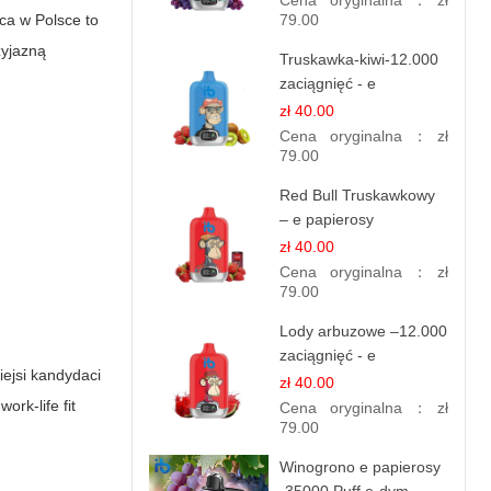
Cena oryginalna：
zł
aca w Polsce
to
79.00
zyjazną
Truskawka-kiwi-12.000
zaciągnięć - e
papierosy jednorazowe
zł 40.00
Cena oryginalna：
zł
79.00
Red Bull Truskawkowy
– e papierosy
jednorazowe
zł 40.00
Cena oryginalna：
zł
79.00
Lody arbuzowe –12.000
zaciągnięć - e
iejsi kandydaci
papierosy jednorazowe
zł 40.00
rk-life fit
Cena oryginalna：
zł
79.00
Winogrono e papierosy