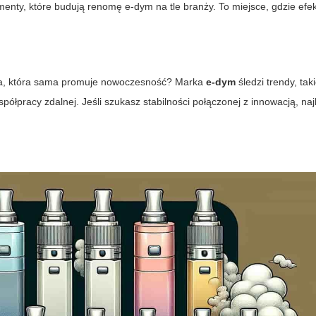
ementy, które budują renomę
e-dym
na tle branży. To miejsce, gdzie efe
m
rma, która sama promuje nowoczesność? Marka
e-dym
śledzi trendy, taki
ółpracy zdalnej. Jeśli szukasz stabilności połączonej z innowacją,
naj