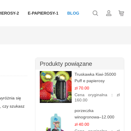
IEROSY-2
E-PAPIEROSY-1
BLOG
Produkty powiązane
Truskawka Kiwi-35000
Puff e papierosy
(Ibvape Bar)
zł 70.00
Cena oryginalna：
zł
yróżnia się
160.00
, czy szukasz
porzeczka
winogronowa–12.000
zaciągnięć - e
zł 40.00
papierosy