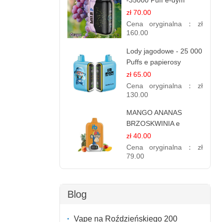
-35000 Puff e-dym
zł 70.00
Cena oryginalna：
zł
160.00
Lody jagodowe - 25 000
Puffs e papierosy
jednorazowe
zł 65.00
Cena oryginalna：
zł
130.00
MANGO ANANAS
BRZOSKWINIA e
papierosy – 12.000
zł 40.00
zaciągnięć
Cena oryginalna：
zł
79.00
Blog
Vape na Roździeńskiego 200