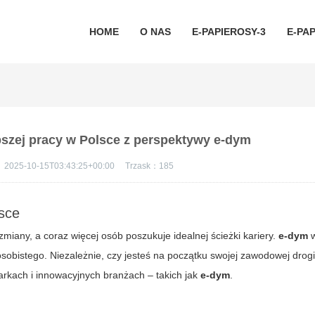
HOME
O NAS
E-PAPIEROSY-3
E-PAP
szej pracy w Polsce z perspektywy e-dym
：
2025-10-15T03:43:25+00:00
Trzask：
185
sce
miany, a coraz więcej osób poszukuje idealnej ścieżki kariery.
e-dym
w
obistego. Niezależnie, czy jesteś na początku swojej zawodowej drogi
arkach i innowacyjnych branżach – takich jak
e-dym
.