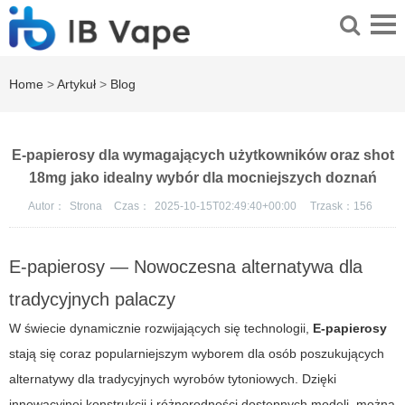
Home
>
Artykuł
>
Blog
E-papierosy dla wymagających użytkowników oraz shot
18mg jako idealny wybór dla mocniejszych doznań
Autor：
Strona
Czas：
2025-10-15T02:49:40+00:00
Trzask：
156
E-papierosy — Nowoczesna alternatywa dla
tradycyjnych palaczy
W świecie dynamicznie rozwijających się technologii,
E-papierosy
stają się coraz popularniejszym wyborem dla osób poszukujących
alternatywy dla tradycyjnych wyrobów tytoniowych. Dzięki
innowacyjnej konstrukcji i różnorodności dostępnych modeli, można