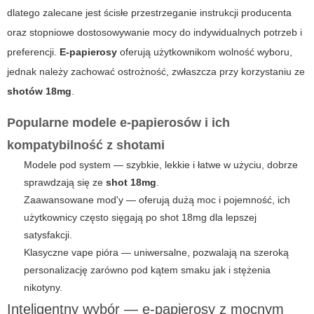
dlatego zalecane jest ścisłe przestrzeganie instrukcji producenta
oraz stopniowe dostosowywanie mocy do indywidualnych potrzeb i
preferencji.
E-papierosy
oferują użytkownikom wolność wyboru,
jednak należy zachować ostrożność, zwłaszcza przy korzystaniu ze
shotów 18mg
.
Popularne modele e-papierosów i ich
kompatybilność z shotami
Modele pod system — szybkie, lekkie i łatwe w użyciu, dobrze
sprawdzają się ze
shot 18mg
.
Zaawansowane mod'y — oferują dużą moc i pojemność, ich
użytkownicy często sięgają po
shot 18mg
dla lepszej
satysfakcji.
Klasyczne vape pióra — uniwersalne, pozwalają na szeroką
personalizację zarówno pod kątem smaku jak i stężenia
nikotyny.
Inteligentny wybór — e-papierosy z mocnym