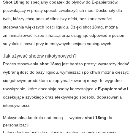
Shot 18mg
to specjalny dodatek do płynów do
E-papierosów
,
pozwalający w prosty sposób zwiększyć ich moc. Doskonały dla
tych, którzy chcą poczuć silniejszy efekt, bez konieczności
stosowania większych ilości liquidu. Dzięki
shot 18mg
, można
zminimalizować liczbę inhalacji oraz osiągnąć odpowiedni poziom
satysfakcji nawet przy intensywnych sesjach vapingowych.
Jak używać shotów nikotynowych?
Proces stosowania
shot 18mg
jest bardzo prosty: wystarczy dodać
wybraną ilość do bazy liquidu, wymieszać i po chwili można cieszyć
się gotowym produktem o zoptymalizowanej mocy. To wygodne
rozwiązanie, które doceniają osoby korzystające z
E-papierosów
i
oczekujące szybkiego oraz efektywnego sposobu dopasowania
intensywności.
Maksymalna kontrola nad mocą — wybierz
shot 18mg
do
personalizacji.
Łatwa dostępność i duża ilość wariantów na rynku umożliwiają