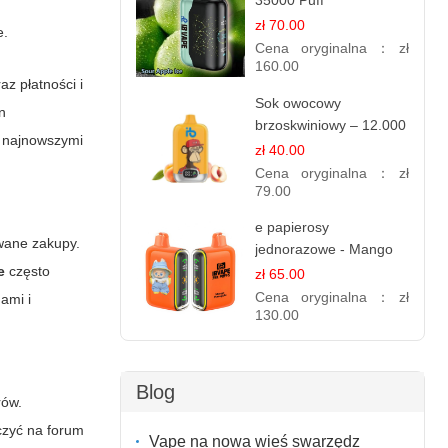
35000 Puff
elektroniczny papieros
zł 70.00
e
.
Cena oryginalna：
zł
160.00
z płatności i
Sok owocowy
en
brzoskwiniowy – 12.000
 najnowszymi
zaciągnięć – e
zł 40.00
papierosy jednorazowe
Cena oryginalna：
zł
79.00
e papierosy
wane zakupy.
jednorazowe - Mango
Ananas – 25,000 Puffs
e
często
zł 65.00
Cena oryginalna：
zł
ami i
130.00
Blog
rów.
czyć na forum
Vape na nowa wieś swarzędz