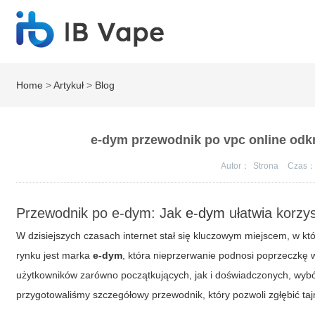
Home
>
Artykuł
>
Blog
e-dym przewodnik po vpc online odkry
Autor：
Strona
Czas
Przewodnik po e-dym: Jak
e-dym
ułatwia korzy
W dzisiejszych czasach internet stał się kluczowym miejscem, w k
rynku jest marka
e-dym
, która nieprzerwanie podnosi poprzeczkę 
użytkowników zarówno początkujących, jak i doświadczonych, wybór
przygotowaliśmy szczegółowy przewodnik, który pozwoli zgłębić tajn