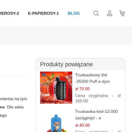
IEROSY-2
E-PAPIEROSY-1
BLOG
Produkty powiązane
Truskawkowy lód
-35000 Puff e-dym
zł 70.00
Cena oryginalna：
zł
onierów na tym
160.00
ine
. Dla wielu
Truskawka-kiwi-12.000
tego
zaciągnięć - e
papierosy jednorazowe
zł 40.00