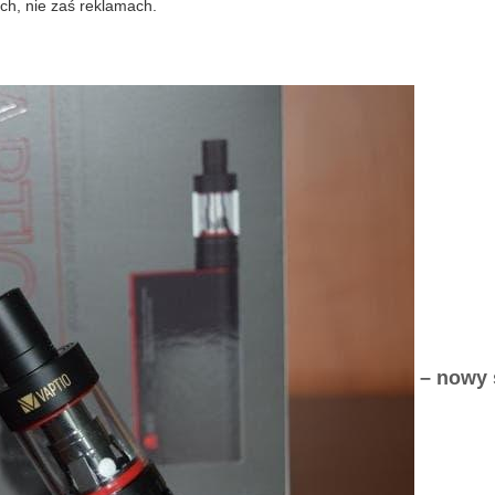
ch, nie zaś reklamach.
– nowy 