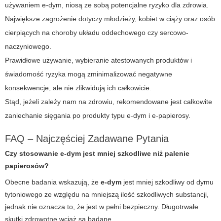
używaniem
e-dym
, niosą ze sobą potencjalne ryzyko dla zdrowia.
Największe zagrożenie dotyczy młodzieży, kobiet w ciąży oraz osób
cierpiących na choroby układu oddechowego czy sercowo-
naczyniowego.
Prawidłowe używanie, wybieranie atestowanych produktów i
świadomość ryzyka mogą zminimalizować negatywne
konsekwencje, ale nie zlikwidują ich całkowicie.
Stąd, jeżeli zależy nam na zdrowiu, rekomendowane jest całkowite
zaniechanie sięgania po produkty typu
e-dym
i e-papierosy.
FAQ – Najczęściej Zadawane Pytania
Czy stosowanie
e-dym
jest mniej szkodliwe niż palenie
papierosów?
Obecne badania wskazują, że
e-dym
jest mniej szkodliwy od dymu
tytoniowego ze względu na mniejszą ilość szkodliwych substancji,
jednak nie oznacza to, że jest w pełni bezpieczny. Długotrwałe
skutki zdrowotne wciąż są badane.