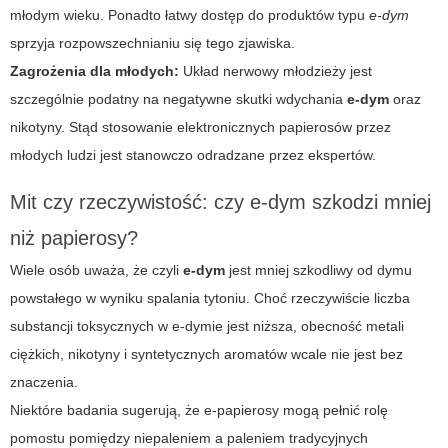
młodym wieku. Ponadto łatwy dostęp do produktów typu
e-dym
sprzyja rozpowszechnianiu się tego zjawiska.
Zagrożenia dla młodych:
Układ nerwowy młodzieży jest
szczególnie podatny na negatywne skutki wdychania
e-dym
oraz
nikotyny. Stąd stosowanie elektronicznych papierosów przez
młodych ludzi jest stanowczo odradzane przez ekspertów.
Mit czy rzeczywistość: czy e-dym szkodzi mniej
niż papierosy?
Wiele osób uważa, że czyli
e-dym
jest mniej szkodliwy od dymu
powstałego w wyniku spalania tytoniu. Choć rzeczywiście liczba
substancji toksycznych w
e-dymie
jest niższa, obecność metali
ciężkich, nikotyny i syntetycznych aromatów wcale nie jest bez
znaczenia.
Niektóre badania sugerują, że e-papierosy mogą pełnić rolę
pomostu pomiędzy niepaleniem a paleniem tradycyjnych