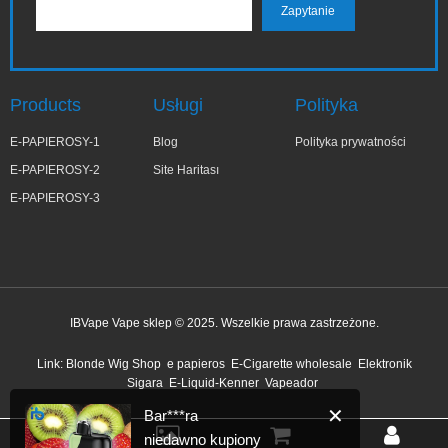
Products
Usługi
Polityka
E-PAPIEROSY-1
Blog
Polityka prywatności
E-PAPIEROSY-2
Site Haritası
E-PAPIEROSY-3
IBVape Vape sklep © 2025. Wszelkie prawa zastrzeżone.
✕
Bar***ra
Link:
Blonde Wig Shop
e papieros
E-Cigarette wholesale
Elektronik
niedawno kupiony
Sigara
E-Liquid-Kenner
Vapeador
19 minut temu