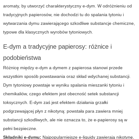
aromaty, by utworzyć charakterystyczny e-dym. W odróżnieniu od
tradycyjnych papierosów, nie dochodzi tu do spalania tytoniu i
wytwarzania dymu zawierającego szkodliwe substancje chemiczne,
typowe dla klasycznych wyrobów tytoniowych.
E-dym a tradycyjne papierosy: różnice i
podobieństwa
Różnicę między
e-dym
a dymem z papierosa stanowi przede
wszystkim sposób powstawania oraz skład wdychanej substancji.
Dym tytoniowy powstaje w wyniku spalania mieszanki tytoniu i
chemikaliów, czego efektem jest obecność setek substancji
toksycznych.
E-dym
zaś jest efektem działania grzałki
podgrzewającej płyn z nikotyną: powstała para zawiera mniej
substancji szkodliwych, ale nie oznacza to, że e-papierosy są w
pełni bezpieczne.
Składniki e-dymu:
Najpopularniejsze e-liquidy zawierają nikotynę,