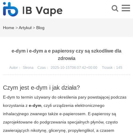
Home
>
Artykuł
>
Blog
e-dym i e-dym a e papierosy czy są szkodliwe dla
zdrowia
Autor：
Strona
Czas：
2025-10-15T06:07:42+00:00
Trzask：
145
Czym jest e-dym i jak działa?
E-dym to termin używany do określenia pary powstającej podczas
korzystania z
e-dym
, czyli urządzenia elektronicznego
inhalacyjnego zwanego także e-papierosem.
E-papierosy
są
zaprojektowane do podgrzewania specjalnych płynów, często
zawierających nikotynę, glicerynę, propylenglikol, a czasem