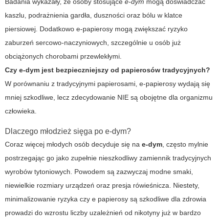
Badania wykazały, że osoby stosujące
e-dym
mogą doświadczać
kaszlu, podrażnienia gardła, duszności oraz bólu w klatce
piersiowej. Dodatkowo e-papierosy mogą zwiększać ryzyko
zaburzeń sercowo-naczyniowych, szczególnie u osób już
obciążonych chorobami przewlekłymi.
Czy e-dym jest bezpieczniejszy od papierosów tradycyjnych?
W porównaniu z tradycyjnymi papierosami, e-papierosy wydają się
mniej szkodliwe, lecz zdecydowanie NIE są obojętne dla organizmu
człowieka.
Dlaczego młodzież sięga po e-dym?
Coraz więcej młodych osób decyduje się na
e-dym
, często mylnie
postrzegając go jako zupełnie nieszkodliwy zamiennik tradycyjnych
wyrobów tytoniowych. Powodem są zazwyczaj modne smaki,
niewielkie rozmiary urządzeń oraz presja rówieśnicza. Niestety,
minimalizowanie ryzyka
czy e papierosy są szkodliwe dla zdrowia
prowadzi do wzrostu liczby uzależnień od nikotyny już w bardzo