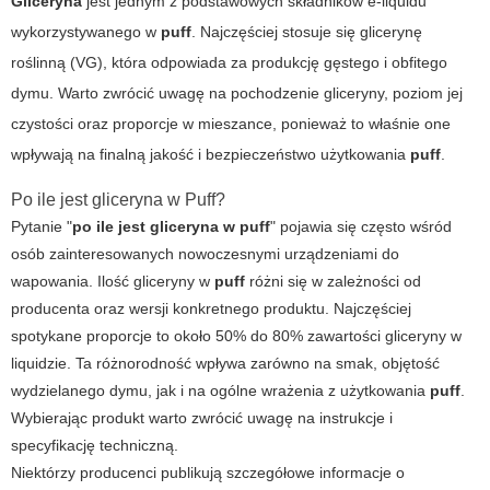
Gliceryna
jest jednym z podstawowych składników e-liquidu
wykorzystywanego w
puff
. Najczęściej stosuje się glicerynę
roślinną (VG), która odpowiada za produkcję gęstego i obfitego
dymu. Warto zwrócić uwagę na pochodzenie gliceryny, poziom jej
czystości oraz proporcje w mieszance, ponieważ to właśnie one
wpływają na finalną jakość i bezpieczeństwo użytkowania
puff
.
Po ile jest gliceryna w Puff?
Pytanie "
po ile jest gliceryna w puff
" pojawia się często wśród
osób zainteresowanych nowoczesnymi urządzeniami do
wapowania. Ilość gliceryny w
puff
różni się w zależności od
producenta oraz wersji konkretnego produktu. Najczęściej
spotykane proporcje to około 50% do 80% zawartości gliceryny w
liquidzie. Ta różnorodność wpływa zarówno na smak, objętość
wydzielanego dymu, jak i na ogólne wrażenia z użytkowania
puff
.
Wybierając produkt warto zwrócić uwagę na instrukcje i
specyfikację techniczną.
Niektórzy producenci publikują szczegółowe informacje o