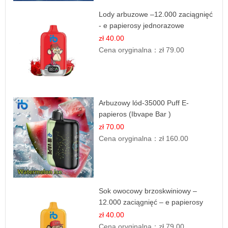
Lody arbuzowe –12.000 zaciągnięć
- e papierosy jednorazowe
zł 40.00
Cena oryginalna：
zł 79.00
Arbuzowy lód-35000 Puff E-
papieros (Ibvape Bar )
zł 70.00
Cena oryginalna：
zł 160.00
Sok owocowy brzoskwiniowy –
12.000 zaciągnięć – e papierosy
jednorazowe
zł 40.00
Cena oryginalna：
zł 79.00