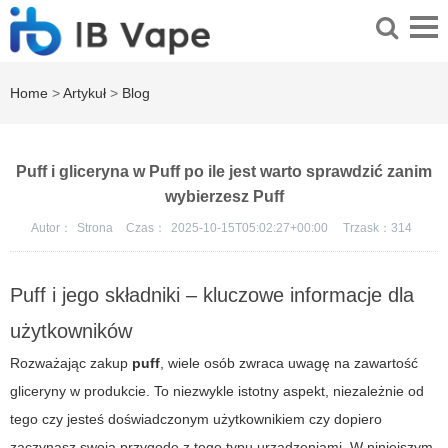
Home
>
Artykuł
>
Blog
Puff i gliceryna w Puff po ile jest warto sprawdzić zanim
wybierzesz Puff
Autor：
Strona
Czas：
2025-10-15T05:02:27+00:00
Trzask：
314
Puff i jego składniki – kluczowe informacje dla
użytkowników
Rozważając zakup
puff
, wiele osób zwraca uwagę na zawartość
gliceryny w produkcie. To niezwykle istotny aspekt, niezależnie od
tego czy jesteś doświadczonym użytkownikiem czy dopiero
zaczynasz swoją przygodę z tego typu urządzeniami. W niniejszym