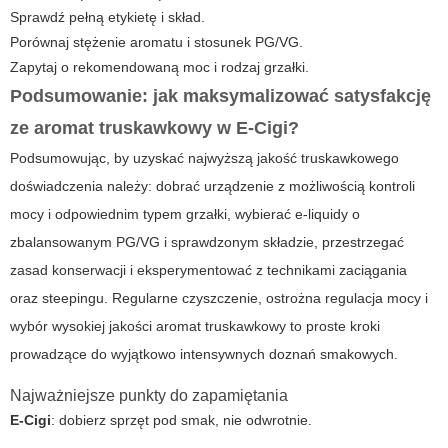
Sprawdź pełną etykietę i skład.
Porównaj stężenie aromatu i stosunek PG/VG.
Zapytaj o rekomendowaną moc i rodzaj grzałki.
Podsumowanie: jak maksymalizować satysfakcję
ze
aromat truskawkowy
w
E-Cigi
?
Podsumowując, by uzyskać najwyższą jakość truskawkowego
doświadczenia należy: dobrać urządzenie z możliwością kontroli
mocy i odpowiednim typem grzałki, wybierać e-liquidy o
zbalansowanym PG/VG i sprawdzonym składzie, przestrzegać
zasad konserwacji i eksperymentować z technikami zaciągania
oraz steepingu. Regularne czyszczenie, ostrożna regulacja mocy i
wybór wysokiej jakości
aromat truskawkowy
to proste kroki
prowadzące do wyjątkowo intensywnych doznań smakowych.
Najważniejsze punkty do zapamiętania
E-Cigi
: dobierz sprzęt pod smak, nie odwrotnie.