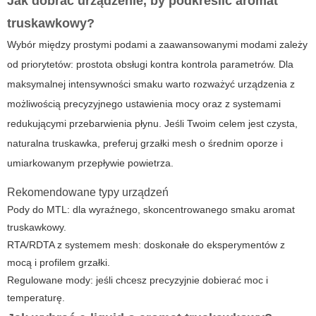
Jak dobrać urządzenie, by podkreślić
aromat
truskawkowy
?
Wybór między prostymi podami a zaawansowanymi modami zależy
od priorytetów: prostota obsługi kontra kontrola parametrów. Dla
maksymalnej intensywności smaku warto rozważyć urządzenia z
możliwością precyzyjnego ustawienia mocy oraz z systemami
redukującymi przebarwienia płynu. Jeśli Twoim celem jest czysta,
naturalna
truskawka
, preferuj grzałki mesh o średnim oporze i
umiarkowanym przepływie powietrza.
Rekomendowane typy urządzeń
Pody do MTL: dla wyraźnego, skoncentrowanego smaku
aromat
truskawkowy
.
RTA/RDTA z systemem mesh: doskonałe do eksperymentów z
mocą i profilem grzałki.
Regulowane mody: jeśli chcesz precyzyjnie dobierać moc i
temperaturę.