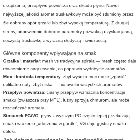
urządzenia, przepływu powietrza oraz składu płynu. Nawet
najwyższej jakości
aromat truskawkowy
może być stłumiony przez
źle dobrany opór grzałki lub zbyt wysoką temperaturę. Z drugiej
strony, odpowiednio dobrane parametry pozwalają uzyskać jasną,
soczystą truskawkę z wyraźną słodyczą i świeżością.
Główne komponenty wpływające na smak
Grzałka i materiał
: mesh vs tradycyjna spirala — mesh często daje
równomierne nagrzewanie, co poprawia wydobycie aromatów.
Moc i kontrola temperatury
: zbyt wysoka moc może „zgasić”
delikatne nuty, zbyt niska — nie uwolni wszystkich aromatów.
Przepływ powietrza
: ciasny przepływ wzmacnia koncentrację
smaku (zwłaszcza przy MTL), luźny sprzyja chmurom, ale może
rozcieńczać aromaty.
Stosunek PG/VG
: płyny z wyższym PG często lepiej przekazują
smak i wrażenie „uderzenia w gardło”, VG daje gęstszy smak i
obłoki.