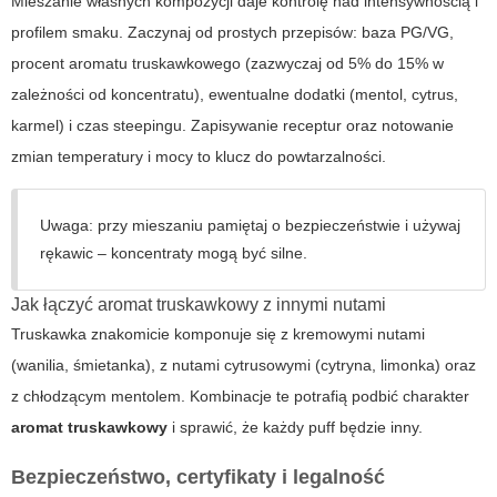
Mieszanie własnych kompozycji daje kontrolę nad intensywnością i
profilem smaku. Zaczynaj od prostych przepisów: baza PG/VG,
procent aromatu truskawkowego (zazwyczaj od 5% do 15% w
zależności od koncentratu), ewentualne dodatki (mentol, cytrus,
karmel) i czas steepingu. Zapisywanie receptur oraz notowanie
zmian temperatury i mocy to klucz do powtarzalności.
Uwaga: przy mieszaniu pamiętaj o bezpieczeństwie i używaj
rękawic – koncentraty mogą być silne.
Jak łączyć
aromat truskawkowy
z innymi nutami
Truskawka znakomicie komponuje się z kremowymi nutami
(wanilia, śmietanka), z nutami cytrusowymi (cytryna, limonka) oraz
z chłodzącym mentolem. Kombinacje te potrafią podbić charakter
aromat truskawkowy
i sprawić, że każdy puff będzie inny.
Bezpieczeństwo, certyfikaty i legalność