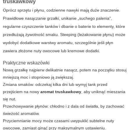
truskawkowy
Oprócz sprzętu i płynu, codzienne nawyki mają duże znaczenie.
Prawidłowe nasączanie grzałki, unikanie „suchego palenia”,
regularne czyszczenie tanków i dbanie o baterie to elementy, które
przedłużają żywotność smaku. Steeping (leżakowanie płynu) może
wydobyć dodatkowe warstwy aromatu, szczególnie jeśli płyn
zawiera złożone nuty owocowe lub kremowe dodatki.
Praktyczne wskazówki
Nową grzałkę najpierw delikatnie nasącz, potem na początku stosuj
mniejszą moc i stopniowo ją zwiększaj.
Zmiana smaków: odczekaj kilka dni lub wymyj tank przed
przejściem na nowy
aromat truskawkowy
, aby uniknąć mieszania
się nut.
Przechowywanie płynów: chłodno i z dala od światła, by zachować
świeżość aromatów.
Przyciemnianie mocy może czasami uwypuklić subtelne nuty
owocowe, zamiast ginąć przy maksymalnym ustawieniu.