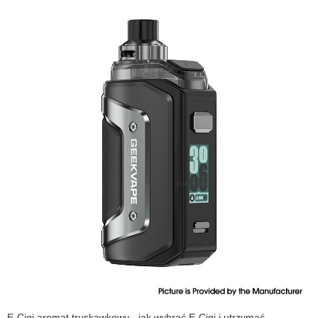
E-Cigi aromat truskawkowy - jak wybrać E-Cigi i utrzymać