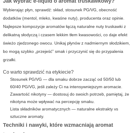
Jak wybrać e-liquid o
aromat truskawkowy
?
Wybierając płyn, sprawdź: skład, stosunek PG/VG, obecność
dodatków (mentol, mleko, kwaśne nuty), producenta oraz opinie.
Najlepsze kompozycje aromatów łączą naturalne nuty truskawki z
delikatną słodyczą i czasem lekkim tłem kwasowości, co daje efekt
świeżo zjedzonego owocu. Unikaj płynów z nadmiernym słodzikiem,
bo mogą szybko „przejeść” smak i przyczynić się do przypalenia
grzałki.
Co warto sprawdzić na etykiecie?
Stosunek PG/VG — dla smaku dobrze zacząć od 50/50 lub
60/40 PG/VG, jeśli zależy Ci na intensywniejszym aromacie.
Zawartość nikotyny — dostosuj do swoich potrzeb, pamiętaj, że
nikotyna może wpływać na percepcję smaku.
Lista składników aromatycznych — naturalne ekstrakty vs
sztuczne aromaty.
Techniki i nawyki, które wzmacniają
aromat