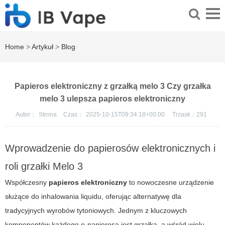
Home
>
Artykuł
>
Blog
Papieros elektroniczny z grzałką melo 3 Czy grzałka
melo 3 ulepsza papieros elektroniczny
Autor：
Strona
Czas：
2025-10-15T09:34:18+00:00
Trzask：
291
Wprowadzenie do papierosów elektronicznych i
roli grzałki Melo 3
Współczesny
papieros elektroniczny
to nowoczesne urządzenie
służące do inhalowania liquidu, oferując alternatywę dla
tradycyjnych wyrobów tytoniowych. Jednym z kluczowych
komponentów każdego e-papierosa jest grzałka, a wśród wielu