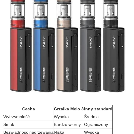
Cecha
Grzałka Melo 3
Inny standard
Wytrzymałość
Wysoka
Średnia
Smak
Bardzo wierny
Ograniczony
Bezwładność nagrzewania
Niska
Wysoka