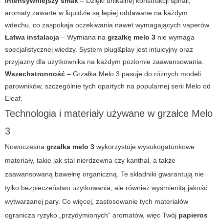
Intensywniejszy smak
– Dzięki unikalnej konstrukcji spirali,
aromaty zawarte w liquidzie są lepiej oddawane na każdym
wdechu, co zaspokaja oczekiwania nawet wymagających vaperów.
Łatwa instalacja
– Wymiana na
grzałkę melo 3
nie wymaga
specjalistycznej wiedzy. System plug&play jest intuicyjny oraz
przyjazny dla użytkownika na każdym poziomie zaawansowania.
Wszechstronność
– Grzałka Melo 3 pasuje do różnych modeli
parowników, szczególnie tych opartych na popularnej serii Melo od
Eleaf.
Technologia i materiały używane w grzałce Melo
3
Nowoczesna
grzałka melo 3
wykorzystuje wysokogatunkowe
materiały, takie jak stal nierdzewna czy kanthal, a także
zaawansowaną bawełnę organiczną. Te składniki gwarantują nie
tylko bezpieczeństwo użytkowania, ale również wyśmienitą jakość
wytwarzanej pary. Co więcej, zastosowanie tych materiałów
ogranicza ryzyko „przydymionych” aromatów, więc Twój
papieros