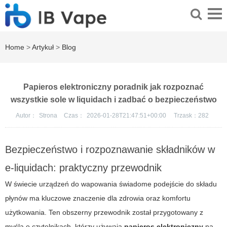
Home
>
Artykuł
>
Blog
Papieros elektroniczny poradnik jak rozpoznać
wszystkie sole w liquidach i zadbać o bezpieczeństwo
Autor：
Strona
Czas：
2026-01-28T21:47:51+00:00
Trzask：
282
Bezpieczeństwo i rozpoznawanie składników w
e-liquidach: praktyczny przewodnik
W świecie urządzeń do wapowania świadome podejście do składu
płynów ma kluczowe znaczenie dla zdrowia oraz komfortu
użytkowania. Ten obszerny przewodnik został przygotowany z
myślą o czytelnikach, którzy używają
papieros elektroniczny
na