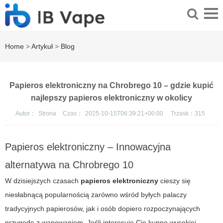
Home
>
Artykuł
>
Blog
Papieros elektroniczny na Chrobrego 10 – gdzie kupić
najlepszy papieros elektroniczny w okolicy
Autor：
Strona
Czas：
2025-10-15T06:39:21+00:00
Trzask：
315
Papieros elektroniczny – Innowacyjna
alternatywa na Chrobrego 10
W dzisiejszych czasach
papieros elektroniczny
cieszy się
niesłabnącą popularnością zarówno wśród byłych palaczy
tradycyjnych papierosów, jak i osób dopiero rozpoczynających
przygodę z wapowaniem. Jeśli interesuje Cię kupno wysokiej