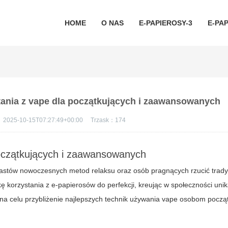
HOME
O NAS
E-PAPIEROSY-3
E-PAP
stania z vape dla początkujących i zaawansowanych
：
2025-10-15T07:27:49+00:00
Trzask：
174
oczątkujących i zaawansowanych
stów nowoczesnych metod relaksu oraz osób pragnących rzucić tradyc
 korzystania z e-papierosów do perfekcji, kreując w społeczności unika
a na celu przybliżenie najlepszych technik używania vape osobom począt