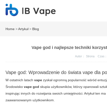
Home
>
Artykuł
>
Blog
Vape god i najlepsze techniki korzy
Autor：
Strona
Czas
Vape god: Wprowadzenie do świata vape dla p
W ostatnich latach
vape
zyskał ogromną popularność wśród entuzja
Środowisko
vape god
skupia użytkowników, którzy opanowali sztukę
inspirując innych do rozwijania swoich umiejętności. Artykuł ten m
zaawansowanym użytkownikom.