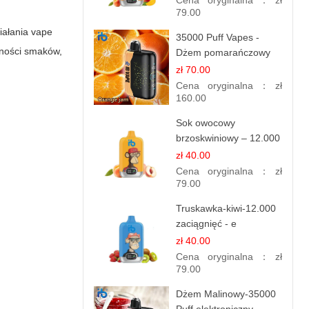
Cena oryginalna：
zł
79.00
iałania vape
35000 Puff Vapes -
dności smaków,
Dżem pomarańczowy
zł 70.00
Cena oryginalna：
zł
160.00
Sok owocowy
brzoskwiniowy – 12.000
zaciągnięć – e
zł 40.00
papierosy jednorazowe
Cena oryginalna：
zł
79.00
Truskawka-kiwi-12.000
zaciągnięć - e
papierosy jednorazowe
zł 40.00
Cena oryginalna：
zł
79.00
Dżem Malinowy-35000