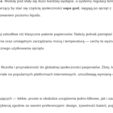
pe
. Moduły pod stały się dużo bardziej wydajne, a systemy regulacji te
arzący by stać się częścią społeczności
vape god
, sięgają po sprzęt z
rowaniem poziomu liquidu.
ej szkodliwe niż klasyczne palenie papierosów. Należy jednak pamięta
enia oraz umiejętnym zarządzaniu mocą i temperaturą — cechy te wyz
ecznego użytkowania sprzętu.
e filozofia i przynależność do globalnej społeczności pasjonatów. Zloty,
utoriale na popularnych platformach internetowych, umożliwiają wymianę
ących — lekkie, proste w obsłudze urządzenia jedno-klikowe, jak i 
ybieraj zgodnie ze swoimi preferencjami: design, żywotność baterii, p