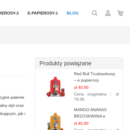
IEROSY-2
E-PAPIEROSY-1
BLOG
Produkty powiązane
Red Bull Truskawkowy
– e papierosy
jednorazowe
zł 40.00
Cena oryginalna：
zł
yjne palenie.
79.00
lny styl oraz
MANGO ANANAS
kującym, jak i
BRZOSKWINIA e
papierosy – 12.000
zł 40.00
zaciągnięć