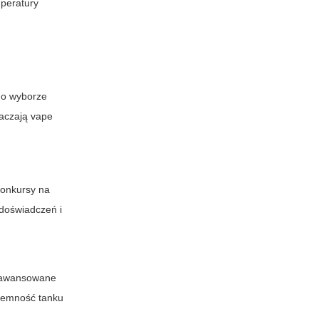
mperatury
ć o wyborze
naczają
vape
 konkursy na
 doświadczeń i
zaawansowane
ojemność tanku