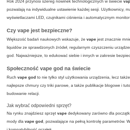
Rok 2024 przynosi szereg nowinek technologicznych w świecie
va
pozwalają na indywidualne ustawienie każdej sesji. Użytkownicy, m
wyświetlaczami LED, czujnikami ciśnienia i automatycznym monito
Czy
vape
jest bezpieczne?
Większość badań naukowych wskazuje, że
vape
jest znacznie mni
liquidów ze sprawdzonych źródeł, regularnym czyszczeniu urządz
god
. Najważniejsze, to edukować siebie i innych w zakresie bezpi
Społeczność vape god na świecie
Ruch
vape god
to nie tylko styl użytkowania urządzenia, lecz takż
najlepsze chmury czy triki parowe, a także publikacje blogowe i t
budowanie relacji.
Jak wybrać odpowiedni sprzęt?
Na rynku znajdziesz sprzęt
vape
dedykowany zarówno dla początkuj
mody dla
vape god
, pozwalające na pełną kontrolę parametrów. W
i kompatybilność grzałek.