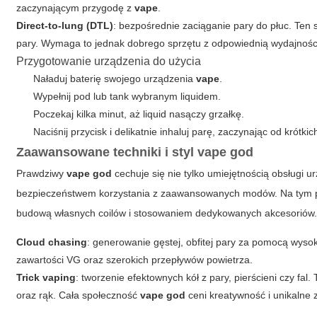
zaczynającym przygodę z
vape
.
Direct-to-lung (DTL)
: bezpośrednie zaciąganie pary do płuc. Ten 
pary. Wymaga to jednak dobrego sprzętu z odpowiednią wydajnośc
Przygotowanie urządzenia do użycia
Naładuj baterię swojego urządzenia
vape
.
Wypełnij pod lub tank wybranym liquidem.
Poczekaj kilka minut, aż liquid nasączy grzałkę.
Naciśnij przycisk i delikatnie inhaluj parę, zaczynając od krótkic
Zaawansowane techniki i styl vape god
Prawdziwy
vape
god
cechuje się nie tylko umiejętnością obsługi
bezpieczeństwem korzystania z zaawansowanych modów. Na tym poz
budową własnych coilów i stosowaniem dedykowanych akcesoriów
Cloud chasing
: generowanie gęstej, obfitej pary za pomocą wys
zawartości VG oraz szerokich przepływów powietrza.
Trick vaping
: tworzenie efektownych kół z pary, pierścieni czy fa
oraz rąk. Cała społeczność
vape god
ceni kreatywność i unikalne z