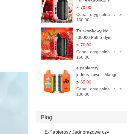
Puff elektroniczny
papieros (Ibvape Bar)
zł 70.00
Cena oryginalna：
zł
160.00
Truskawkowy lód
-35000 Puff e-dym
zł 70.00
Cena oryginalna：
zł
160.00
e papierosy
jednorazowe - Mango
Ananas – 25,000 Puffs
zł 65.00
Cena oryginalna：
zł
130.00
Blog
E-Papierosy Jednorazowe czy