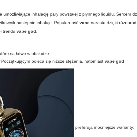
e umożliwiające inhalację pary powstałej z płynnego liquidu. Sercem dz
żytkownik następnie inhaluje. Popularność
vape
narasta dzięki różnoro
ół trendu
vape god
.
które są łatwe w obsłudze.
. Początkującym poleca się niższe stężenia, natomiast
vape god
preferują mocniejsze warianty.