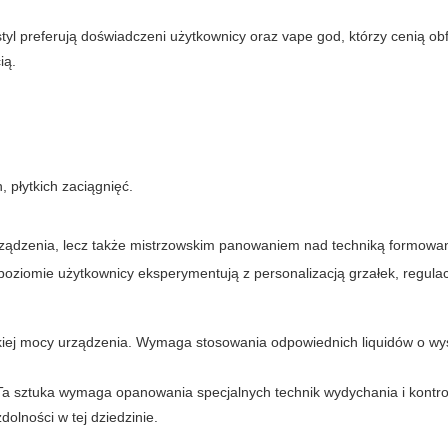
styl preferują doświadczeni użytkownicy oraz
vape god
, którzy cenią ob
ią.
h, płytkich zaciągnięć.
 urządzenia, lecz także mistrzowskim panowaniem nad techniką formowa
iomie użytkownicy eksperymentują z personalizacją grzałek, regulac
.
okiej mocy urządzenia. Wymaga stosowania odpowiednich liquidów o wy
l. Ta sztuka wymaga opanowania specjalnych technik wydychania i kontro
dolności w tej dziedzinie.