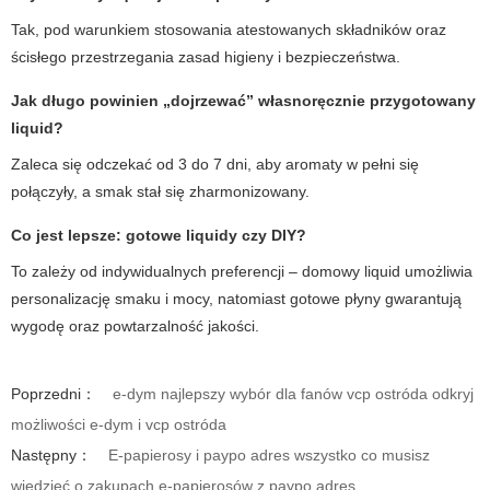
Tak, pod warunkiem stosowania atestowanych składników oraz
ścisłego przestrzegania zasad higieny i bezpieczeństwa.
Jak długo powinien „dojrzewać” własnoręcznie przygotowany
liquid?
Zaleca się odczekać od 3 do 7 dni, aby aromaty w pełni się
połączyły, a smak stał się zharmonizowany.
Co jest lepsze: gotowe liquidy czy DIY?
To zależy od indywidualnych preferencji – domowy liquid umożliwia
personalizację smaku i mocy, natomiast gotowe płyny gwarantują
wygodę oraz powtarzalność jakości.
Poprzedni：
e-dym najlepszy wybór dla fanów vcp ostróda odkryj
możliwości e-dym i vcp ostróda
Następny：
E-papierosy i paypo adres wszystko co musisz
wiedzieć o zakupach e-papierosów z paypo adres