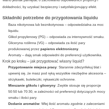
Warto jednak pamiętać o zachowaniu odpowiednich proporcji i
dokładności, by uzyskać bezpieczny i satysfakcjonujący efekt.
Składniki potrzebne do przygotowania liquidu
Baza nikotynowa lub beznikotynowa – odpowiedzialna za moc
liquidu.
Glikol propylenowy (PG) – odpowiada za intensywność smaku.
Gliceryna roślinna (VG) – odpowiada za ilość pary
produkowanej przez
papieros elektroniczny
.
Aromaty – dają smak odpowiedni do preferencji użytkownika.
Krok po kroku – jak przygotować własny liquid?
Przygotowanie miejsca pracy
: Starannie zdezynfekuj blat i
upewnij się, że masz pod ręką wszystkie niezbędne akcesoria –
strzykawki, buteleczki, rękawiczki ochronne.
Mieszanie glikolu i gliceryny
: Zwykle stosuje się proporcje
50:50 lub 70:30, w zależności od preferencji dotyczących mocy
smaku i ilości pary.
Dodanie aromatów
: Wlej ilość aromatu zgodnie z zaleceniami