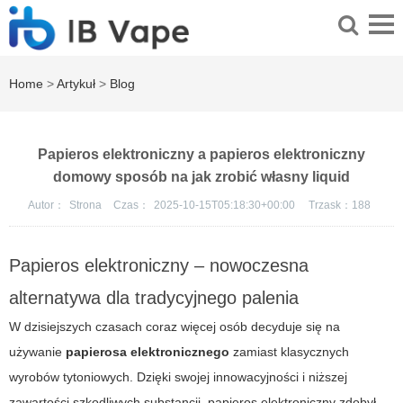
Home
>
Artykuł
>
Blog
Papieros elektroniczny a papieros elektroniczny
domowy sposób na jak zrobić własny liquid
Autor：
Strona
Czas：
2025-10-15T05:18:30+00:00
Trzask：
188
Papieros elektroniczny – nowoczesna
alternatywa dla tradycyjnego palenia
W dzisiejszych czasach coraz więcej osób decyduje się na
używanie
papierosa elektronicznego
zamiast klasycznych
wyrobów tytoniowych. Dzięki swojej innowacyjności i niższej
zawartości szkodliwych substancji,
papieros elektroniczny
zdobył