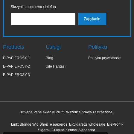
Skrzynka pocztowa / telefon
Products
Usługi
Polityka
E-PAPIEROSY-1
Blog
Polityka prywatności
E-PAPIEROSY-2
Site Haritası
E-PAPIEROSY-3
IBVape Vape sklep © 2025. Wszelkie prawa zastrzeżone.
✕
Małg***ta
Link:
Blonde Wig Shop
e papieros
E-Cigarette wholesale
Elektronik
niedawno kupiony
Sigara
E-Liquid-Kenner
Vapeador