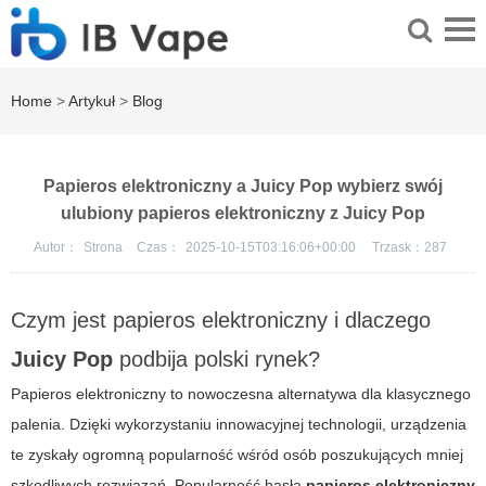
Home
>
Artykuł
>
Blog
Papieros elektroniczny a Juicy Pop wybierz swój
ulubiony papieros elektroniczny z Juicy Pop
Autor：
Strona
Czas：
2025-10-15T03:16:06+00:00
Trzask：
287
Czym jest papieros elektroniczny i dlaczego
Juicy Pop
podbija polski rynek?
Papieros elektroniczny to nowoczesna alternatywa dla klasycznego
palenia. Dzięki wykorzystaniu innowacyjnej technologii, urządzenia
te zyskały ogromną popularność wśród osób poszukujących mniej
szkodliwych rozwiązań. Popularność hasła
papieros elektroniczny