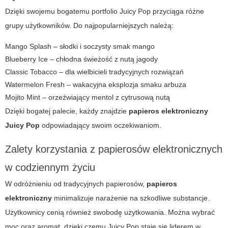
Dzięki swojemu bogatemu portfolio
Juicy Pop
przyciąga różne
grupy użytkowników. Do najpopularniejszych należą:
Mango Splash – słodki i soczysty smak mango
Blueberry Ice – chłodna świeżość z nutą jagody
Classic Tobacco – dla wielbicieli tradycyjnych rozwiązań
Watermelon Fresh – wakacyjna eksplozja smaku arbuza
Mojito Mint – orzeźwiający mentol z cytrusową nutą
Dzięki bogatej palecie, każdy znajdzie
papieros elektroniczny
Juicy Pop
odpowiadający swoim oczekiwaniom.
Zalety korzystania z papierosów elektronicznych
w codziennym życiu
W odróżnieniu od tradycyjnych papierosów,
papieros
elektroniczny
minimalizuje narażenie na szkodliwe substancje.
Użytkownicy cenią również swobodę użytkowania. Można wybrać
moc oraz aromat, dzięki czemu
Juicy Pop
staje się liderem w