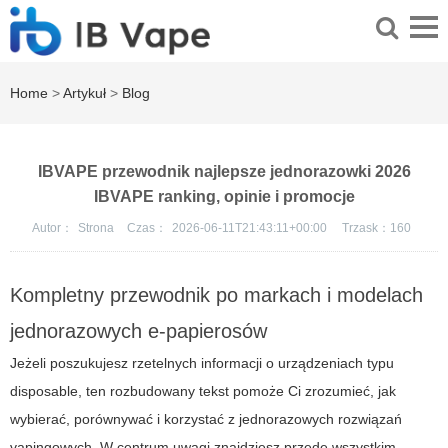
Home
>
Artykuł
>
Blog
IBVAPE przewodnik najlepsze jednorazowki 2026
IBVAPE ranking, opinie i promocje
Autor：
Strona
Czas：
2026-06-11T21:43:11+00:00
Trzask：
160
Kompletny przewodnik po markach i modelach
jednorazowych e-papierosów
Jeżeli poszukujesz rzetelnych informacji o urządzeniach typu
disposable, ten rozbudowany tekst pomoże Ci zrozumieć, jak
wybierać, porównywać i korzystać z jednorazowych rozwiązań
vapingowych. W centrum uwagi znajdziesz przede wszystkim