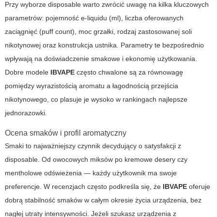
Przy wyborze disposable warto zwrócić uwagę na kilka kluczowych
parametrów: pojemność e-liquidu (ml), liczba oferowanych
zaciągnięć (puff count), moc grzałki, rodzaj zastosowanej soli
nikotynowej oraz konstrukcja ustnika. Parametry te bezpośrednio
wpływają na doświadczenie smakowe i ekonomię użytkowania.
Dobre modele
IBVAPE
często chwalone są za równowagę
pomiędzy wyrazistością aromatu a łagodnością przejścia
nikotynowego, co plasuje je wysoko w rankingach
najlepsze
jednorazowki
.
Ocena smaków i profil aromatyczny
Smaki to najważniejszy czynnik decydujący o satysfakcji z
disposable. Od owocowych miksów po kremowe desery czy
mentholowe odświeżenia — każdy użytkownik ma swoje
preferencje. W recenzjach często podkreśla się, że
IBVAPE
oferuje
dobrą stabilność smaków w całym okresie życia urządzenia, bez
nagłej utraty intensywności. Jeżeli szukasz urządzenia z