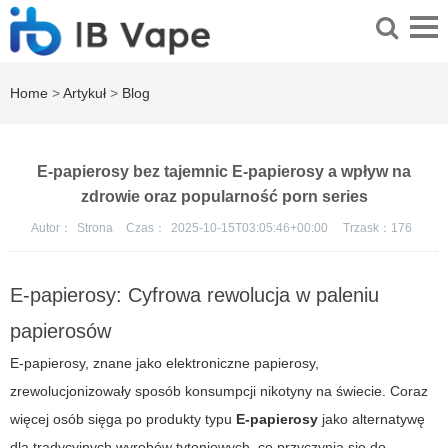
Home
>
Artykuł
>
Blog
E-papierosy bez tajemnic E-papierosy a wpływ na
zdrowie oraz popularność porn series
Autor：
Strona
Czas：
2025-10-15T03:05:46+00:00
Trzask：
176
E-papierosy: Cyfrowa rewolucja w paleniu
papierosów
E-papierosy, znane jako elektroniczne papierosy,
zrewolucjonizowały sposób konsumpcji nikotyny na świecie. Coraz
więcej osób sięga po produkty typu
E-papierosy
jako alternatywę
dla tradycyjnych wyrobów tytoniowych, co przyczynia się do