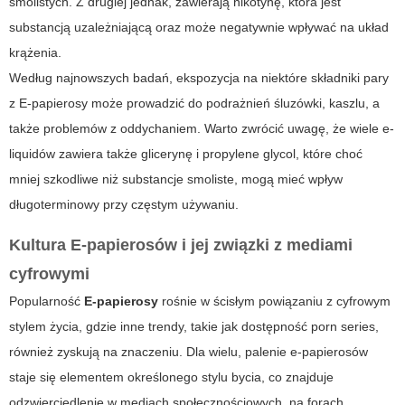
smolistych. Z drugiej jednak, zawierają nikotynę, która jest
substancją uzależniającą oraz może negatywnie wpływać na układ
krążenia.
Według najnowszych badań, ekspozycja na niektóre składniki pary
z
E-papierosy
może prowadzić do podrażnień śluzówki, kaszlu, a
także problemów z oddychaniem. Warto zwrócić uwagę, że wiele e-
liquidów zawiera także glicerynę i propylene glycol, które choć
mniej szkodliwe niż substancje smoliste, mogą mieć wpływ
długoterminowy przy częstym używaniu.
Kultura E-papierosów i jej związki z mediami
cyfrowymi
Popularność
E-papierosy
rośnie w ścisłym powiązaniu z cyfrowym
stylem życia, gdzie inne trendy, takie jak dostępność
porn series
,
również zyskują na znaczeniu. Dla wielu, palenie e-papierosów
staje się elementem określonego stylu bycia, co znajduje
odzwierciedlenie w mediach społecznościowych, na forach