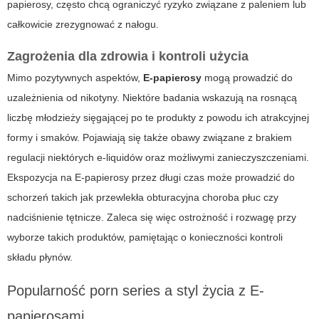
papierosy, często chcą ograniczyć ryzyko związane z paleniem lub
całkowicie zrezygnować z nałogu.
Zagrożenia dla zdrowia i kontroli użycia
Mimo pozytywnych aspektów,
E-papierosy
mogą prowadzić do
uzależnienia od nikotyny. Niektóre badania wskazują na rosnącą
liczbę młodzieży sięgającej po te produkty z powodu ich atrakcyjnej
formy i smaków. Pojawiają się także obawy związane z brakiem
regulacji niektórych e-liquidów oraz możliwymi zanieczyszczeniami.
Ekspozycja na
E-papierosy
przez długi czas może prowadzić do
schorzeń takich jak przewlekła obturacyjna choroba płuc czy
nadciśnienie tętnicze. Zaleca się więc ostrożność i rozwagę przy
wyborze takich produktów, pamiętając o konieczności kontroli
składu płynów.
Popularność porn series a styl życia z E-
papierosami